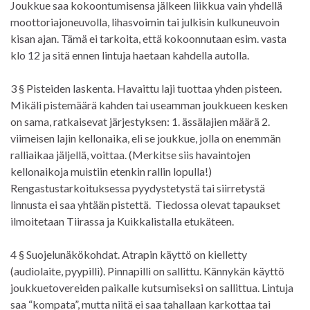
Joukkue saa kokoontumisensa jälkeen liikkua vain yhdellä
moottoriajoneuvolla, lihasvoimin tai julkisin kulkuneuvoin
kisan ajan. Tämä ei tarkoita, että kokoonnutaan esim. vasta
klo 12 ja sitä ennen lintuja haetaan kahdella autolla.
3 § Pisteiden laskenta. Havaittu laji tuottaa yhden pisteen.
Mikäli pistemäärä kahden tai useamman joukkueen kesken
on sama, ratkaisevat järjestyksen: 1. ässälajien määrä 2.
viimeisen lajin kellonaika, eli se joukkue, jolla on enemmän
ralliaikaa jäljellä, voittaa. (Merkitse siis havaintojen
kellonaikoja muistiin etenkin rallin lopulla!)
Rengastustarkoituksessa pyydystetystä tai siirretystä
linnusta ei saa yhtään pistettä. Tiedossa olevat tapaukset
ilmoitetaan Tiirassa ja Kuikkalistalla etukäteen.
4 § Suojelunäkökohdat. Atrapin käyttö on kielletty
(audiolaite, pyypilli). Pinnapilli on sallittu. Kännykän käyttö
joukkuetovereiden paikalle kutsumiseksi on sallittua. Lintuja
saa “kompata”, mutta niitä ei saa tahallaan karkottaa tai