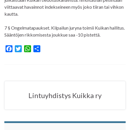
viittaavat havainnot indekseineen myös joko tiiran tai vihkon
kautta.
7 § Ongelmatapaukset. Kilpailun juryna toimii Kuikan hallitus.
Sääntöjen rikkomisesta joukkue saa -10 pistettä.
F
T
W
S
a
w
h
h
c
i
a
a
e
t
t
r
b
t
s
e
o
e
A
o
r
p
Lintuyhdistys Kuikka ry
k
p