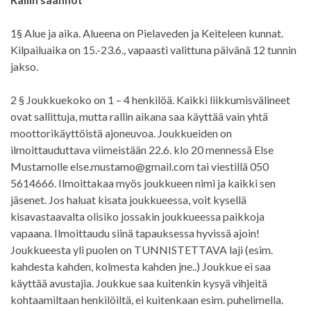
1§ Alue ja aika. Alueena on Pielaveden ja Keiteleen kunnat.
Kilpailuaika on 15.-23.6., vapaasti valittuna päivänä 12 tunnin
jakso.
2 § Joukkuekoko on 1 – 4 henkilöä. Kaikki liikkumisvälineet
ovat sallittuja, mutta rallin aikana saa käyttää vain yhtä
moottorikäyttöistä ajoneuvoa. Joukkueiden on
ilmoittauduttava viimeistään 22.6. klo 20 mennessä Else
Mustamolle else.mustamo@gmail.com tai viestillä 050
5614666. Ilmoittakaa myös joukkueen nimi ja kaikki sen
jäsenet. Jos haluat kisata joukkueessa, voit kysellä
kisavastaavalta olisiko jossakin joukkueessa paikkoja
vapaana. Ilmoittaudu siinä tapauksessa hyvissä ajoin!
Joukkueesta yli puolen on TUNNISTETTAVA laji (esim.
kahdesta kahden, kolmesta kahden jne..) Joukkue ei saa
käyttää avustajia. Joukkue saa kuitenkin kysyä vihjeitä
kohtaamiltaan henkilöiltä, ei kuitenkaan esim. puhelimella.