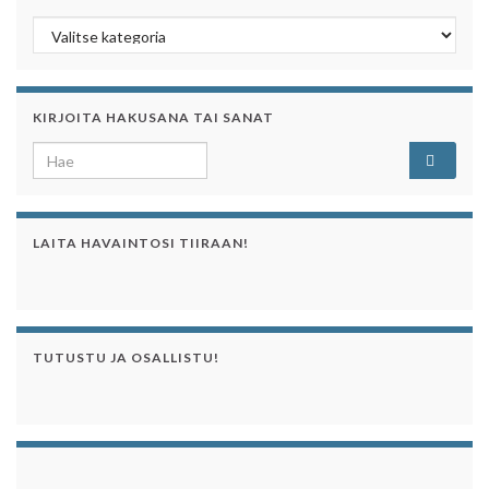
Kategoriaa klikkaamalla näet sen artikkelit
KIRJOITA HAKUSANA TAI SANAT
Search for:
LAITA HAVAINTOSI TIIRAAN!
TUTUSTU JA OSALLISTU!