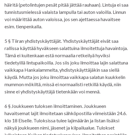
häiritä (petolintujen pesät pitää jättää rauhaan). Lintuja ei saa
tunnistusmielessä valaista lampulla tai auton valoilla. Linnun
voi määrittää auton valoissa, jos sen ajettaessa havaitsee
esim. tienpenkalla.
5 § Tiiran yhdistyskäyttäjät. Yhdistyskäyttäjät eivät saa
rallissa käyttää hyväkseen salattuina ilmoitettuja havaintoja.
Tämä ei kuitenkaan estä normaalia retkeilyä hyviksi
tiedetyillä lintupaikoilla. Jos siis joku ilmoittaa lajin salattuna
vaikkapa Hankalammelta, yhdistyskäyttäjäkin saa siellä
käydä. Mutta jos joku ilmoittaa vaikkapa salatun kuukkelin
mummon mökiltä, missä ei normaalisti retkillä käydä, niin
sinne ei yhdistyskäyttäjä tietenkään voi mennä.
6 § Joukkueen tuloksen ilmoittaminen. Joukkueen
havaitsemat lajit ilmoitetaan sähköpostilla viimeistään 24.6.
klo 18 Elselle. Tuloksissa tulee lajimäärän ja listan lisäksi
näkyä joukkueen nimi, jäsenet ja kilpailualue. Tulokset
julkaistaan Kuikan tiedotuskanavissa. Ilmoitathan pesintään