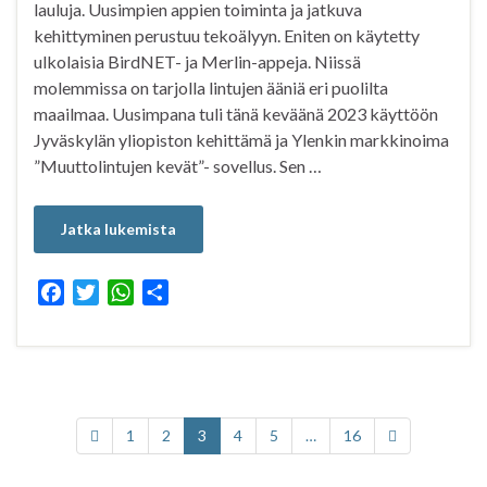
lauluja. Uusimpien appien toiminta ja jatkuva
kehittyminen perustuu tekoälyyn. Eniten on käytetty
ulkolaisia BirdNET- ja Merlin-appeja. Niissä
molemmissa on tarjolla lintujen ääniä eri puolilta
maailmaa. Uusimpana tuli tänä keväänä 2023 käyttöön
Jyväskylän yliopiston kehittämä ja Ylenkin markkinoima
”Muuttolintujen kevät”- sovellus. Sen …
Jatka lukemista
F
T
W
S
a
w
h
h
c
i
a
a
e
t
t
r
b
t
s
e
o
e
A
1
2
3
4
5
…
16
o
r
p
k
p