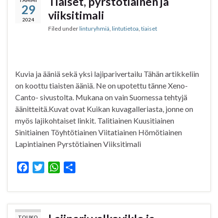
Tiaiset, pyrstötiainen ja
29
o
e
A
viiksitimali
o
r
p
2024
Filed under
linturyhmiä
,
lintutietoa
,
tiaiset
k
p
Kuvia ja ääniä sekä yksi lajiparivertailu Tähän artikkeliin
on koottu tiaisten ääniä. Ne on upotettu tänne Xeno-
Canto- sivustolta. Mukana on vain Suomessa tehtyjä
äänitteitä.Kuvat ovat Kuikan kuvagalleriasta, jonne on
myös lajikohtaiset linkit. Talitiainen Kuusitiainen
Sinitiainen Töyhtötiainen Viitatiainen Hömötiainen
Lapintiainen Pyrstötiainen Viiksitimali
F
T
W
S
a
w
h
h
c
i
a
a
e
t
t
r
b
t
s
e
TOUKO