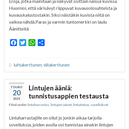
Eroja, jotka mainitaan ja näkyvät osittain näissä kuvissa
Huomioi, että värisävyt riippuvat kuvausolosuhteista ja
kuvauskalustostakin. Siksi näistäkin kuvista niitä on
vaikea nähdä.Paras ja varmin tuntomerkki on laulu
Äänitteitä
F
T
W
S
a
w
h
h
c
i
a
a
e
t
t
r
luhtakerttunen
,
viitakerttunen
b
t
s
e
o
e
A
o
r
p
Lintujen ääniä:
TOUKO
k
p
20
tunnistusappien testausta
2023
Filed under
lintuharrastus
,
lintujen äänet
,
lintutietoa
,
sovellukset
Lintuharrastajille on ollut jo jonkin aikaa tarjolla
sovelluksia, joiden avulla voi tunnistaa ainakin lintujen