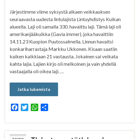
Järjestimme viime syksystä alkaen veikkauksen
seuraavasta uudesta lintulajista Lintuyhdistys Kuikan
alueella. Laji oli samalla 330. havaittu laji. Tämä laji oli
amerikanjääkuikka (Gavia immer), joka havaittiin
14.11.23 Kuopion Puutossalmella. Linnun havaitsi
konkariharrastaja Markku Ukkonen. Kisaan saatiin
kaiken kaikkiaan 21 vastausta. Jokainen sai veikata
kahta lajia. Lajien kirjo oli melkoinen ja vain yhdellä
vastaajalla oli oikea laji. …
Jatka lukemista
F
T
W
S
a
w
h
h
c
i
a
a
e
t
t
r
b
t
s
e
TAMMI