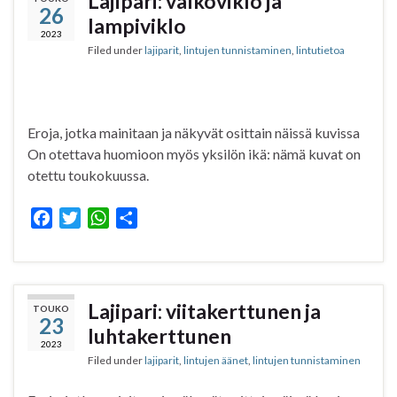
Lajipari: valkoviklo ja
26
o
e
A
lampiviklo
o
r
p
2023
Filed under
lajiparit
,
lintujen tunnistaminen
,
lintutietoa
k
p
Eroja, jotka mainitaan ja näkyvät osittain näissä kuvissa
On otettava huomioon myös yksilön ikä: nämä kuvat on
otettu toukokuussa.
F
T
W
S
a
w
h
h
c
i
a
a
e
t
t
r
b
t
s
e
Lajipari: viitakerttunen ja
TOUKO
23
o
e
A
luhtakerttunen
o
r
p
2023
Filed under
lajiparit
,
lintujen äänet
,
lintujen tunnistaminen
k
p