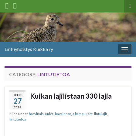
Tog
sea
Search for:
for
Lintuyhdistys Kuikka ry
Togg
navig
CATEGORY:
LINTUTIETOA
Kuikan lajilistaan 330 lajia
HELMI
27
2024
Filed under
harvinaisuudet
,
havainnot ja katsaukset
,
lintulajit
,
lintutietoa