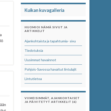
Kuikan kuvagalleria
HUOMIOI NÄMÄ SIVUT JA
ARTIKKELIT
la
lö
Ajankohtaista ja tapahtumia- sivu
Tiedotuksia
Uusimmat havainnot
Pohjois-Savossa havaitut lintulajit
Lintutietoa
VIIMEISIMMÄT, AJANKOHTAISET
JA PÄIVITETYT ARTIKKELIT (6)
tään
llut