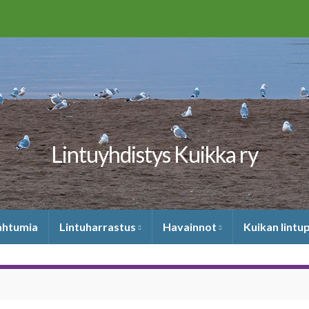
Lintuyhdistys Kuikka ry
pahtumia
Lintuharrastus
Havainnot
Kuikan lintu