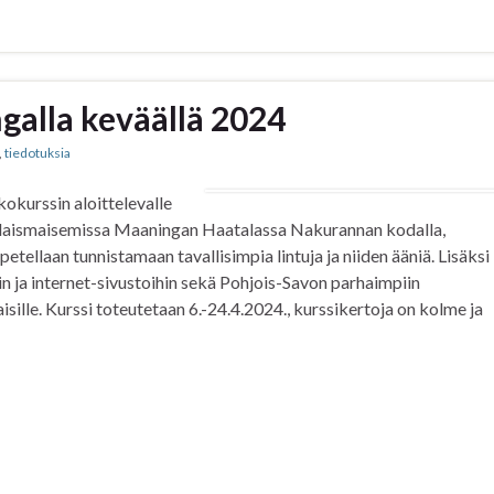
galla keväällä 2024
,
tiedotuksia
kokurssin aloittelevalle
 maalaismaisemissa Maaningan Haatalassa Nakurannan kodalla,
etellaan tunnistamaan tavallisimpia lintuja ja niiden ääniä. Lisäksi
hin ja internet-sivustoihin sekä Pohjois-Savon parhaimpiin
aisille. Kurssi toteutetaan 6.-24.4.2024., kurssikertoja on kolme ja