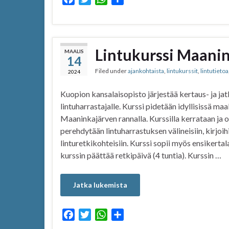
a
w
h
h
c
i
a
a
e
t
t
r
b
t
s
e
Lintukurssi Maanin
MAALIS
14
o
e
A
Filed under
ajankohtaista
,
lintukurssit
,
lintutietoa
o
r
p
2024
k
p
Kuopion kansalaisopisto järjestää kertaus- ja jat
lintuharrastajalle. Kurssi pidetään idyllisissä
Maaninkajärven rannalla. Kurssilla kerrataan ja op
perehdytään lintuharrastuksen välineisiin, kirjoi
linturetkikohteisiin. Kurssi sopii myös ensikertal
kurssin päättää retkipäivä (4 tuntia). Kurssin …
Jatka lukemista
F
T
W
S
a
w
h
h