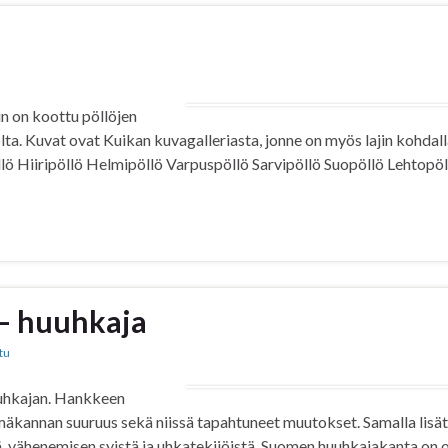
in on koottu pöllöjen
ta. Kuvat ovat Kuikan kuvagalleriasta, jonne on myös lajin kohdal
llö Hiiripöllö Helmipöllö Varpuspöllö Sarvipöllö Suopöllö Lehtopöl
 – huuhkaja
tu
uuhkajan. Hankkeen
esimäkannan suuruus sekä niissä tapahtuneet muutokset. Samalla lisä
, vähenemisen syistä ja uhkatekijöistä. Suomen huuhkajakanta on o