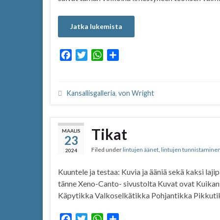
Jatka lukemista
F
T
W
S
a
w
h
h
c
i
a
a
e
t
t
r
Kansallisgalleria
,
von Wright
b
t
s
e
o
e
A
o
r
p
Tikat
MAALIS
k
p
23
Filed under
lintujen äänet
,
lintujen tunnistamine
2024
Kuuntele ja testaa: Kuvia ja ääniä sekä kaksi laji
tänne Xeno-Canto- sivustolta Kuvat ovat Kuikan
Käpytikka Valkoselkätikka Pohjantikka Pikkuti
F
T
W
S