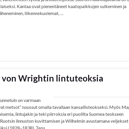
nalaiseksi. Kantaa ovat pienentäneet kaatopaikkojen sulkeminen ja
väheneminen, liikennekuolemat, …
von Wrightin lintuteoksia
tunnetuin on varmaan
at metsot” noussut omalla tavallaan kansallisteokseksi. Myös M
isemia, lintujakin ja teki piirroksia eri puolilta Suomea teokseen
i Ruotsin linnuston kuvittamisen ja Wilhelmin avustamana veljekset
iiksi (1828–1838). Teos …