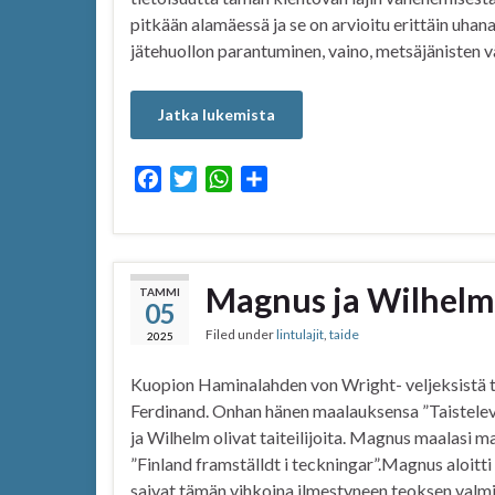
pitkään alamäessä ja se on arvioitu erittäin uha
jätehuollon parantuminen, vaino, metsäjänisten 
Jatka lukemista
F
T
W
S
a
w
h
h
c
i
a
a
e
t
t
r
b
t
s
e
Magnus ja Wilhelm 
TAMMI
05
o
e
A
Filed under
lintulajit
,
taide
o
r
p
2025
k
p
Kuopion Haminalahden von Wright- veljeksistä 
Ferdinand. Onhan hänen maalauksensa ”Taistelev
ja Wilhelm olivat taiteilijoita. Magnus maalasi ma
”Finland framställdt i teckningar”.Magnus aloitt
saivat tämän vihkoina ilmestyneen teoksen valm