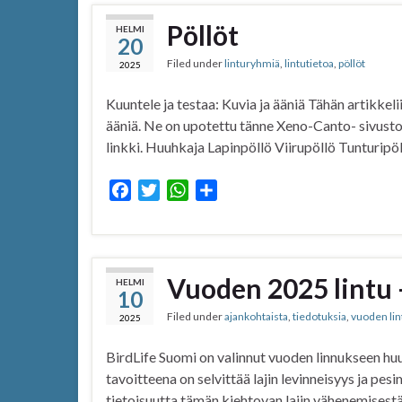
Pöllöt
HELMI
20
Filed under
linturyhmiä
,
lintutietoa
,
pöllöt
2025
Kuuntele ja testaa: Kuvia ja ääniä Tähän artikkeli
ääniä. Ne on upotettu tänne Xeno-Canto- sivustol
linkki. Huuhkaja Lapinpöllö Viirupöllö Tunturipö
F
T
W
S
a
w
h
h
c
i
a
a
e
t
t
r
b
t
s
e
Vuoden 2025 lintu
HELMI
10
o
e
A
Filed under
ajankohtaista
,
tiedotuksia
,
vuoden lin
o
r
p
2025
k
p
BirdLife Suomi on valinnut vuoden linnukseen h
tavoitteena on selvittää lajin levinneisyys ja p
tietoisuutta tämän kiehtovan lajin vähenemisestä