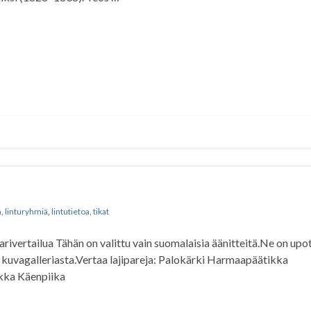
n
,
linturyhmiä
,
lintutietoa
,
tikat
parivertailua Tähän on valittu vain suomalaisia äänitteitä.Ne on upo
 kuvagalleriasta.Vertaa lajipareja: Palokärki Harmaapäätikka
kka Käenpiika