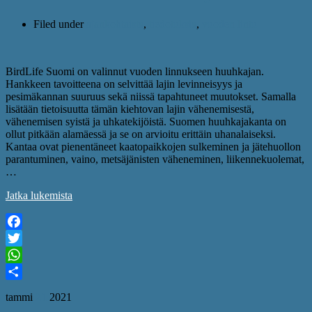
Filed under
ajankohtaista
,
tiedotuksia
,
vuoden lintu
BirdLife Suomi on valinnut vuoden linnukseen huuhkajan.
Hankkeen tavoitteena on selvittää lajin levinneisyys ja
pesimäkannan suuruus sekä niissä tapahtuneet muutokset. Samalla
lisätään tietoisuutta tämän kiehtovan lajin vähenemisestä,
vähenemisen syistä ja uhkatekijöistä. Suomen huuhkajakanta on
ollut pitkään alamäessä ja se on arvioitu erittäin uhanalaiseksi.
Kantaa ovat pienentäneet kaatopaikkojen sulkeminen ja jätehuollon
parantuminen, vaino, metsäjänisten väheneminen, liikennekuolemat,
…
Jatka lukemista
Facebook
Twitter
WhatsApp
Share
tammi
21
2021