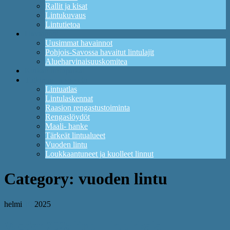
Rallit ja kisat
Lintukuvaus
Lintutietoa
Havainnot
Uusimmat havainnot
Pohjois-Savossa havaitut lintulajit
Alueharvinaisuuskomitea
Kuikan lintupaikat
Tutkimus ja suojelu
Lintuatlas
Lintulaskennat
Raasion rengastustoiminta
Rengaslöydöt
Maali- hanke
Tärkeät lintualueet
Vuoden lintu
Loukkaantuneet ja kuolleet linnut
Category:
vuoden lintu
helmi
10
2025
Vuoden 2025 lintu – huuhkaja