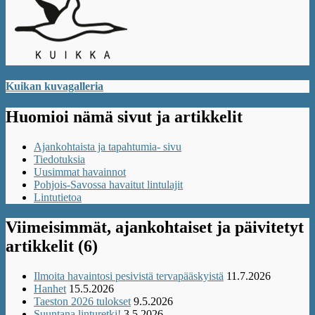
Kuikan kuvagalleria
Huomioi nämä sivut ja artikkelit
Ajankohtaista ja tapahtumia- sivu
Tiedotuksia
Uusimmat havainnot
Pohjois-Savossa havaitut lintulajit
Lintutietoa
Viimeisimmät, ajankohtaiset ja päivitetyt
artikkelit (6)
Ilmoita havaintosi pesivistä tervapääskyistä
11.7.2026
Hanhet
15.5.2026
Taeston 2026 tulokset
9.5.2026
Suuntana linturetki!
3.5.2026