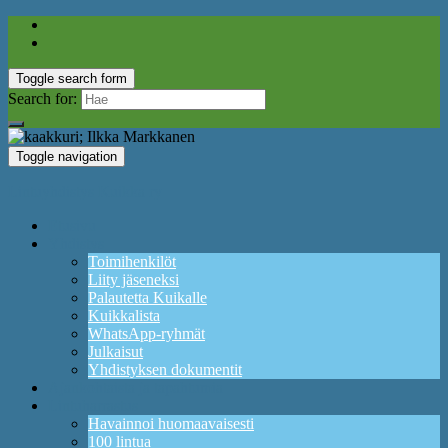
Toggle search form
Search for:
Toggle navigation
Lintuyhdistys Kuikka ry
Etusivu
Yhdistys
Toimihenkilöt
Liity jäseneksi
Palautetta Kuikalle
Kuikkalista
WhatsApp-ryhmät
Julkaisut
Yhdistyksen dokumentit
Ajankohtaista ja tapahtumia
Lintuharrastus
Havainnoi huomaavaisesti
100 lintua