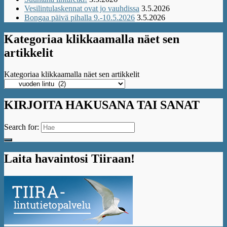
Vesilintulaskennat ovat jo vauhdissa
3.5.2026
Bongaa päivä pihalla 9.-10.5.2026
3.5.2026
Kategoriaa klikkaamalla näet sen
artikkelit
Kategoriaa klikkaamalla näet sen artikkelit
KIRJOITA HAKUSANA TAI SANAT
Search for:
Laita havaintosi Tiiraan!