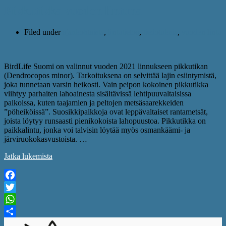
Pikkutikka vuoden lintuna
Filed under
ajankohtaista
,
lintutietoa
,
tiedotuksia
,
vuoden lintu
BirdLife Suomi on valinnut vuoden 2021 linnukseen pikkutikan
(Dendrocopos minor). Tarkoituksena on selvittää lajin esiintymistä,
joka tunnetaan varsin heikosti. Vain peipon kokoinen pikkutikka
viihtyy parhaiten lahoainesta sisältävissä lehtipuuvaltaisissa
paikoissa, kuten taajamien ja peltojen metsäsaarekkeiden
”pöheiköissä”. Suosikkipaikkoja ovat leppävaltaiset rantametsät,
joista löytyy runsaasti pienikokoista lahopuustoa. Pikkutikka on
paikkalintu, jonka voi talvisin löytää myös osmankäämi- ja
järviruokokasvustoista. …
Jatka lukemista
Facebook
Twitter
WhatsApp
Share