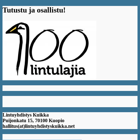
Tutustu ja osallistu!
Lintuyhdistys Kuikka
Puijonkatu 15, 70100 Kuopio
hallitus(at)lintuyhdistyskuikka.net