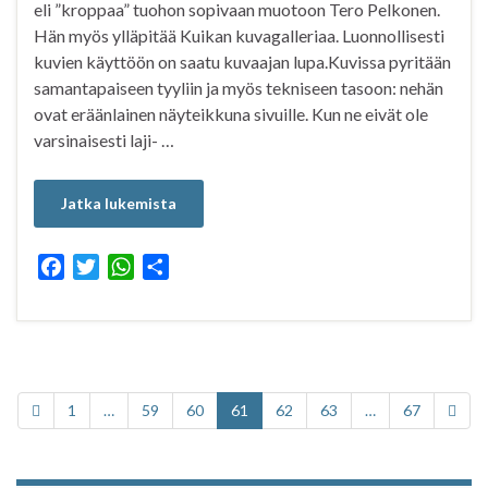
eli ”kroppaa” tuohon sopivaan muotoon Tero Pelkonen.
Hän myös ylläpitää Kuikan kuvagalleriaa. Luonnollisesti
kuvien käyttöön on saatu kuvaajan lupa.Kuvissa pyritään
samantapaiseen tyyliin ja myös tekniseen tasoon: nehän
ovat eräänlainen näyteikkuna sivuille. Kun ne eivät ole
varsinaisesti laji- …
Jatka lukemista
F
T
W
S
a
w
h
h
c
i
a
a
e
t
t
r
b
t
s
e
o
e
A
1
…
59
60
61
62
63
…
67
o
r
p
k
p