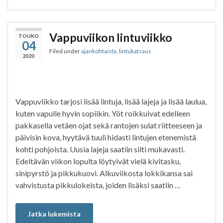
c
i
a
a
e
t
t
r
b
t
s
e
Vappuviikon lintuviikko
TOUKO
04
o
e
A
Filed under
ajankohtaista
,
lintukatsaus
o
r
p
2020
k
p
Vappuviikko tarjosi lisää lintuja, lisää lajeja ja lisää laulua,
kuten vapulle hyvin sopiikin. Yöt roikkuivat edelleen
pakkasella vetäen ojat sekä rantojen sulat riitteeseen ja
päivisin kova, hyytävä tuuli hidasti lintujen etenemistä
kohti pohjoista. Uusia lajeja saatiin silti mukavasti.
Edeltävän viikon lopulta löytyivät vielä kivitasku,
sinipyrstö ja pikkukuovi. Alkuviikosta lokkikansa sai
vahvistusta pikkulokeista, joiden lisäksi saatiin …
Jatka lukemista