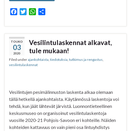
F
T
W
S
a
w
h
h
c
i
a
a
e
t
t
r
b
t
s
e
Vesilintulaskennat alkavat,
TOUKO
03
o
e
A
tule mukaan!
o
r
p
2020
Filed under
ajankohtaista
,
tiedotuksia
,
tutkimus ja rengastus
,
k
p
vesilintulaskennat
Vesilintujen pesimälinnuston laskenta alkaa olemaan
tällä hetkellä ajankohtaista. Käytännössä laskentoja voi
tehdä, kun jäät lähtevät järvistä. Luonnontieteellinen
keskusmuseo on organisoinut vesilintulaskentoja
vuosille 2020-21 Pohjois-Savoon eri kohteille. Näiden
kohteiden kattavuus on vain pieni osa lintuyhdistys