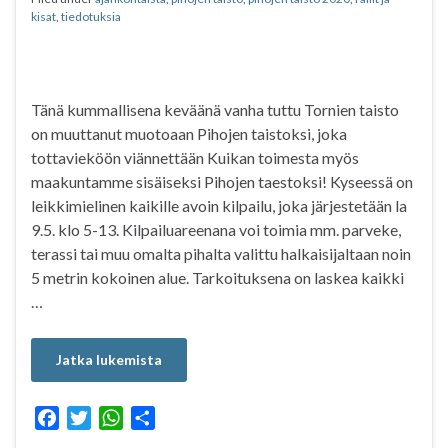
k
p
kisat
,
tiedotuksia
Tänä kummallisena keväänä vanha tuttu Tornien taisto
on muuttanut muotoaan Pihojen taistoksi, joka
tottavieköön viännettään Kuikan toimesta myös
maakuntamme sisäiseksi Pihojen taestoksi! Kyseessä on
leikkimielinen kaikille avoin kilpailu, joka järjestetään la
9.5. klo 5-13. Kilpailuareenana voi toimia mm. parveke,
terassi tai muu omalta pihalta valittu halkaisijaltaan noin
5 metrin kokoinen alue. Tarkoituksena on laskea kaikki
…
Jatka lukemista
F
T
W
S
a
w
h
h