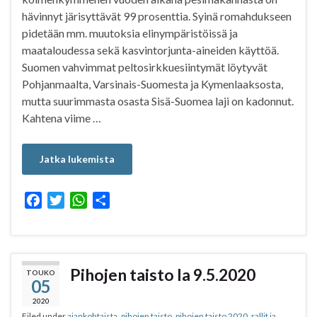
hävinnyt järisyttävät 99 prosenttia. Syinä romahdukseen
pidetään mm. muutoksia elinympäristöissä ja
maataloudessa sekä kasvintorjunta-aineiden käyttöä.
Suomen vahvimmat peltosirkkuesiintymät löytyvät
Pohjanmaalta, Varsinais-Suomesta ja Kymenlaaksosta,
mutta suurimmasta osasta Sisä-Suomea laji on kadonnut.
Kahtena viime …
Jatka lukemista
F
T
W
S
a
w
h
h
c
i
a
a
e
t
t
r
b
t
s
e
Pihojen taisto la 9.5.2020
TOUKO
05
o
e
A
o
r
p
2020
Filed under
ajankohtaista
,
pihojen taisto
,
pihojen taisto 2020
,
rallit ja