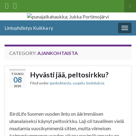
Tog
sea
Search for:
for
Lintuyhdistys Kuikka ry
Togg
navig
CATEGORY:
AJANKOHTAISTA
Hyvästi jää, peltosirkku?
TOUKO
08
Filed under
ajankohtaista
,
suojelu
,
tiedotuksia
2020
BirdLife Suomen vuoden lintu on äärimmäisen
uhanalaiseksi käynyt peltosirkku. Laji oli tavallinen vielä
muutamia vuosikymmeniä sitten, mutta viimeisen
kolmenkymmenen vuoden aikana pesimäkannasta on