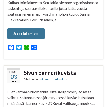
Kuikan toimialueesta. Sen takia olemme organisoimassa
laskentoja seuraaville kohteille, jotta kattavuutta
saataisiin enemmän. Työryhmä, johon kuuluu Sanna
Hakkarainen, Eelis Rissanen ja …
Jatka lukemista
F
T
W
S
a
w
h
h
c
i
a
a
e
t
t
r
b
t
s
e
Sivun bannerikuvista
TOUKO
03
o
e
A
Filed under
lintukuvat
,
tiedotuksia
o
r
p
2020
k
p
Olet varmaan huomannut, että sivujemme yläosassa
vaihtuu satunnaisessa järjestyksessä kuvia: kutsutaan
niitä tässä ”bannerikuviksi”. Kuvat valitsee ja muokkaa