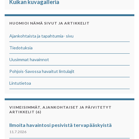
Kuikan kuvagalleria
HUOMIOI NÄMÄ SIVUT JA ARTIKKELIT
Ajankohtaista ja tapahtumia- sivu
Tiedotuksia
Uusimmat havainnot
Pohjois-Savossa havaitut lintulajit
Lintutietoa
VIIMEISIMMÄT, AJANKOHTAISET JA PÄIVITETYT
ARTIKKELIT (6)
Ilmoita havaintosi pesivistä tervapääskyistä
11.7.2026