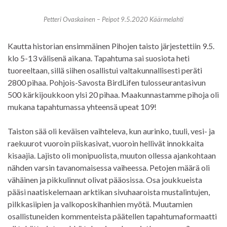
Petteri Ovaskainen – Peipot 9.5.2020 Käärmelahti
Kautta historian ensimmäinen Pihojen taisto järjestettiin 9.5.
klo 5-13 välisenä aikana. Tapahtuma sai suosiota heti
tuoreeltaan, sillä siihen osallistui valtakunnallisesti peräti
2800 pihaa. Pohjois-Savosta BirdLifen tulosseurantasivun
500 kärkijoukkoon ylsi 20 pihaa. Maakunnastamme pihoja oli
mukana tapahtumassa yhteensä upeat 109!
Taiston sää oli keväisen vaihteleva, kun aurinko, tuuli, vesi- ja
raekuurot vuoroin piiskasivat, vuoroin hellivät innokkaita
kisaajia. Lajisto oli monipuolista, muuton ollessa ajankohtaan
nähden varsin tavanomaisessa vaiheessa. Petojen määrä oli
vähäinen ja pikkulinnut olivat pääosissa. Osa joukkueista
pääsi naatiskelemaan arktikan sivuhaaroista mustalintujen,
pilkkasiipien ja valkoposkihanhien myötä. Muutamien
osallistuneiden kommenteista päätellen tapahtumaformaatti