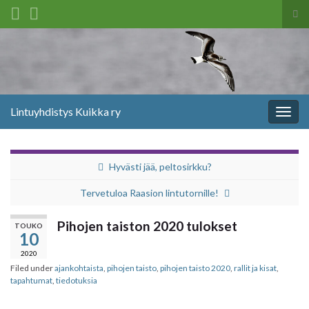
Tog
sea
Search for:
for
Lintuyhdistys Kuikka ry
Togg
navig
Hyvästi jää, peltosirkku?
Tervetuloa Raasion lintutornille!
Pihojen taiston 2020 tulokset
TOUKO
10
2020
Filed under
ajankohtaista
,
pihojen taisto
,
pihojen taisto 2020
,
rallit ja kisat
,
tapahtumat
,
tiedotuksia