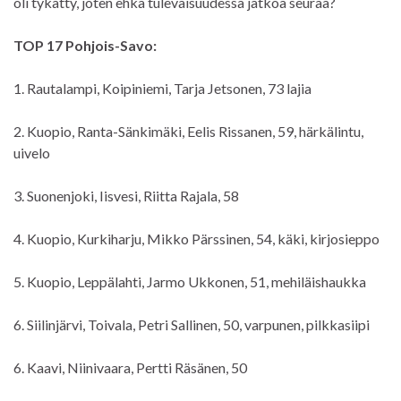
oli tykätty, joten ehkä tulevaisuudessa jatkoa seuraa?
TOP 17 Pohjois-Savo:
1. Rautalampi, Koipiniemi, Tarja Jetsonen, 73 lajia
2. Kuopio, Ranta-Sänkimäki, Eelis Rissanen, 59, härkälintu,
uivelo
3. Suonenjoki, Iisvesi, Riitta Rajala, 58
4. Kuopio, Kurkiharju, Mikko Pärssinen, 54, käki, kirjosieppo
5. Kuopio, Leppälahti, Jarmo Ukkonen, 51, mehiläishaukka
6. Siilinjärvi, Toivala, Petri Sallinen, 50, varpunen, pilkkasiipi
6. Kaavi, Niinivaara, Pertti Räsänen, 50