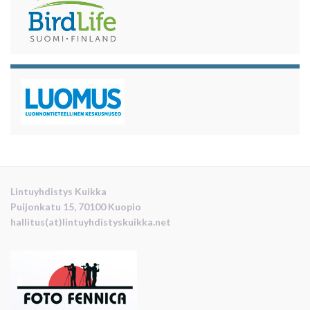
Lintuyhdistys Kuikka
Puijonkatu 15, 70100 Kuopio
hallitus(at)lintuyhdistyskuikka.net