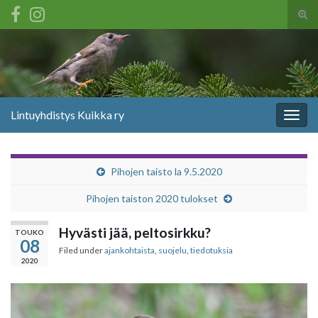
Tog
sear
Search for:
for
Lintuyhdistys Kuikka ry
Togg
navig
Pihojen taisto la 9.5.2020
Pihojen taiston 2020 tulokset
Hyvästi jää, peltosirkku?
TOUKO
08
Filed under
ajankohtaista
,
suojelu
,
tiedotuksia
2020