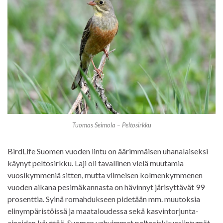
Tuomas Seimola – Peltosirkku
BirdLife Suomen vuoden lintu on äärimmäisen uhanalaiseksi
käynyt peltosirkku. Laji oli tavallinen vielä muutamia
vuosikymmeniä sitten, mutta viimeisen kolmenkymmenen
vuoden aikana pesimäkannasta on hävinnyt järisyttävät 99
prosenttia. Syinä romahdukseen pidetään mm. muutoksia
elinympäristöissä ja maataloudessa sekä kasvintorjunta-
aineiden käyttöä. Suomen vahvimmat peltosirkkuesiintymät