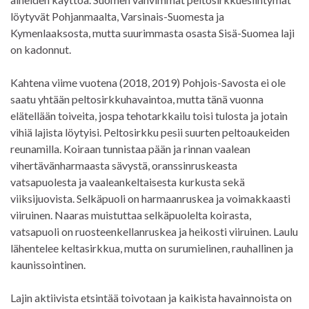
löytyvät Pohjanmaalta, Varsinais-Suomesta ja
Kymenlaaksosta, mutta suurimmasta osasta Sisä-Suomea laji
on kadonnut.
Kahtena viime vuotena (2018, 2019) Pohjois-Savosta ei ole
saatu yhtään peltosirkkuhavaintoa, mutta tänä vuonna
elätellään toiveita, jospa tehotarkkailu toisi tulosta ja jotain
vihiä lajista löytyisi. Peltosirkku pesii suurten peltoaukeiden
reunamilla. Koiraan tunnistaa pään ja rinnan vaalean
vihertävänharmaasta sävystä, oranssinruskeasta
vatsapuolesta ja vaaleankeltaisesta kurkusta sekä
viiksijuovista. Selkäpuoli on harmaanruskea ja voimakkaasti
viiruinen. Naaras muistuttaa selkäpuolelta koirasta,
vatsapuoli on ruosteenkellanruskea ja heikosti viiruinen. Laulu
lähentelee keltasirkkua, mutta on surumielinen, rauhallinen ja
kaunissointinen.
Lajin aktiivista etsintää toivotaan ja kaikista havainnoista on