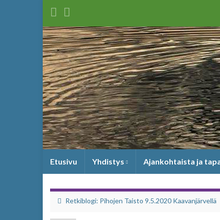
Etusivu
Yhdistys
Ajankohtaista ja ta
Retkiblogi: Pihojen Taisto 9.5.2020 Kaavanjärvellä