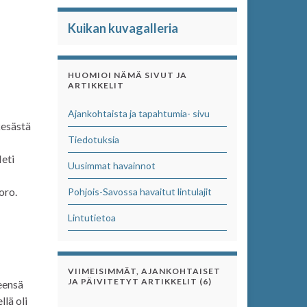
Kuikan kuvagalleria
HUOMIOI NÄMÄ SIVUT JA
ARTIKKELIT
Ajankohtaista ja tapahtumia- sivu
kesästä
Tiedotuksia
Heti
Uusimmat havainnot
oro.
Pohjois-Savossa havaitut lintulajit
Lintutietoa
VIIMEISIMMÄT, AJANKOHTAISET
JA PÄIVITETYT ARTIKKELIT (6)
eensä
llä oli