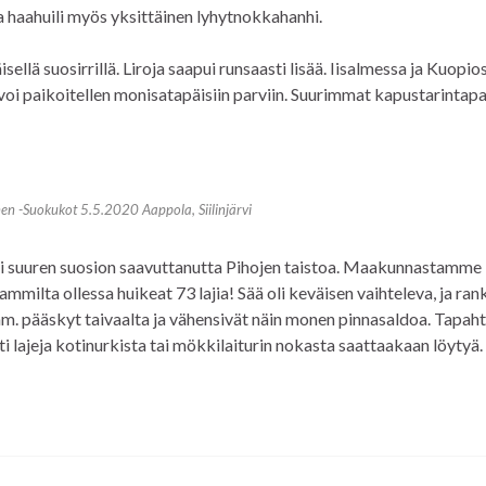
a haahuili myös yksittäinen lyhytnokkahanhi.
äisellä suosirrillä. Liroja saapui runsaasti lisää. Iisalmessa ja Kuopio
oi paikoitellen monisatapäisiin parviin. Suurimmat kapustarintap
en -Suokukot 5.5.2020 Aappola, Siilinjärvi
heti suuren suosion saavuttanutta Pihojen taistoa. Maakunnastamme 
lammilta ollessa huikeat 73 lajia! Sää oli keväisen vaihteleva, ja ran
m. pääskyt taivaalta ja vähensivät näin monen pinnasaldoa. Tapa
i lajeja kotinurkista tai mökkilaiturin nokasta saattaakaan löytyä.