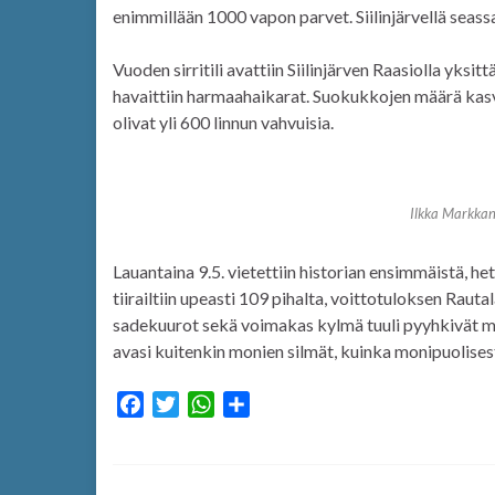
enimmillään 1000 vapon parvet. Siilinjärvellä seass
Vuoden sirritili avattiin Siilinjärven Raasiolla yksitt
havaittiin harmaahaikarat. Suokukkojen määrä kasv
olivat yli 600 linnun vahvuisia.
Ilkka Markkan
Lauantaina 9.5. vietettiin historian ensimmäistä, 
tiirailtiin upeasti 109 pihalta, voittotuloksen Rauta
sadekuurot sekä voimakas kylmä tuuli pyyhkivät m
avasi kuitenkin monien silmät, kuinka monipuolisest
F
T
W
S
a
w
h
h
c
i
a
a
e
t
t
r