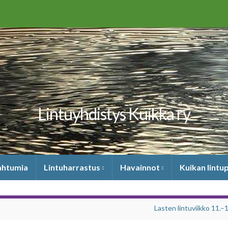
Lintuyhdistys Kuikka ry
pahtumia
Lintuharrastus
Havainnot
Kuikan lintu
Lasten lintuviikko 11.–1