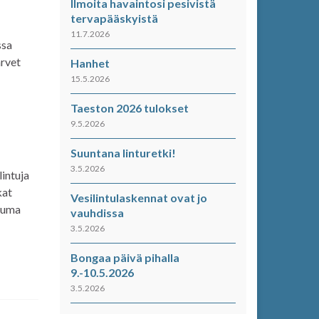
Ilmoita havaintosi pesivistä
tervapääskyistä
11.7.2026
ssa
arvet
Hanhet
15.5.2026
Taeston 2026 tulokset
9.5.2026
Suuntana linturetki!
3.5.2026
lintuja
kat
Vesilintulaskennat ovat jo
htuma
vauhdissa
3.5.2026
Bongaa päivä pihalla
9.-10.5.2026
3.5.2026