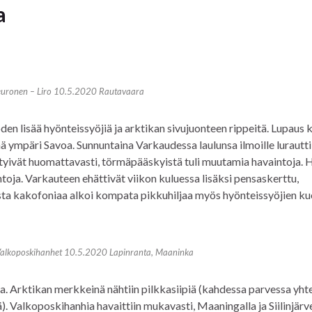
a
uronen – Liro 10.5.2020 Rautavaara
en lisää hyönteissyöjiä ja arktikan sivujuonteen rippeitä. Lupaus 
ä ympäri Savoa. Sunnuntaina Varkaudessa laulunsa ilmoille lurautti
ntyivät huomattavasti, törmäpääskyistä tuli muutamia havaintoja. 
rintoja. Varkauteen ehättivät viikon kuluessa lisäksi pensaskerttu,
ta kakofoniaa alkoi kompata pikkuhiljaa myös hyönteissyöjien ku
Valkoposkihanhet 10.5.2020 Lapinranta, Maaninka
a. Arktikan merkkeinä nähtiin pilkkasiipiä (kahdessa parvessa yht
ä). Valkoposkihanhia havaittiin mukavasti, Maaningalla ja Siilinjärve