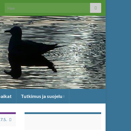
Search for:
paikat
Tutkimus ja suojelu
7.5.