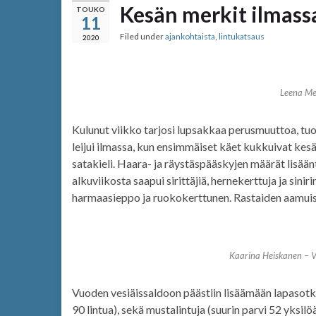
Kesän merkit ilmass
TOUKO
11
Filed under
ajankohtaista
,
lintukatsaus
2020
Leena Me
Kulunut viikko tarjosi lupsakkaa perusmuuttoa, tuod
leijui ilmassa, kun ensimmäiset käet kukkuivat kesä
satakieli. Haara- ja räystäspääskyjen määrät lisää
alkuviikosta saapui sirittäjiä, hernekerttuja ja sini
harmaasieppo ja ruokokerttunen. Rastaiden aamuis
Kaarina Heiskanen – 
Vuoden vesiäissaldoon päästiin lisäämään lapasotk
90 lintua), sekä mustalintuja (suurin parvi 52 yksilö