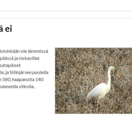
ä ei
äivisinkään ole lämmössä
 päässä ja niskavillat
isatapäiset
 ja Siilinjärven puolella
n 580, haapanoita 140
uluneella viikolla,