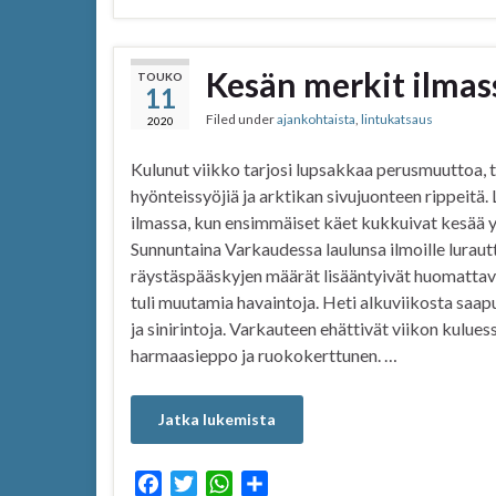
c
i
a
a
e
t
t
r
b
t
s
e
Kesän merkit ilmas
TOUKO
11
o
e
A
Filed under
ajankohtaista
,
lintukatsaus
o
r
p
2020
k
p
Kulunut viikko tarjosi lupsakkaa perusmuuttoa, 
hyönteissyöjiä ja arktikan sivujuonteen rippeitä. 
ilmassa, kun ensimmäiset käet kukkuivat kesää 
Sunnuntaina Varkaudessa laulunsa ilmoille lurautti
räystäspääskyjen määrät lisääntyivät huomattav
tuli muutamia havaintoja. Heti alkuviikosta saapui
ja sinirintoja. Varkauteen ehättivät viikon kulues
harmaasieppo ja ruokokerttunen. …
Jatka lukemista
F
T
W
S