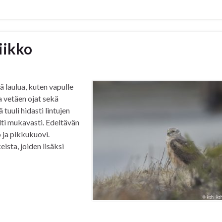
iikko
sää laulua, kuten vapulle
a vetäen ojat sekä
 tuuli hidasti lintujen
ilti mukavasti. Edeltävän
ö ja pikkukuovi.
ista, joiden lisäksi