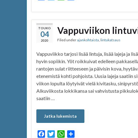
a
w
h
h
c
i
a
a
e
t
t
r
b
t
s
e
Vappuviikon lintuv
TOUKO
04
o
e
A
Filed under
ajankohtaista
,
lintukatsaus
o
r
p
2020
k
p
Vappuviikko tarjosi lisää lintuja, lisää lajeja ja li
hyvin sopiikin. Yöt roikkuivat edelleen pakkasell
rantojen sulat riitteeseen ja päivisin kova, hyytävä
etenemistä kohti pohjoista. Uusia lajeja saatiin s
viikon lopulta löytyivät vielä kivitasku, sinipyrst
Alkuviikosta lokkikansa sai vahvistusta pikkuloke
saatiin …
Jatka lukemista
F
T
W
S