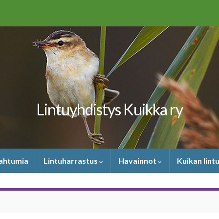
Lintuyhdistys Kuikka ry
pahtumia
Lintuharrastus
Havainnot
Kuikan lint