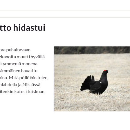
tto hidastui
kaa puhaltavaan
iekanoita muutti hyvällä
tyä kymmeniä monena
nsimmäinen havaittu
na. Mitä pöllöihin tulee,
lahdella ja Nilsiässä
itenkin katosi tuiskuun.