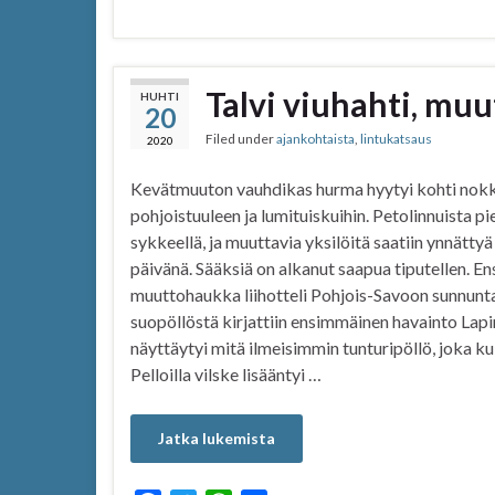
a
w
h
h
c
i
a
a
e
t
t
r
b
t
s
e
Talvi viuhahti, muu
HUHTI
20
o
e
A
Filed under
ajankohtaista
,
lintukatsaus
o
r
p
2020
k
p
Kevätmuuton vauhdikas hurma hyytyi kohti nok
pohjoistuuleen ja lumituiskuihin. Petolinnuista p
sykkeellä, ja muuttavia yksilöitä saatiin ynnät
päivänä. Sääksiä on alkanut saapua tiputellen. E
muuttohaukka liihotteli Pohjois-Savoon sunnuntai
suopöllöstä kirjattiin ensimmäinen havainto Lapin
näyttäytyi mitä ilmeisimmin tunturipöllö, joka ku
Pelloilla vilske lisääntyi …
Jatka lukemista