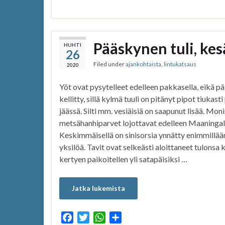
a
w
h
h
c
i
a
a
e
t
t
r
b
t
s
e
Pääskynen tuli, kes
HUHTI
26
o
e
A
Filed under
ajankohtaista
,
lintukatsaus
o
r
p
2020
k
p
Yöt ovat pysytelleet edelleen pakkasella, eikä p
kellitty, sillä kylmä tuuli on pitänyt pipot tiukasti
jäässä. Silti mm. vesiäisiä on saapunut lisää. Mon
metsähanhiparvet lojottavat edelleen Maaningalla,
Keskimmäisellä on sinisorsia ynnätty enimmillää
yksilöä. Tavit ovat selkeästi aloittaneet tulonsa k
kertyen paikoitellen yli satapäisiksi …
Jatka lukemista
F
T
W
S