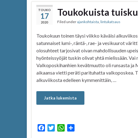
Toukokuista tuisk
TOUKO
17
Filed under
ajankohtaista
,
lintukatsaus
2020
Toukokuun toinen täysi viikko käväisi alkuviikos
satunnaiset lumi-, räntä-, rae- ja vesikuurot värit
olosuhteet tarjosivat oivan mahdollisuuden upeisii
hyönteissyöjät tuskin olivat yhtä mielissään. Vai
Valkoposkihanhien kevätmuutto oli runsasta ja
aikaansa vietti peräti parituhatta valkoposkea. 
alkuviikosta edelleen kymmenittäin, …
Jatka lukemista
F
T
W
S
a
w
h
h