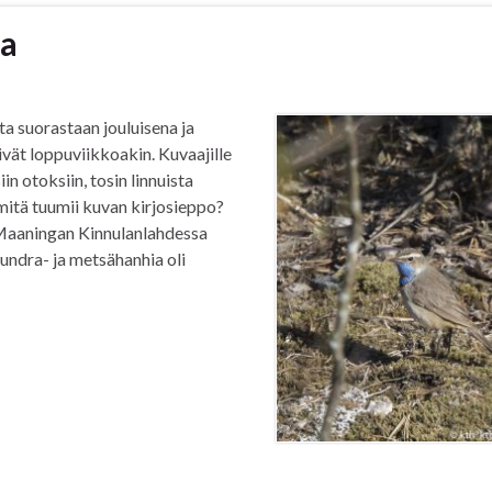
ua
ta suorastaan jouluisena ja
tivät loppuviikkoakin. Kuvaajille
n otoksiin, tosin linnuista
 mitä tuumii kuvan kirjosieppo?
 Maaningan Kinnulanlahdessa
Tundra- ja metsähanhia oli