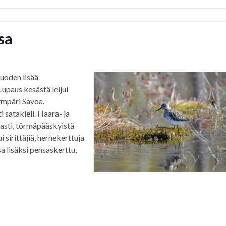
sa
tuoden lisää
Lupaus kesästä leijui
ympäri Savoa.
 satakieli. Haara- ja
asti, törmäpääskyistä
 sirittäjiä, hernekerttuja
sa lisäksi pensaskerttu,