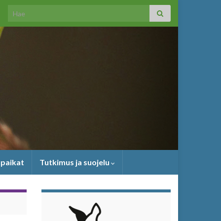
Search for:
upaikat
Tutkimus ja suojelu