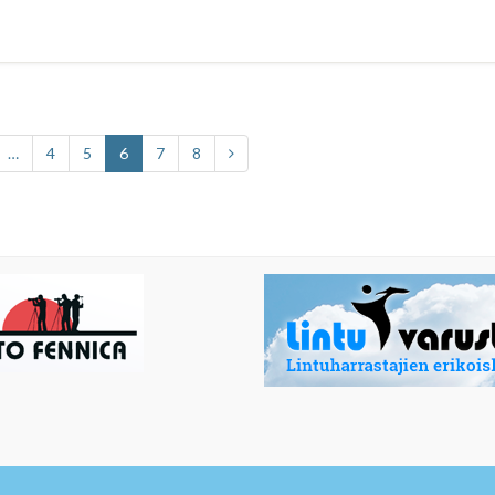
…
4
5
6
7
8