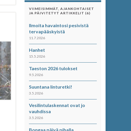
VIIMEISIMMÄT, AJANKOHTAISET
JA PÄIVITETYT ARTIKKELIT (6)
Ilmoita havaintosi pesivistä
tervapääskyistä
11.7.2026
Hanhet
15.5.2026
Taeston 2026 tulokset
9.5.2026
Suuntana linturetki!
3.5.2026
Vesilintulaskennat ovat jo
vauhdissa
3.5.2026
Bongaa päivä pihalla