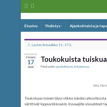
Etusivu
Yhdistys
Ajankohtaista ja ta
Lasten lintuviikko 11.–17.5.
Toukokuista tuiskua
TOUKO
17
Filed under
ajankohtaista
,
lintukatsaus
2020
Ilkka Mar
Toukokuun toinen täysi viikko käväisi alkuviikosta s
värittivät loppuviikkoakin. Kuvaajille olosuhteet ta