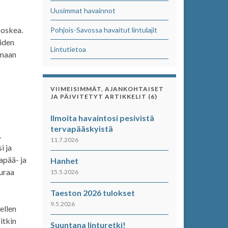
Uusimmat havainnot
poskea.
Pohjois-Savossa havaitut lintulajit
äiden
Lintutietoa
amaan
VIIMEISIMMÄT, AJANKOHTAISET
JA PÄIVITETYT ARTIKKELIT (6)
Ilmoita havaintosi pesivistä
tervapääskyistä
.
11.7.2026
i ja
apää- ja
Hanhet
euraa
15.5.2026
Taeston 2026 tulokset
9.5.2026
ellen
itkin
Suuntana linturetki!