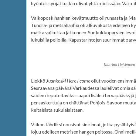
hyönteissyöjät tuskin olivat yhtä mielissään. Vai m
Valkoposkihanhien kevätmuutto oli runsasta ja Maa
Tundra- ja metsähanhia oli alkuviikosta edelleen k
matka vaikuttaa jatkuneen. Suokukkoparvien levoto
lukuisilla pelloilla. Kapustarintojen suurimmat parv
Kaarina Heiskanen 
Liekkö
Juankoski Here I come
ollut vuoden ensimmäis
Seuraavana päivänä Varkaudessa laulelivat omia säv
säiden riepoteltaviksi saapui lisäksi tervapääskyjä 
pensaskerttuja on ehättänyt Pohjois-Savoon muutam
keltaisista sukulaisistaan.
Viikon tähdiksi nousivat sinirinnat, jotka pysähtyi
lojuu edelleen metrisen hangen peitossa. Onni meille,