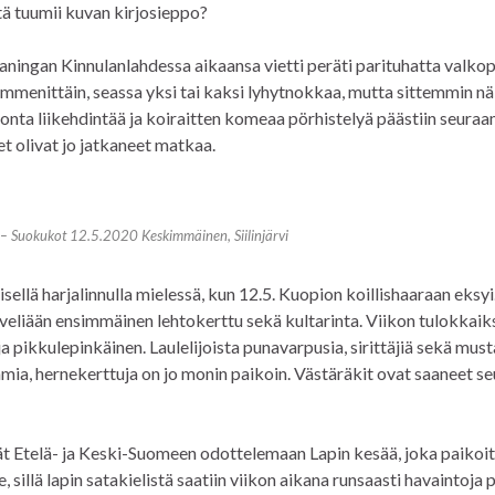
itä tuumii kuvan kirjosieppo?
ningan Kinnulanlahdessa aikaansa vietti peräti parituhatta valko
ymmenittäin, seassa yksi tai kaksi lyhytnokkaa, mutta sittemmin n
nta liikehdintää ja koiraitten komeaa pörhistelyä päästiin seura
et olivat jo jatkaneet matkaa.
– Suokukot 12.5.2020 Keskimmäinen, Siilinjärvi
ellä harjalinnulla mielessä, kun 12.5. Kuopion koillishaaraan eksyi
eliään ensimmäinen lehtokerttu sekä kultarinta. Viikon tulokkaiks
ja pikkulepinkäinen. Laulelijoista punavarpusia, sirittäjiä sekä must
ia, hernekerttuja on jo monin paikoin. Västäräkit ovat saaneet s
vät Etelä- ja Keski-Suomeen odottelemaan Lapin kesää, joka paikoit
 sillä lapin satakielistä saatiin viikon aikana runsaasti havaintoja p