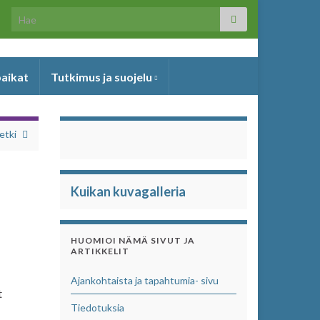
Search for:
paikat
Tutkimus ja suojelu
etki
Kuikan kuvagalleria
HUOMIOI NÄMÄ SIVUT JA
ARTIKKELIT
Ajankohtaista ja tapahtumia- sivu
t
Tiedotuksia