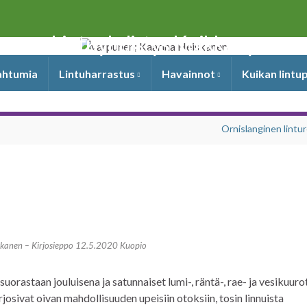
Lintuyhdistys Kuikka ry
pahtumia
Lintuharrastus
Havainnot
Kuikan lintu
Ornislanginen lintur
kkanen – Kirjosieppo 12.5.2020 Kuopio
uorastaan jouluisena ja satunnaiset lumi-, räntä-, rae- ja vesikuuro
rjosivat oivan mahdollisuuden upeisiin otoksiin, tosin linnuista