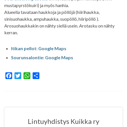
mustapyrstökuiri) ja myös hanhia.
Alueella tavataan haukkoja ja pöllöjä (hiirihaukka,
sinisuohaukka, ampuhaukka, suopöllö, hiiripöllö ).
Arosuohaukkakin on nähty siellä usein. Arotasku on nähty
kerran.
Itikan pellot: Google Maps
Sourunsalontie: Google Maps
F
T
W
S
a
w
h
h
c
i
a
a
e
t
t
r
b
t
s
e
o
e
A
o
r
p
Lintuyhdistys Kuikka ry
k
p