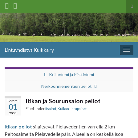
Tog
sea
Search for:
for
Lintuyhdistys Kuikka ry
Togg
navig
Kelloniemi ja Pirttiniemi
Nerkoonniementien pellot
Itikan ja Sourunsalon pellot
TAMMI
01
Filed under
Iisalmi
,
Kuikan lintupaikat
2000
Itikan pellot
sijaitsevat Pielavedentien varrella 2 km
Peltosalmelta Pielavedelle päin. Alueella on keskellä isoa