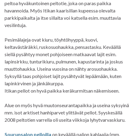
peltoa hyväkuntoinen peltotie, joka on paras paikka
havannoida. Myös Itikan kaarisillan kupeessa olevalta
parkkipaikalta ja itse sillalta voi katsella esim. muuttavia
vesilintuja.
Pesimälajeja ovat kiuru, töyhtöhyyppä, kuovi,
keltavästäräkki, ruskosuohaukka, pensastasku. Keväällä
siellä pysähtyy monet pohjoiseen matkaavat lajit esim.
lapinsirkku, tunturikiuru, pulmunen, kapustarinta ja joskus
muuttohaukka. Useina vuosina on nähty arosuohaukka.
Syksyllä taas pohjoiset lajit pysähtyvät lepäämään, kuten
lapinkirvinen ja jänkäkurppa.
Itikan pellot on hyvä paikka keräkurmitsan näkemiseen.
Alue on myös hyvä muutonseurantapaikka ja useina syksyinä
mm. isot arktiset hanhiparvet ylittävät pellot. Syyskesällä
2008 peltotien varrella oli useita viikkoja lyhytvarvaskiuru.
Sourunsalon pelloilla
on keväällä paljon kahlaajia (mm.