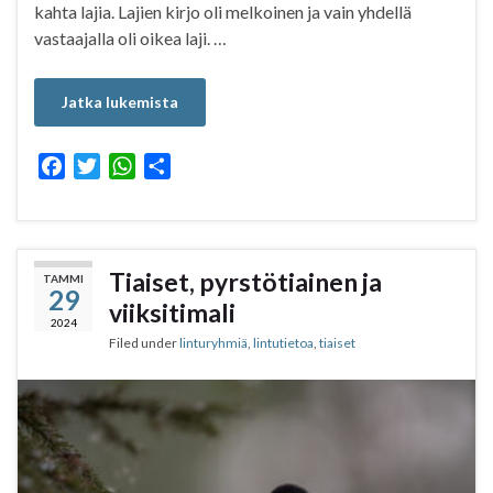
kahta lajia. Lajien kirjo oli melkoinen ja vain yhdellä
vastaajalla oli oikea laji. …
Jatka lukemista
F
T
W
S
a
w
h
h
c
i
a
a
e
t
t
r
b
t
s
e
Tiaiset, pyrstötiainen ja
TAMMI
29
o
e
A
viiksitimali
o
r
p
2024
Filed under
linturyhmiä
,
lintutietoa
,
tiaiset
k
p