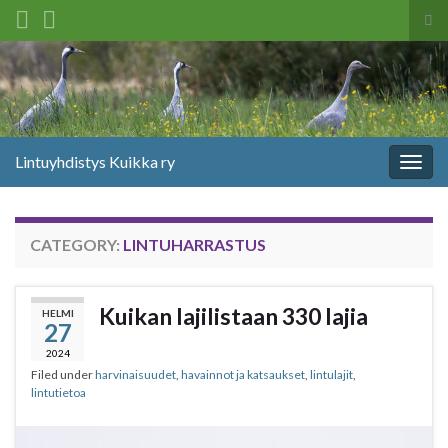
Tog
sea
Search for:
for
Lintuyhdistys Kuikka ry
Togg
navig
CATEGORY:
LINTUHARRASTUS
Kuikan lajilistaan 330 lajia
HELMI
27
2024
Filed under
harvinaisuudet
,
havainnot ja katsaukset
,
lintulajit
,
lintutietoa