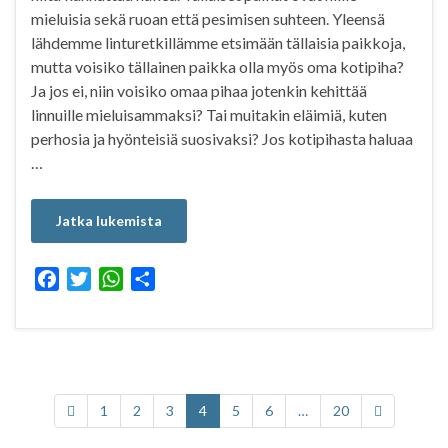
mieluisia sekä ruoan että pesimisen suhteen. Yleensä
lähdemme linturetkillämme etsimään tällaisia paikkoja,
mutta voisiko tällainen paikka olla myös oma kotipiha?
Ja jos ei, niin voisiko omaa pihaa jotenkin kehittää
linnuille mieluisammaksi? Tai muitakin eläimiä, kuten
perhosia ja hyönteisiä suosivaksi? Jos kotipihasta haluaa
…
Jatka lukemista
F
T
W
S
a
w
h
h
c
i
a
a
e
t
t
r
b
t
s
e
o
e
A
1
2
3
4
5
6
…
20
o
r
p
k
p