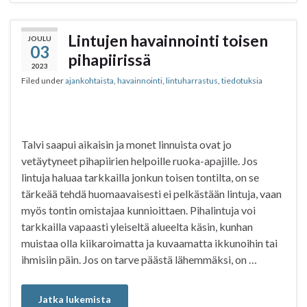
c
i
a
a
e
t
t
r
b
t
s
e
Lintujen havainnointi toisen
JOULU
03
o
e
A
pihapiirissä
o
r
p
2023
Filed under
ajankohtaista
,
havainnointi
,
lintuharrastus
,
tiedotuksia
k
p
Talvi saapui aikaisin ja monet linnuista ovat jo
vetäytyneet pihapiirien helpoille ruoka-apajille. Jos
lintuja haluaa tarkkailla jonkun toisen tontilta, on se
tärkeää tehdä huomaavaisesti ei pelkästään lintuja, vaan
myös tontin omistajaa kunnioittaen. Pihalintuja voi
tarkkailla vapaasti yleiseltä alueelta käsin, kunhan
muistaa olla kiikaroimatta ja kuvaamatta ikkunoihin tai
ihmisiin päin. Jos on tarve päästä lähemmäksi, on …
Jatka lukemista