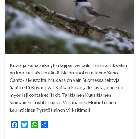
Kuvia ja ääniä sekä yksi lajiparivertailu Tähän artikkeliin
on koottu tiaisten ääniä. Ne on upotettu tänne Xeno-
Canto- sivustolta. Mukana on vain Suomessa tehtyjä
äänitteitä.Kuvat ovat Kuikan kuvagalleriasta, jonne on
myös lajikohtaiset linkit. Talitiainen Kuusitiainen
Sinitiainen Töyhtötiainen Viitatiainen Hömötiainen
Lapintiainen Pyrstötiainen Viiksitimali
F
T
W
S
a
w
h
h