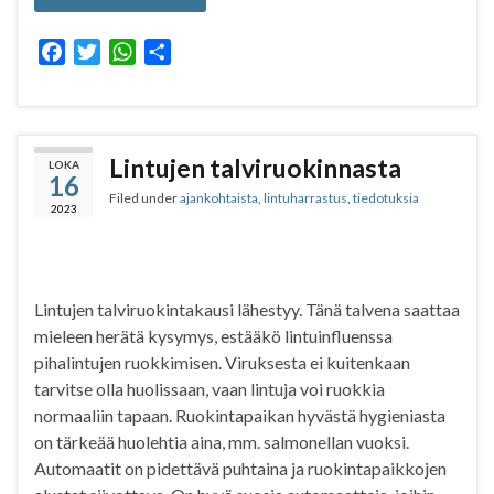
F
T
W
S
a
w
h
h
c
i
a
a
e
t
t
r
b
t
s
e
Lintujen talviruokinnasta
LOKA
16
o
e
A
Filed under
ajankohtaista
,
lintuharrastus
,
tiedotuksia
o
r
p
2023
k
p
Lintujen talviruokintakausi lähestyy. Tänä talvena saattaa
mieleen herätä kysymys, estääkö lintuinfluenssa
pihalintujen ruokkimisen. Viruksesta ei kuitenkaan
tarvitse olla huolissaan, vaan lintuja voi ruokkia
normaaliin tapaan. Ruokintapaikan hyvästä hygieniasta
on tärkeää huolehtia aina, mm. salmonellan vuoksi.
Automaatit on pidettävä puhtaina ja ruokintapaikkojen