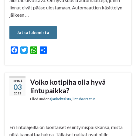
alustat siivottava. On hyvä suosia automaatteja, joihin
linnut eivät pääse ulostamaan. Automaattien käsittelyn
jälkeen …
Jatka lukemista
F
T
W
S
a
w
h
h
c
i
a
a
e
t
t
r
b
t
s
e
Voiko kotipiha olla hyvä
HEINÄ
03
o
e
A
lintupaikka?
o
r
p
2023
Filed under
ajankohtaista
,
lintuharrastus
k
p
Eri lintulajeilla on luontaiset esiintymispaikkansa, mistä
niitä kannattaa hakea. Tällaiset paikat ovat niille