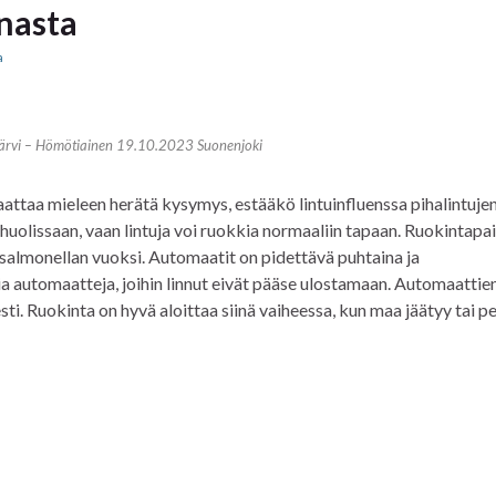
nnasta
a
järvi – Hömötiainen 19.10.2023 Suonenjoki
saattaa mieleen herätä kysymys, estääkö lintuinfluenssa pihalintuje
 huolissaan, vaan lintuja voi ruokkia normaaliin tapaan. Ruokintapa
 salmonellan vuoksi. Automaatit on pidettävä puhtaina ja
ia automaatteja, joihin linnut eivät pääse ulostamaan. Automaattie
sti. Ruokinta on hyvä aloittaa siinä vaiheessa, kun maa jäätyy tai p