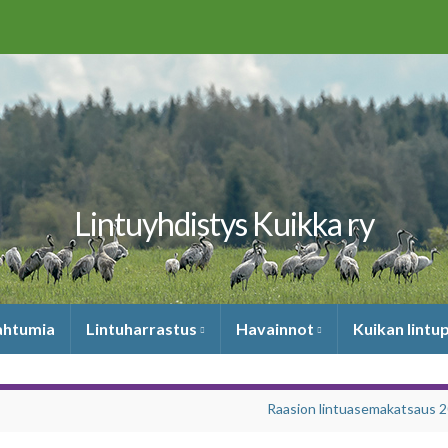
Lintuyhdistys Kuikka ry
pahtumia
Lintuharrastus
Havainnot
Kuikan lintu
Raasion lintuasemakatsaus 