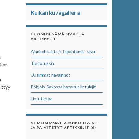
Kuikan kuvagalleria
HUOMIOI NÄMÄ SIVUT JA
ARTIKKELIT
Ajankohtaista ja tapahtumia- sivu
n
Tiedotuksia
ikan
Uusimmat havainnot
n
eittyy
Pohjois-Savossa havaitut lintulajit
Lintutietoa
VIIMEISIMMÄT, AJANKOHTAISET
JA PÄIVITETYT ARTIKKELIT (6)