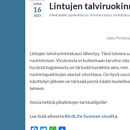
Lintujen talviruoki
LOKA
16
Filed under
ajankohtaista
,
lintuharrastus
,
tiedotuksi
2023
Jukka Portimo
Lintujen talviruokintakausi lähestyy. Tänä talvena 
ruokkimisen. Viruksesta ei kuitenkaan tarvitse olla
hyvästä hygieniasta on tärkeää huolehtia aina, mm.
ruokintapaikkojen alustat siivottava. On hyvä suos
käsittelyn jälkeen on tärkeää pestä kädet huolellise
lumeen.
Iloisia hetkiä pihalintujen tarkkailijoille!
Lue lisää aiheesta
BirdLife Suomen sivuilta.
F
T
W
S