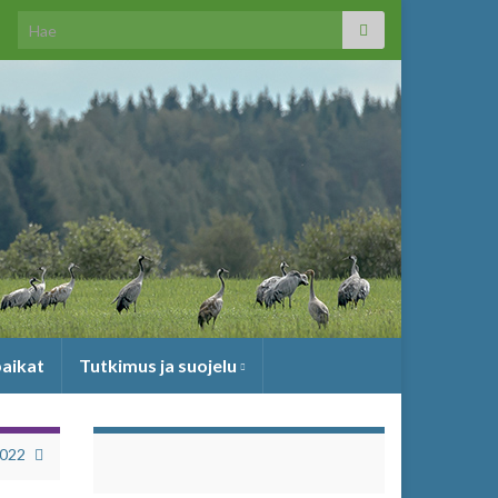
Search for:
paikat
Tutkimus ja suojelu
2022