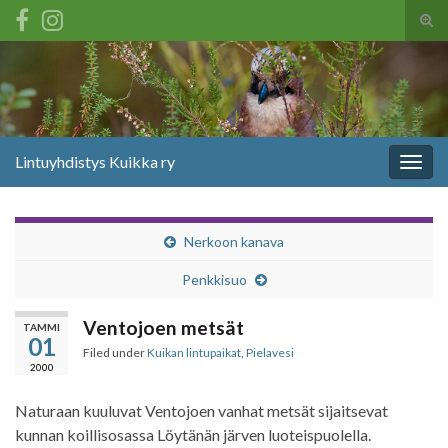
Tog
sear
Search for:
for
Lintuyhdistys Kuikka ry
Togg
navig
Nerkoon kanava
Penkkisuo
Ventojoen metsät
TAMMI
01
Filed under
Kuikan lintupaikat
,
Pielavesi
2000
Naturaan kuuluvat Ventojoen vanhat metsät sijaitsevat
kunnan koillisosassa Löytänän järven luoteispuolella.