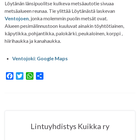
Löytänän länsipuolitse kulkeva metsäautotie sivuaa
metsäalueen reunaa. Tie ylittää Löytänästä laskevan
Ventojoen
, jonka molemmin puolin metsät ovat.
Alueen pesimälinnustoon kuuluvat ainakin töyhtötiainen,
käpytikka, pohjantikka, palokärki, peukaloinen, korppi ,
hiirihaukka ja kanahaukka.
Ventojoki: Google Maps
F
T
W
S
a
w
h
h
c
i
a
a
e
t
t
r
b
t
s
e
o
e
A
o
r
p
Lintuyhdistys Kuikka ry
k
p