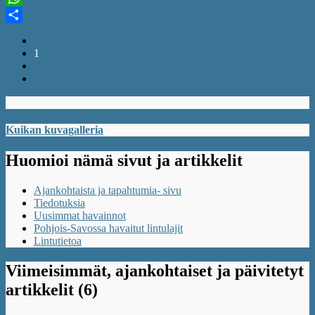
WhatsApp
Share
1
2
Kuikan kuvagalleria
Huomioi nämä sivut ja artikkelit
Ajankohtaista ja tapahtumia- sivu
Tiedotuksia
Uusimmat havainnot
Pohjois-Savossa havaitut lintulajit
Lintutietoa
Viimeisimmät, ajankohtaiset ja päivitetyt
artikkelit (6)