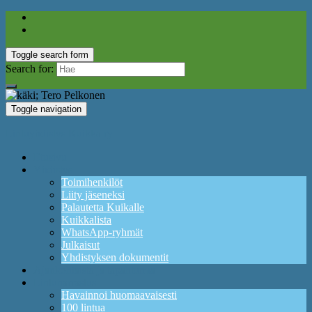
Toggle search form
Search for:
Toggle navigation
Lintuyhdistys Kuikka ry
Etusivu
Yhdistys
Toimihenkilöt
Liity jäseneksi
Palautetta Kuikalle
Kuikkalista
WhatsApp-ryhmät
Julkaisut
Yhdistyksen dokumentit
Ajankohtaista ja tapahtumia
Lintuharrastus
Havainnoi huomaavaisesti
100 lintua