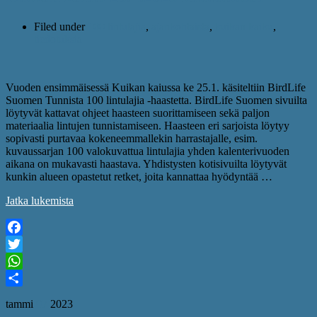
Filed under
100 lintulajia
,
ajankohtaista
,
kuikan kaiku
,
tiedotuksia
Vuoden ensimmäisessä Kuikan kaiussa ke 25.1. käsiteltiin BirdLife
Suomen Tunnista 100 lintulajia -haastetta. BirdLife Suomen sivuilta
löytyvät kattavat ohjeet haasteen suorittamiseen sekä paljon
materiaalia lintujen tunnistamiseen. Haasteen eri sarjoista löytyy
sopivasti purtavaa kokeneemmallekin harrastajalle, esim.
kuvaussarjan 100 valokuvattua lintulajia yhden kalenterivuoden
aikana on mukavasti haastava. Yhdistysten kotisivuilta löytyvät
kunkin alueen opastetut retket, joita kannattaa hyödyntää …
Jatka lukemista
Facebook
Twitter
WhatsApp
Share
tammi
07
2023