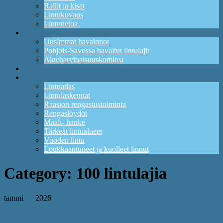
Rallit ja kisat
Lintukuvaus
Lintutietoa
Havainnot
Uusimmat havainnot
Pohjois-Savossa havaitut lintulajit
Alueharvinaisuuskomitea
Kuikan lintupaikat
Tutkimus ja suojelu
Lintuatlas
Lintulaskennat
Raasion rengastustoiminta
Rengaslöydöt
Maali- hanke
Tärkeät lintualueet
Vuoden lintu
Loukkaantuneet ja kuolleet linnut
Category:
100 lintulajia
tammi
02
2026
Tartu 100 lintulajia -haasteeseen