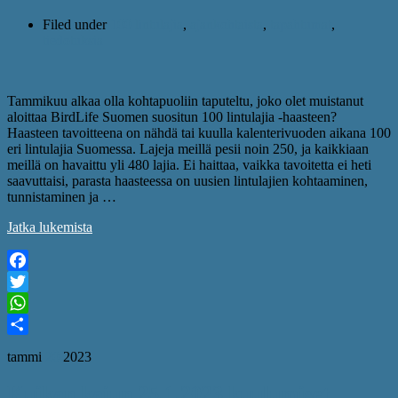
Filed under
100 lintulajia
,
ajankohtaista
,
tapahtumat
,
tiedotuksia
Tammikuu alkaa olla kohtapuoliin taputeltu, joko olet muistanut
aloittaa BirdLife Suomen suositun 100 lintulajia -haasteen?
Haasteen tavoitteena on nähdä tai kuulla kalenterivuoden aikana 100
eri lintulajia Suomessa. Lajeja meillä pesii noin 250, ja kaikkiaan
meillä on havaittu yli 480 lajia. Ei haittaa, vaikka tavoitetta ei heti
saavuttaisi, parasta haasteessa on uusien lintulajien kohtaaminen,
tunnistaminen ja …
Jatka lukemista
Facebook
Twitter
WhatsApp
Share
tammi
20
2023
Kuikan kaiun 25.1.2023 kuulumiset