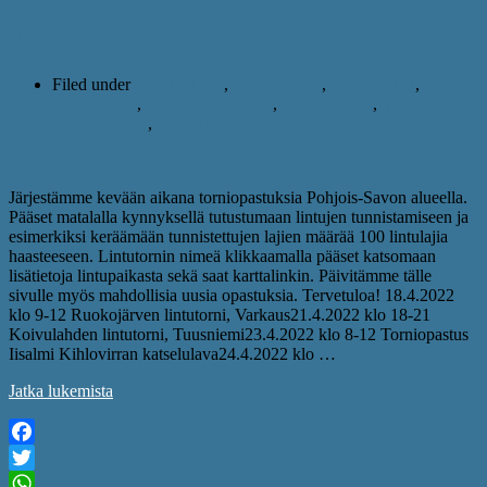
Torniopastuksia keväällä 2022
Filed under
100 lintulajia
,
ajankohtaista
,
havainnointi
,
kevätmuutto
,
Kuikan lintupaikat
,
lintuharrastus
,
lintujen
tunnistaminen
,
tiedotuksia
Järjestämme kevään aikana torniopastuksia Pohjois-Savon alueella.
Pääset matalalla kynnyksellä tutustumaan lintujen tunnistamiseen ja
esimerkiksi keräämään tunnistettujen lajien määrää 100 lintulajia
haasteeseen. Lintutornin nimeä klikkaamalla pääset katsomaan
lisätietoja lintupaikasta sekä saat karttalinkin. Päivitämme tälle
sivulle myös mahdollisia uusia opastuksia. Tervetuloa! 18.4.2022
klo 9-12 Ruokojärven lintutorni, Varkaus21.4.2022 klo 18-21
Koivulahden lintutorni, Tuusniemi23.4.2022 klo 8-12 Torniopastus
Iisalmi Kihlovirran katselulava24.4.2022 klo …
Jatka lukemista
Facebook
Twitter