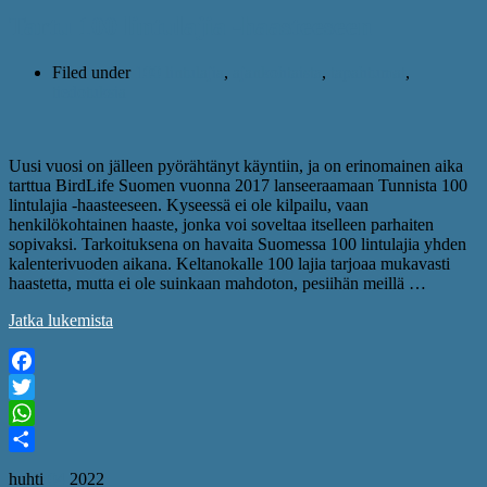
Tartu 100 lintulajia -haasteeseen
Filed under
100 lintulajia
,
ajankohtaista
,
tapahtumat
,
tiedotuksia
Uusi vuosi on jälleen pyörähtänyt käyntiin, ja on erinomainen aika
tarttua BirdLife Suomen vuonna 2017 lanseeraamaan Tunnista 100
lintulajia -haasteeseen. Kyseessä ei ole kilpailu, vaan
henkilökohtainen haaste, jonka voi soveltaa itselleen parhaiten
sopivaksi. Tarkoituksena on havaita Suomessa 100 lintulajia yhden
kalenterivuoden aikana. Keltanokalle 100 lajia tarjoaa mukavasti
haastetta, mutta ei ole suinkaan mahdoton, pesiihän meillä …
Jatka lukemista
Facebook
Twitter
WhatsApp
Share
huhti
04
2022