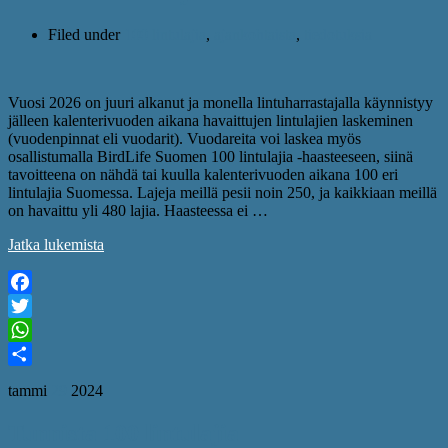
Filed under
100 lintulajia
,
ajankohtaista
,
tiedotuksia
Vuosi 2026 on juuri alkanut ja monella lintuharrastajalla käynnistyy
jälleen kalenterivuoden aikana havaittujen lintulajien laskeminen
(vuodenpinnat eli vuodarit). Vuodareita voi laskea myös
osallistumalla BirdLife Suomen 100 lintulajia -haasteeseen, siinä
tavoitteena on nähdä tai kuulla kalenterivuoden aikana 100 eri
lintulajia Suomessa. Lajeja meillä pesii noin 250, ja kaikkiaan meillä
on havaittu yli 480 lajia. Haasteessa ei …
Jatka lukemista
Facebook
Twitter
WhatsApp
Share
tammi
29
2024
Tunnista 100 lintulajia