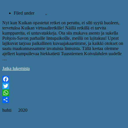
Tervetuloa Koivulahden lintutornille!
Filed under
retket
,
virtuaaliretket
Nyt kun Kuikan opastetut retket on peruttu, ei silti syytä huoleen,
tervetuloa Kuikan virtuaaliretkille! Näillä retkillä ei tarvita
kumppareita, ei untuvatakkeja. Ota siis mukava asento ja sukella
Pohjois-Savon parhaille lintupaikoille, meillä on lajitakuu! Upeat
lajikuvat tarjoaa paikallinen kuvaajakaartimme, ja kaikki otokset on
saatu maakunnassamme tavatuista linnuista. Tällä kertaa olemme
ajelleet kumpuilevaa hiekkatietä Tuusniemen Koivulahden uudelle
…
Jatka lukemista
Facebook
Twitter
WhatsApp
Share
huhti
03
2020
Tervetuloa Linnansalmen lintutornille!