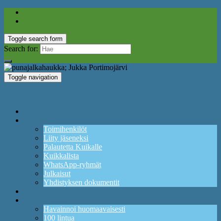
Toggle search form
Search for:
Toggle navigation
Lintuyhdistys Kuikka ry
Etusivu
Yhdistys
Toimihenkilöt
Liity jäseneksi
Palautetta Kuikalle
Kuikkalista
WhatsApp-ryhmät
Julkaisut
Yhdistyksen dokumentit
Ajankohtaista ja tapahtumia
Lintuharrastus
Havainnoi huomaavaisesti
100 lintua