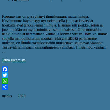
Koronavirus on pysäyttänyt ihmiskunnan, muttei lintuja.
Kevätmuutto käynnistyy nyt toden teolla ja upeat kevätsäät
houkuttelevat tarkkailemaan lintuja. Elämme silti poikkeusoloissa,
joten meidän on myös toimittava sen mukaisesti. Oireettomatkin
henkilöt voivat tietämättään kantaa ja levittää virusta. Jotta voisimme
suojella mahdollisimman montaa riskiryhmäläistä parhaamme
mukaan, on lintuharrastuksessakin muistettava seuraavat säännöt:
Turvaväli lähimpään kanssaihmiseen vähintään 1 metri Korkeintaan
…
Jatka lukemista
Facebook
Twitter
WhatsApp
Share
maalis
21
2020
Maaseudulla retkeily