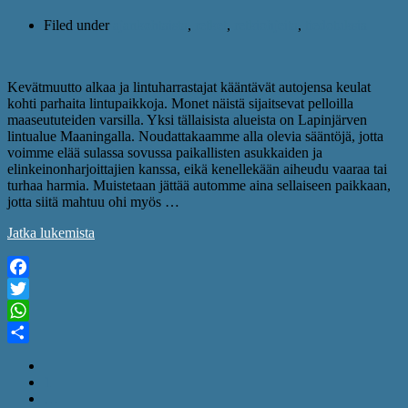
Filed under
ajankohtaista
,
retket
,
retkiohjeita
,
tiedotuksia
Kevätmuutto alkaa ja lintuharrastajat kääntävät autojensa keulat
kohti parhaita lintupaikkoja. Monet näistä sijaitsevat pelloilla
maaseututeiden varsilla. Yksi tällaisista alueista on Lapinjärven
lintualue Maaningalla. Noudattakaamme alla olevia sääntöjä, jotta
voimme elää sulassa sovussa paikallisten asukkaiden ja
elinkeinonharjoittajien kanssa, eikä kenellekään aiheudu vaaraa tai
turhaa harmia. Muistetaan jättää automme aina sellaiseen paikkaan,
jotta siitä mahtuu ohi myös …
Jatka lukemista
Facebook
Twitter
WhatsApp
Share
1
…