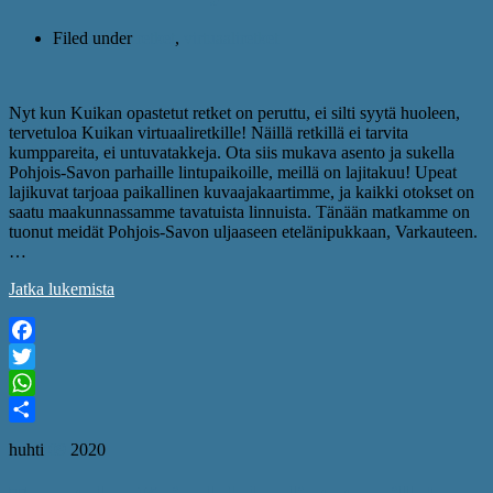
Filed under
retket
,
virtuaaliretket
Nyt kun Kuikan opastetut retket on peruttu, ei silti syytä huoleen,
tervetuloa Kuikan virtuaaliretkille! Näillä retkillä ei tarvita
kumppareita, ei untuvatakkeja. Ota siis mukava asento ja sukella
Pohjois-Savon parhaille lintupaikoille, meillä on lajitakuu! Upeat
lajikuvat tarjoaa paikallinen kuvaajakaartimme, ja kaikki otokset on
saatu maakunnassamme tavatuista linnuista. Tänään matkamme on
tuonut meidät Pohjois-Savon uljaaseen etelänipukkaan, Varkauteen.
…
Jatka lukemista
Facebook
Twitter
WhatsApp
Share
huhti
09
2020