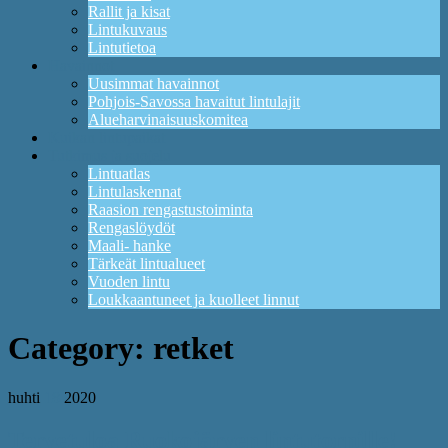
Rallit ja kisat
Lintukuvaus
Lintutietoa
Havainnot
Uusimmat havainnot
Pohjois-Savossa havaitut lintulajit
Alueharvinaisuuskomitea
Kuikan lintupaikat
Tutkimus ja suojelu
Lintuatlas
Lintulaskennat
Raasion rengastustoiminta
Rengaslöydöt
Maali- hanke
Tärkeät lintualueet
Vuoden lintu
Loukkaantuneet ja kuolleet linnut
Category:
retket
huhti
18
2020
Tervetuloa Ruokojärven lintutornille!