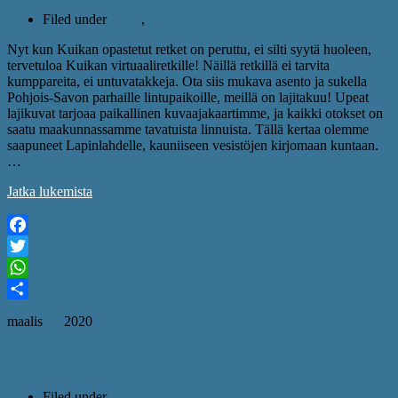
Filed under
retket
,
virtuaaliretket
Nyt kun Kuikan opastetut retket on peruttu, ei silti syytä huoleen,
tervetuloa Kuikan virtuaaliretkille! Näillä retkillä ei tarvita
kumppareita, ei untuvatakkeja. Ota siis mukava asento ja sukella
Pohjois-Savon parhaille lintupaikoille, meillä on lajitakuu! Upeat
lajikuvat tarjoaa paikallinen kuvaajakaartimme, ja kaikki otokset on
saatu maakunnassamme tavatuista linnuista. Tällä kertaa olemme
saapuneet Lapinlahdelle, kauniiseen vesistöjen kirjomaan kuntaan.
…
Jatka lukemista
Facebook
Twitter
WhatsApp
Share
maalis
22
2020
Koronakevät
Filed under
ajankohtaista
,
retket
,
retkiohjeita
,
tiedotuksia