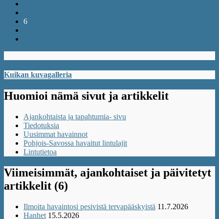
4
5
6
7
Kuikan kuvagalleria
Huomioi nämä sivut ja artikkelit
Ajankohtaista ja tapahtumia- sivu
Tiedotuksia
Uusimmat havainnot
Pohjois-Savossa havaitut lintulajit
Lintutietoa
Viimeisimmät, ajankohtaiset ja päivitetyt
artikkelit (6)
Ilmoita havaintosi pesivistä tervapääskyistä
11.7.2026
Hanhet
15.5.2026