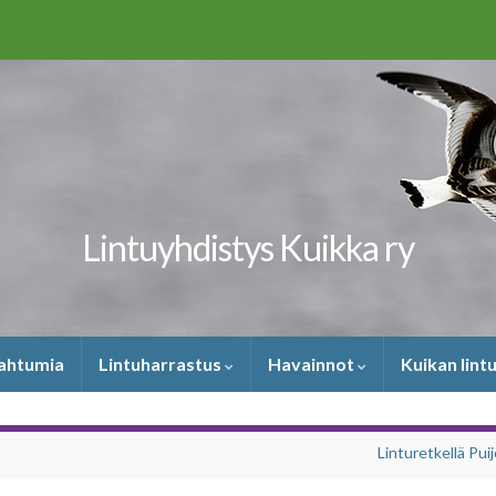
Lintuyhdistys Kuikka ry
pahtumia
Lintuharrastus
Havainnot
Kuikan lint
Linturetkellä Puij