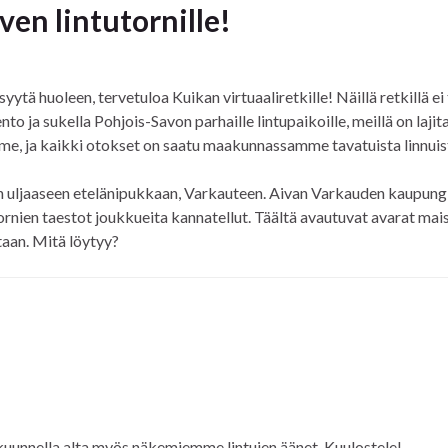
en lintutornille!
yytä huoleen, tervetuloa Kuikan virtuaaliretkille! Näillä retkillä ei
o ja sukella Pohjois-Savon parhaille lintupaikoille, meillä on lajit
mme, ja kaikki otokset on saatu maakunnassamme tavatuista linnuis
uljaaseen etelänipukkaan, Varkauteen. Aivan Varkauden kaupung
ornien taestot joukkueita kannatellut. Täältä avautuvat avarat ma
taan. Mitä löytyy?
uunnella alta myös näkemiemme lintujen äänet. Kuulostele!