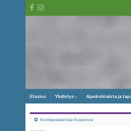
Etusivu
Yhdistys
Ajankohtaista ja ta
Kuningaskalastaja Kuopiossa