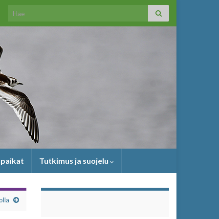
Search for:
upaikat
Tutkimus ja suojelu
olla