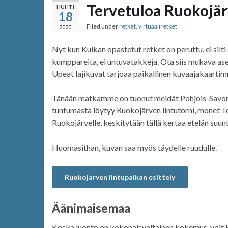
Tervetuloa Ruokojärv
HUHTI
18
Filed under
retket
,
virtuaaliretket
2020
Nyt kun Kuikan opastetut retket on peruttu, ei silti s
kumppareita, ei untuvatakkeja. Ota siis mukava asent
Upeat lajikuvat tarjoaa paikallinen kuvaajakaarti
Tänään matkamme on tuonut meidät Pohjois-Savon 
tuntumasta löytyy Ruokojärven lintutorni, monet T
Ruokojärvelle, keskitytään tällä kertaa etelän suun
Huomasithan, kuvan saa myös täydelle ruudulle.
Ruokojärven lintupaikan esittely
Äänimaisemaa
Koska luonto on kokonaisvaltainen kokemus, voit k