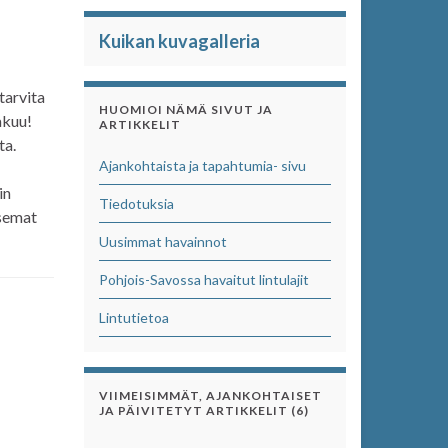
Kuikan kuvagalleria
 tarvita
HUOMIOI NÄMÄ SIVUT JA
akuu!
ARTIKKELIT
ta.
Ajankohtaista ja tapahtumia- sivu
in
Tiedotuksia
isemat
Uusimmat havainnot
Pohjois-Savossa havaitut lintulajit
Lintutietoa
VIIMEISIMMÄT, AJANKOHTAISET
JA PÄIVITETYT ARTIKKELIT (6)