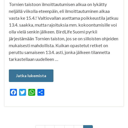
Tornien taistoon ilmoittautumisen alkua on lykätty
neljällä viikolla eteenpäin, eli ilmoittautuminen alkaa
vasta ke 15.4.! Valtiovallan asettama poikkeustila jatkuu
13.4. saakka, mutta rajoituksia mm. kokoontumisille voi
olla vielä senkin jälkeen. BirdLife Suomi pyrkii
järjestämään Tornien taiston, jos se on silloisten ohjeiden
mukaisesti mahdollista. Kuikan opastetut retket on
peruttu samaiseen 13.4. asti, jonka jälkeen tilannetta
tarkastellaan uudelleen …
Jatka lukemista
F
T
W
S
a
w
h
h
c
i
a
a
e
t
t
r
b
t
s
e
o
e
A