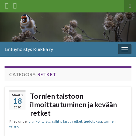
Tog
sea
Search for:
for
Lintuyhdistys Kuikka ry
Togg
navig
CATEGORY:
RETKET
Tornien taistoon
MAALIS
18
ilmoittautuminen ja kevään
2020
retket
Filed under
ajankohtaista
,
rallit ja kisat
,
retket
,
tiedotuksia
,
tornien
taisto