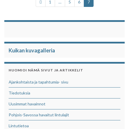
1
…
5
6
7
o
r
p
k
p
Kuikan kuvagalleria
HUOMIOI NÄMÄ SIVUT JA ARTIKKELIT
Ajankohtaista ja tapahtumia- sivu
Tiedotuksia
Uusimmat havainnot
Pohjois-Savossa havaitut lintulajit
Lintutietoa