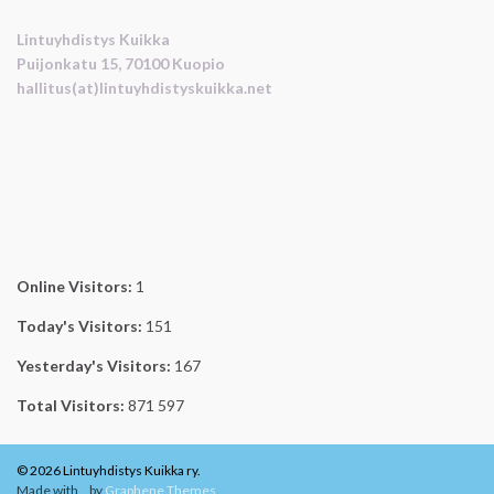
Lintuyhdistys Kuikka
Puijonkatu 15, 70100 Kuopio
hallitus(at)lintuyhdistyskuikka.net
Online Visitors:
1
Today's Visitors:
151
Yesterday's Visitors:
167
Total Visitors:
871 597
© 2026 Lintuyhdistys Kuikka ry.
Made with
by
Graphene Themes
.