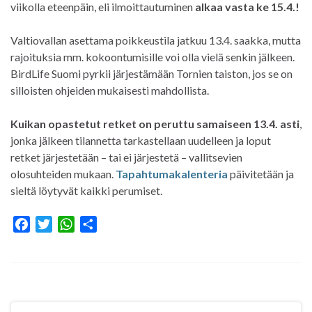
viikolla eteenpäin, eli ilmoittautuminen
alkaa vasta ke 15.4.!
Valtiovallan asettama poikkeustila jatkuu 13.4. saakka, mutta
rajoituksia mm. kokoontumisille voi olla vielä senkin jälkeen.
BirdLife Suomi pyrkii järjestämään Tornien taiston, jos se on
silloisten ohjeiden mukaisesti mahdollista.
Kuikan opastetut retket on peruttu samaiseen 13.4. asti
,
jonka jälkeen tilannetta tarkastellaan uudelleen ja loput
retket järjestetään – tai ei järjestetä – vallitsevien
olosuhteiden mukaan.
Tapahtumakalenteria
päivitetään ja
sieltä löytyvät kaikki perumiset.
F
T
W
S
a
w
h
h
c
i
a
a
e
t
t
r
b
t
s
e
o
e
A