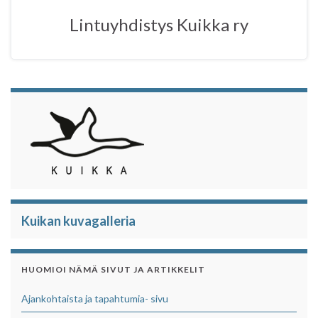
o
r
p
Lintuyhdistys Kuikka ry
k
p
Kuikan kuvagalleria
HUOMIOI NÄMÄ SIVUT JA ARTIKKELIT
Ajankohtaista ja tapahtumia- sivu