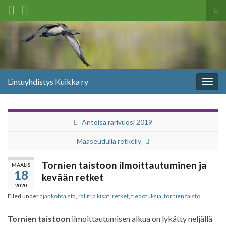
Tog
sea
Search for:
for
Lintuyhdistys Kuikka ry
Togg
navig
Antoisa rarivuosi 2019
Maaseudulla retkeily
Tornien taistoon ilmoittautuminen ja
MAALIS
18
kevään retket
2020
Filed under
ajankohtaista
,
rallit ja kisat
,
retket
,
tiedotuksia
,
tornien taisto
Tornien taistoon
ilmoittautumisen alkua on lykätty neljällä