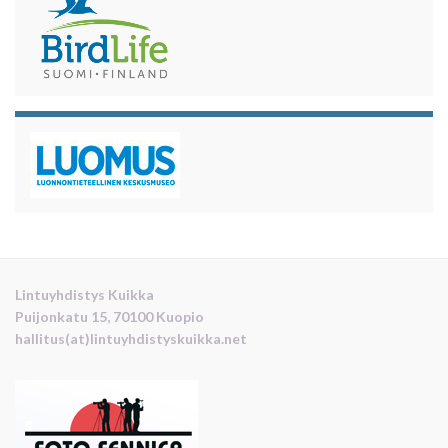
Lintuyhdistys Kuikka
Puijonkatu 15, 70100 Kuopio
hallitus(at)lintuyhdistyskuikka.net