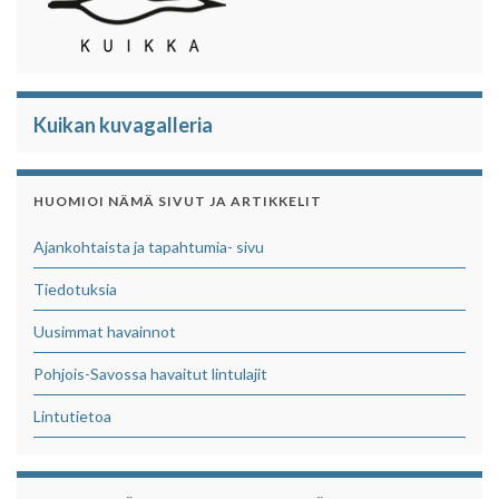
k
p
Kuikan kuvagalleria
HUOMIOI NÄMÄ SIVUT JA ARTIKKELIT
Ajankohtaista ja tapahtumia- sivu
Tiedotuksia
Uusimmat havainnot
Pohjois-Savossa havaitut lintulajit
Lintutietoa