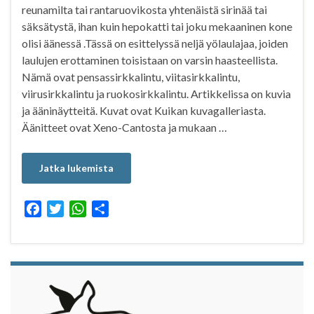
reunamilta tai rantaruovikosta yhtenäistä sirinää tai
säksätystä, ihan kuin hepokatti tai joku mekaaninen kone
olisi äänessä .Tässä on esittelyssä neljä yölaulajaa, joiden
laulujen erottaminen toisistaan on varsin haasteellista.
Nämä ovat pensassirkkalintu, viitasirkkalintu,
viirusirkkalintu ja ruokosirkkalintu. Artikkelissa on kuvia
ja ääninäytteitä. Kuvat ovat Kuikan kuvagalleriasta.
Äänitteet ovat Xeno-Cantosta ja mukaan …
Jatka lukemista
F
T
W
S
a
w
h
h
c
i
a
a
e
t
t
r
b
t
s
e
o
e
A
o
r
p