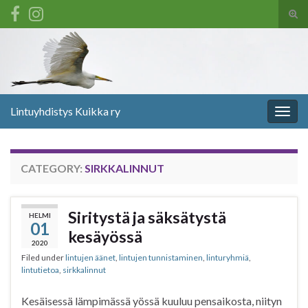
Tog
sear
Search for:
for
Lintuyhdistys Kuikka ry
Togg
navig
CATEGORY:
SIRKKALINNUT
Siritystä ja säksätystä
HELMI
01
kesäyössä
2020
Filed under
lintujen äänet
,
lintujen tunnistaminen
,
linturyhmiä
,
lintutietoa
,
sirkkalinnut
Kesäisessä lämpimässä yössä kuuluu pensaikosta, niityn