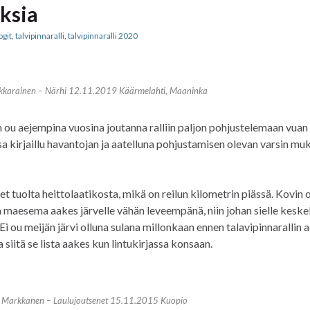
ksia
ogit
,
talvipinnaralli
,
talvipinnaralli 2020
arainen – Närhi 12.11.2019 Käärmelahti, Maaninka
En ou aejempina vuosina joutanna ralliin paljon pohjustelemaan vuan
sa kirjaillu havantojan ja aatelluna pohjustamisen olevan varsin m
 tuolta heittolaatikosta, mikä on reilun kilometrin piässä. Kovin o
ja maesema aakes järvelle vähän leveempänä, niin johan sielle keske
 Ei ou meijän järvi olluna sulana millonkaan ennen talavipinnarallin
a siitä se lista aakes kun lintukirjassa konsaan.
 Markkanen – Laulujoutsenet 15.11.2015 Kuopio