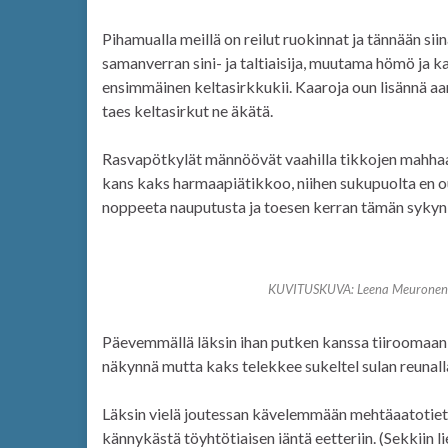
Pihamualla meillä on reilut ruokinnat ja tännään si
samanverran sini- ja taltiaisija, muutama hömö ja k
ensimmäinen keltasirkkukii. Kaaroja oun lisännä a
taes keltasirkut ne äkätä.
Rasvapötkylät männöövät vaahilla tikkojen mahhaan
kans kaks harmaapiätikkoo, niihen sukupuolta en o
noppeeta nauputusta ja toesen kerran tämän sykyn
KUVITUSKUVA: Leena Meuronen – 
Päevemmällä läksin ihan putken kanssa tiiroomaan jär
näkynnä mutta kaks telekkee sukeltel sulan reunall
Läksin vielä joutessan kävelemmään mehtäaatotie
kännykästä töyhtötiaisen iäntä eetteriin. (Sekkiin l