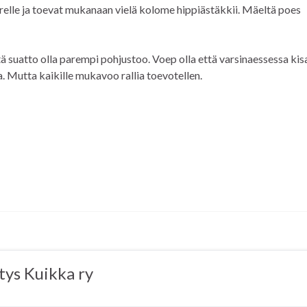
irelle ja toevat mukanaan vielä kolome hippiästäkkii. Mäeltä poes
ä suatto olla parempi pohjustoo. Voep olla että varsinaessessa kis
. Mutta kaikille mukavoo rallia toevotellen.
tys Kuikka ry