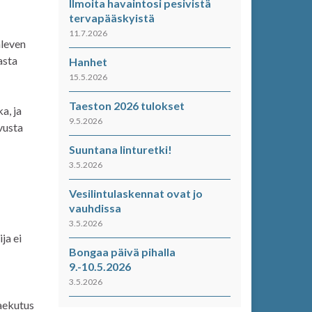
Ilmoita havaintosi pesivistä
tervapääskyistä
11.7.2026
aleven
asta
Hanhet
15.5.2026
Taeston 2026 tulokset
a, ja
9.5.2026
vusta
Suuntana linturetki!
3.5.2026
Vesilintulaskennat ovat jo
vauhdissa
3.5.2026
ja ei
Bongaa päivä pihalla
9.-10.5.2026
3.5.2026
vaekutus