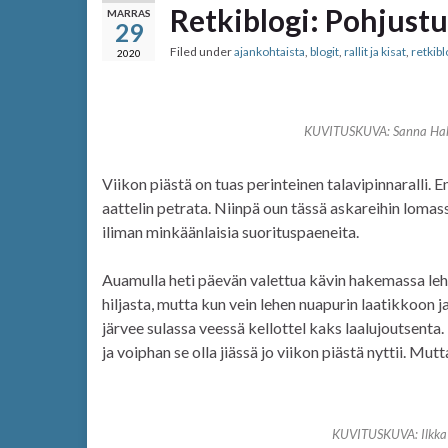
Retkiblogi: Pohjustu
MARRAS
29
Filed under
ajankohtaista
,
blogit
,
rallit ja kisat
,
retkibl
2020
KUVITUSKUVA: Sanna Hakk
Viikon piästä on tuas perinteinen talavipinnaralli. 
aattelin petrata. Niinpä oun tässä askareihin lomas
iliman minkäänlaisia suorituspaeneita.
Auamulla heti päevän valettua kävin hakemassa lehet
hiljasta, mutta kun vein lehen nuapurin laatikkoon 
järvee sulassa veessä kellottel kaks laalujoutsenta.
ja voiphan se olla jiässä jo viikon piästä nyttii. Mutt
KUVITUSKUVA: Ilkka