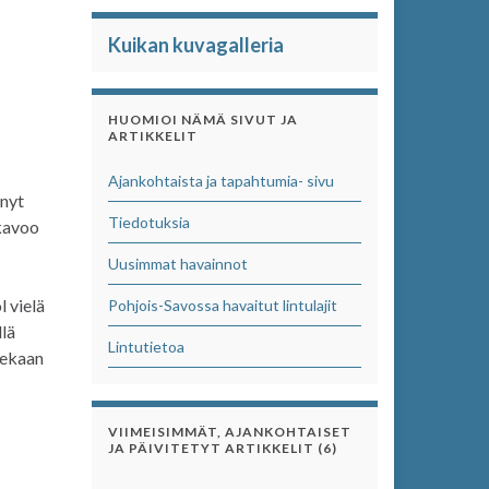
Kuikan kuvagalleria
HUOMIOI NÄMÄ SIVUT JA
ARTIKKELIT
Ajankohtaista ja tapahtumia- sivu
 nyt
Tiedotuksia
ukavoo
Uusimmat havainnot
l vielä
Pohjois-Savossa havaitut lintulajit
llä
Lintutietoa
 aekaan
VIIMEISIMMÄT, AJANKOHTAISET
JA PÄIVITETYT ARTIKKELIT (6)