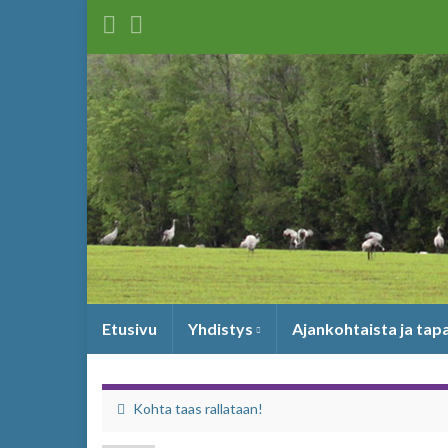
Etusivu
Yhdistys
Ajankohtaista ja ta
Kohta taas rallataan!