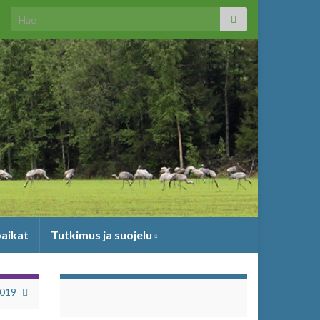
Search for:
paikat
Tutkimus ja suojelu
2019