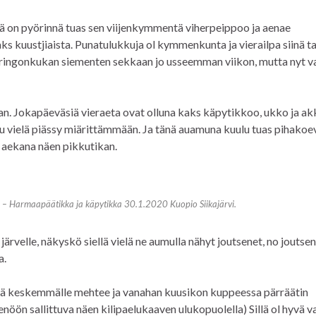
inä on pyörinnä tuas sen viijenkymmentä viherpeippoo ja aenae
aks kuustjiaista. Punatulukkuja ol kymmenkunta ja vierailpa siinä t
aringonkukan siementen sekkaan jo usseemman viikon, mutta nyt v
. Jokapäeväsiä vieraeta ovat olluna kaks käpytikkoo, ukko ja akk
u vielä piässy miärittämmään. Ja tänä auamuna kuulu tuas pihakoe
 aekana näen pikkutikan.
Harmaapäätikka ja käpytikka 30.1.2020 Kuopio Siikajärvi.
velle, näkyskö siellä vielä ne aumulla nähyt joutsenet, no joutseni
a.
tä keskemmälle mehtee ja vanahan kuusikon kuppeessa pärräätin
ienöön sallittuva näen kilipaelukaaven ulukopuolella) Sillä ol hyvä 