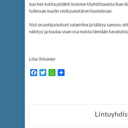
kun het kohta pölähti kolome töyhtötiaaista ihan ä
tullessan kuulin vielä palokären huutelevan.
Nyt on pohjustukset valamiina ja täätyy sannoo, ett
näkkyy ja kuuluu vuan osa nuista tännään havatuista
Liisa Tolvanen
F
T
W
S
a
w
h
h
c
i
a
a
e
t
t
r
b
t
s
e
o
e
A
Lintuyhdis
o
r
p
k
p