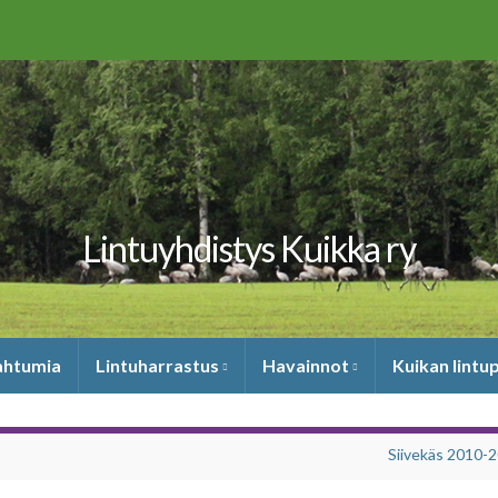
Lintuyhdistys Kuikka ry
pahtumia
Lintuharrastus
Havainnot
Kuikan lintu
Siivekäs 2010-