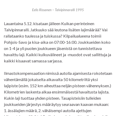
Eelis Rissanen – Talvipinnaralli 1995
Lauantaina 5.12. kisataan jälleen Kuikan perinteinen
Talvipinnaralli. Jatkuuko sää leutona lisäten lajimäärää? Vai
rallataanko tuulessa ja tuiskussa? Kilpailualueena toimii
Pohjois-Savo ja kisa-aika on 07:00-16:00. Joukkueiden koko
on 1-4 ja yli puolen joukkueen jäsenistä on tunnistettava
havaittu laji. Kaikki kulkuvälineet ja -muodot ovat sallittuja ja
kaikki kisaavat samassa sarjassa.
Ilmastokompensaation nimissä autolla ajamisesta rokotetaan
vähentämällä jokaiselta alkavalta 50 kilometriltä yksi
lajipiste (esim. 152 km aiheuttaa neljän pisteen vähennyksen.)
Kilometrien laskenta alkaa ensimmäisestä havaitusta lajista.
Kukin laji tuottaa yhden pisteen. Tasapisteisiin tulleiden
joukkueiden järjestys määräytyy seuraavan kaavan mukaan:
1. ässälajien määrä, 2. vähäisempi autolla ajettujen