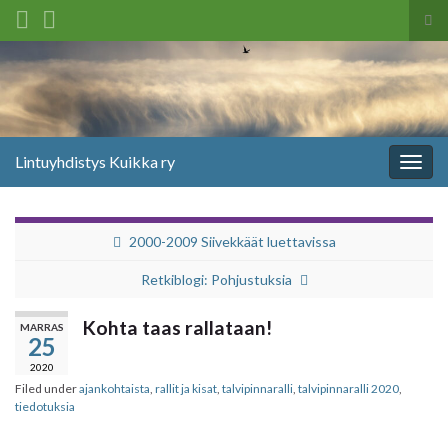
Tog
sea
Search for:
for
Lintuyhdistys Kuikka ry
Togg
navig
2000-2009 Siivekkäät luettavissa
Retkiblogi: Pohjustuksia
Kohta taas rallataan!
MARRAS
25
2020
Filed under
ajankohtaista
,
rallit ja kisat
,
talvipinnaralli
,
talvipinnaralli 2020
,
tiedotuksia