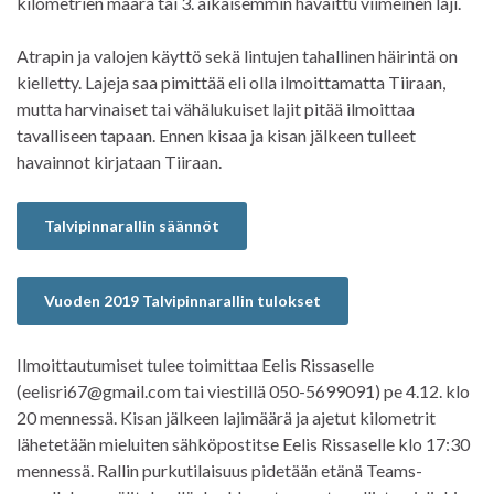
kilometrien määrä tai 3. aikaisemmin havaittu viimeinen laji.
Atrapin ja valojen käyttö sekä lintujen tahallinen häirintä on
kielletty. Lajeja saa pimittää eli olla ilmoittamatta Tiiraan,
mutta harvinaiset tai vähälukuiset lajit pitää ilmoittaa
tavalliseen tapaan. Ennen kisaa ja kisan jälkeen tulleet
havainnot kirjataan Tiiraan.
Talvipinnarallin säännöt
Vuoden 2019 Talvipinnarallin tulokset
Ilmoittautumiset tulee toimittaa Eelis Rissaselle
(eelisri67@gmail.com tai viestillä 050-5699091) pe 4.12. klo
20 mennessä. Kisan jälkeen lajimäärä ja ajetut kilometrit
lähetetään mieluiten sähköpostitse Eelis Rissaselle klo 17:30
mennessä. Rallin purkutilaisuus pidetään etänä Teams-