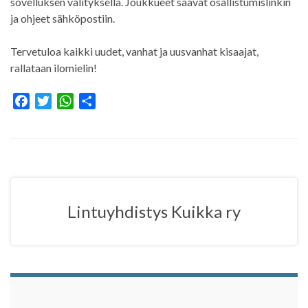
sovelluksen välityksellä. Joukkueet saavat osallistumislinkin
ja ohjeet sähköpostiin.
Tervetuloa kaikki uudet, vanhat ja uusvanhat kisaajat,
rallataan ilomielin!
F
T
W
S
a
w
h
h
c
i
a
a
e
t
t
r
b
t
s
e
o
e
A
o
r
p
Lintuyhdistys Kuikka ry
k
p