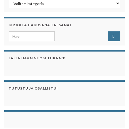
Kategoriaa klikkaamalla näet sen artikkelit
KIRJOITA HAKUSANA TAI SANAT
Search for:
LAITA HAVAINTOSI TIIRAAN!
TUTUSTU JA OSALLISTU!