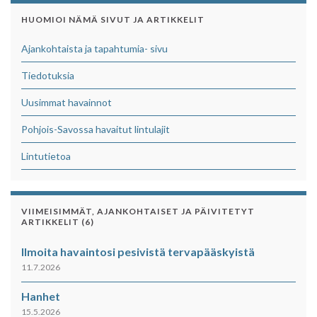
HUOMIOI NÄMÄ SIVUT JA ARTIKKELIT
Ajankohtaista ja tapahtumia- sivu
Tiedotuksia
Uusimmat havainnot
Pohjois-Savossa havaitut lintulajit
Lintutietoa
VIIMEISIMMÄT, AJANKOHTAISET JA PÄIVITETYT
ARTIKKELIT (6)
Ilmoita havaintosi pesivistä tervapääskyistä
11.7.2026
Hanhet
15.5.2026