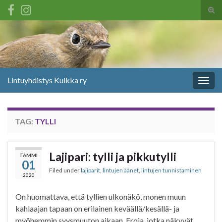
Tog
sear
Search for:
for
Lintuyhdistys Kuikka ry
Togg
navig
TAG:
TYLLI
Lajipari: tylli ja pikkutylli
TAMMI
01
Filed under
lajiparit
,
lintujen äänet
,
lintujen tunnistaminen
2020
On huomattava, että tyllien ulkonäkö, monen muun
kahlaajan tapaan on erilainen keväällä/kesällä- ja
myöhemmin syysmuuton aikaan. Eroja, jotka näkyvät