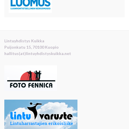
Lintuyhdistys Kuikka
Puijonkatu 15, 70100 Kuopio
hallitus(at)lintuyhdistyskuikka.net