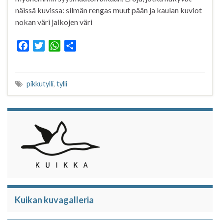
näissä kuvissa: silmän rengas muut pään ja kaulan kuviot
nokan väri jalkojen väri
F
T
W
S
a
w
h
h
c
i
a
a
e
t
t
r
pikkutylli
,
tylli
b
t
s
e
o
e
A
o
r
p
k
p
Kuikan kuvagalleria