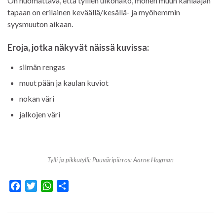
On huomattava, että tyllien ulkonäkö, monen muun kahlaajan
tapaan on erilainen keväällä/kesällä- ja myöhemmin
syysmuuton aikaan.
Eroja, jotka näkyvät näissä kuvissa:
silmän rengas
muut pään ja kaulan kuviot
nokan väri
jalkojen väri
Tylli ja pikkutylli; Puuväripiirros: Aarne Hagman
F
T
W
S
a
w
h
h
c
i
a
a