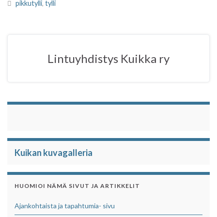
e
t
t
r
pikkutylli
,
tylli
b
t
s
e
o
e
A
o
r
p
k
p
Lintuyhdistys Kuikka ry
Kuikan kuvagalleria
HUOMIOI NÄMÄ SIVUT JA ARTIKKELIT
Ajankohtaista ja tapahtumia- sivu