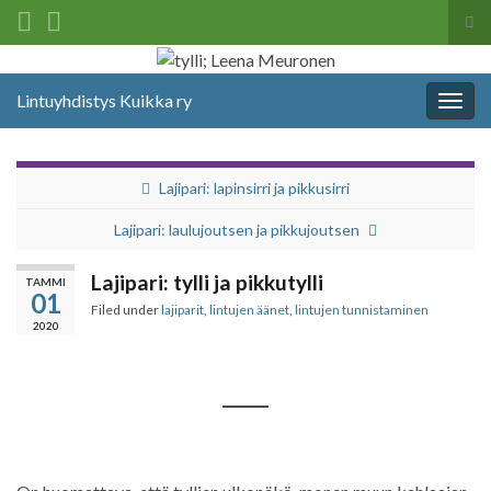
Tog
sea
Search for:
for
Lintuyhdistys Kuikka ry
Togg
navig
Lajipari: lapinsirri ja pikkusirri
Lajipari: laulujoutsen ja pikkujoutsen
Lajipari: tylli ja pikkutylli
TAMMI
01
Filed under
lajiparit
,
lintujen äänet
,
lintujen tunnistaminen
2020