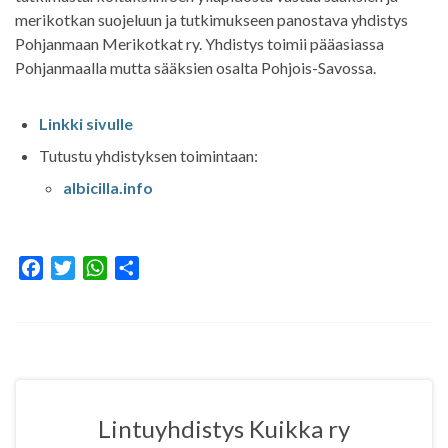
merikotkan suojeluun ja tutkimukseen panostava yhdistys
Pohjanmaan Merikotkat ry. Yhdistys toimii pääasiassa
Pohjanmaalla mutta sääksien osalta Pohjois-Savossa.
Linkki sivulle
Tutustu yhdistyksen toimintaan:
albicilla.info
F
T
W
S
a
w
h
h
c
i
a
a
e
t
t
r
b
t
s
e
o
e
A
o
r
p
Lintuyhdistys Kuikka ry
k
p