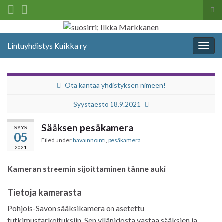
Tog
sea
Search for:
for
Lintuyhdistys Kuikka ry
Togg
navig
Ota kantaa yhdistyksen nimeen!
Syystaesto 18.9.2021
Sääksen pesäkamera
SYYS
05
Filed under
havainnointi
,
pesäkamera
2021
Kameran streemin sijoittaminen tänne auki
Tietoja kamerasta
Pohjois-Savon sääksikamera on asetettu
tutkimustarkoituksiin. Sen ylläpidosta vastaa sääksien ja