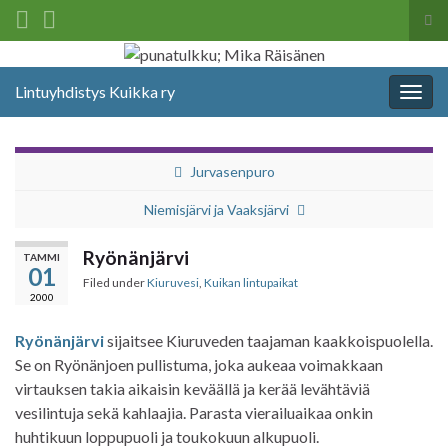
Tog
sea
Search for:
for
Lintuyhdistys Kuikka ry
Togg
navig
Jurvasenpuro
Niemisjärvi ja Vaaksjärvi
Ryönänjärvi
TAMMI
01
Filed under
Kiuruvesi
,
Kuikan lintupaikat
2000
Ryönänjärvi
sijaitsee Kiuruveden taajaman kaakkoispuolella.
Se on Ryönänjoen pullistuma, joka aukeaa voimakkaan
virtauksen takia aikaisin keväällä ja kerää levähtäviä
vesilintuja sekä kahlaajia. Parasta vierailuaikaa onkin
huhtikuun loppupuoli ja toukokuun alkupuoli.