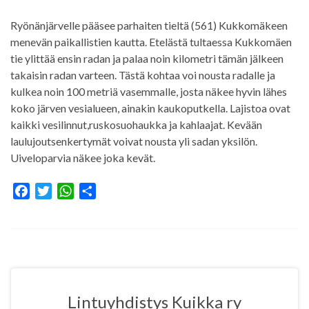
Ryönänjärvelle pääsee parhaiten tieltä (561) Kukkomäkeen
menevän paikallistien kautta. Etelästä tultaessa Kukkomäen
tie ylittää ensin radan ja palaa noin kilometri tämän jälkeen
takaisin radan varteen. Tästä kohtaa voi nousta radalle ja
kulkea noin 100 metriä vasemmalle, josta näkee hyvin lähes
koko järven vesialueen, ainakin kaukoputkella. Lajistoa ovat
kaikki vesilinnut,ruskosuohaukka ja kahlaajat. Kevään
laulujoutsenkertymät voivat nousta yli sadan yksilön.
Uiveloparvia näkee joka kevät.
F
T
W
S
a
w
h
h
c
i
a
a
e
t
t
r
b
t
s
e
o
e
A
o
r
p
Lintuyhdistys Kuikka ry
k
p