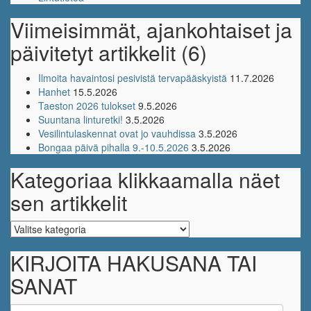
Viimeisimmät, ajankohtaiset ja
päivitetyt artikkelit (6)
Ilmoita havaintosi pesivistä tervapääskyistä
11.7.2026
Hanhet
15.5.2026
Taeston 2026 tulokset
9.5.2026
Suuntana linturetki!
3.5.2026
Vesilintulaskennat ovat jo vauhdissa
3.5.2026
Bongaa päivä pihalla 9.-10.5.2026
3.5.2026
Kategoriaa klikkaamalla näet
sen artikkelit
Kategoriaa
klikkaamalla
näet
KIRJOITA HAKUSANA TAI
sen
SANAT
artikkelit
Search