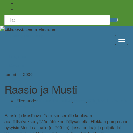
Search
Toggl
for:
searc
form
Lintuyhdistys Kuikka ry
Toggl
naviga
Lappasuo
Savuniemi
tammi
01
2000
Raasio ja Musti
Filed under
Kuikan lintupaikat
,
raasio
,
Siilinjärvi
,
tutkimus ja
rengastus
Raasio ja Musti ovat Yara-konsernille kuuluvan
apatiittikaivoksenylijäämähiekan läjitysalueita. Hiekkaa pumpataan
nykyisin Mustin altaalle (n. 700 ha), jossa on laajoja paljaita tai