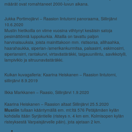
määrät ovat romahtaneet 2000-luvun aikana.
Jukka Portimojärvi – Raasion lintutorni panoraama, Siilinjärvi
10.6.2020
Mustin hietikoilla on viime vuosina viihtynyt kesäisin satoja
pesimättömiä luppokurkia. Altailla on tavattu paljon
harvinaisuuksia, joista mainittakoon mm. ristisorsa, allihaahka,
haarahaukka, siperian-/amerikankurmitsa, palsasirri, eskimosirri,
siperiansirri, rantakurvi, virtavästäräkki, taigauunilintu, aavikkotylli,
lampiviklo ja sitruunavästäräkki.
Kuikan kuvagalleria: Kaarina Heiskanen – Raasion lintutorni,
siilinjärvi 8.9.2019
Ilkka Markkanen – Raasio, Siilinjärvi 1.9.2020
Kaarina Heiskanen – Raasion altaat Siilinjärvi 25.5.2020
Mustiin
tullaan kääntymällä em. mt:ltä 576 Petäjämäen kylän
kohdalla itään Syrjäntielle (risteys n. 4 km em. Kolmisopen kylän
risteyksestä Varpaisjärvelle päin), jota ajetaan 2 km.
Mustintie: Google Maps