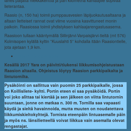
lähes paljaita hiekkakenttiä ja pari kilometriä kahlaajille sopivaa
lieterantaa.
Raasio (n, 150 ha) toimii pumppausvesien läpijuoksutusaltaana ja
altaan lietteiset rannat ovat viime vuosina kasvittuneet monin
paikoin. Raasiossa toimii yhdistyksen kahlaajarengastusasema.
Raasioon tullaan kääntymällä Siilinjärvi-Varpaisjärvi-tieltä (mt 576)
Kolmisopen kylällä kyltin ”Kuuslahti 5” kohdalla itään Raasiontielle,
jota ajetaan 1,9 km.
Raasio: Google Maps
Kesällä 2017 Yara on päivitti/tiukensi liikkumisohjeistustaan
Raasion altaalla. Ohjeistus löytyy Raasion parkkipaikalta ja
lintutornilta.
Pysäköinti on sallittua vain puomin 25 parkkipaikalle, jossa
on Koillisliete- kyltti. Portin eteen ei saa pysäköidä. Portin
voi joko alittaa tai kiertää ja sen jälkeen on viitta lintutornin
suuntaan, jonne on matkaa n. 300 m. Tornilla saa vapaasti
käydä ja sieltä havainnoida, mutta muuten on noudatettava
liikkumiskieltokylttejä. Tornista eteenpäin lintuasemalle päin
ja myös ns. länsilietteellä voivat liikkua vain asemalla olevat
rengastajat.