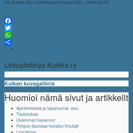
24) Kuikan 50v- tornikisassa havaitut lajit – yhteensä 93
Facebook
Twitter
WhatsApp
Share
Lintuyhdistys Kuikka ry
Kuikan kuvagalleria
Huomioi nämä sivut ja artikkelit
Ajankohtaista ja tapahtumia- sivu
Tiedotuksia
Uusimmat havainnot
Pohjois-Savossa havaitut lintulajit
Lintutietoa