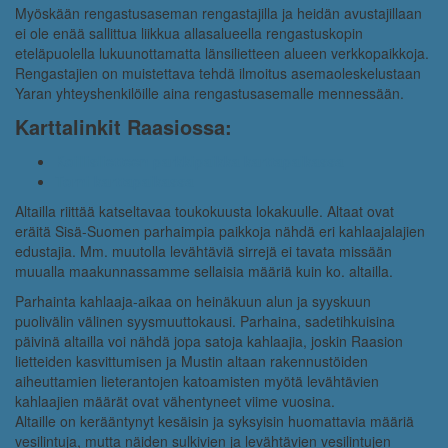
Myöskään rengastusaseman rengastajilla ja heidän avustajillaan
ei ole enää sallittua liikkua allasalueella rengastuskopin
eteläpuolella lukuunottamatta länsilietteen alueen verkkopaikkoja.
Rengastajien on muistettava tehdä ilmoitus asemaoleskelustaan
Yaran yhteyshenkilöille aina rengastusasemalle mennessään.
Karttalinkit Raasiossa:
Koillislietteen parkkipaikka karttapaikassa
Torni karttapaikassa
Altailla riittää katseltavaa toukokuusta lokakuulle. Altaat ovat
eräitä Sisä-Suomen parhaimpia paikkoja nähdä eri kahlaajalajien
edustajia. Mm. muutolla levähtäviä sirrejä ei tavata missään
muualla maakunnassamme sellaisia määriä kuin ko. altailla.
Parhainta kahlaaja-aikaa on heinäkuun alun ja syyskuun
puolivälin välinen syysmuuttokausi. Parhaina, sadetihkuisina
päivinä altailla voi nähdä jopa satoja kahlaajia, joskin Raasion
lietteiden kasvittumisen ja Mustin altaan rakennustöiden
aiheuttamien lieterantojen katoamisten myötä levähtävien
kahlaajien määrät ovat vähentyneet viime vuosina.
Altaille on kerääntynyt kesäisin ja syksyisin huomattavia määriä
vesilintuja, mutta näiden sulkivien ja levähtävien vesilintujen