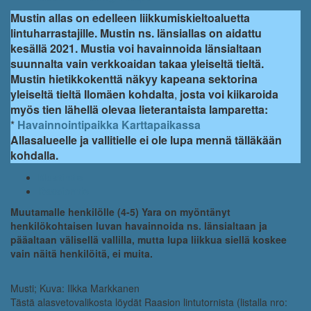
Mustin allas on edelleen liikkumiskieltoaluetta
lintuharrastajille.
Mustin ns. länsiallas on aidattu
kesällä 2021. Mustia voi havainnoida länsialtaan
suunnalta vain verkkoaidan takaa yleiseltä tieltä.
Mustin hietikkokenttä näkyy kapeana sektorina
yleiseltä tieltä Ilomäen kohdalta
,
josta voi kiikaroida
myös tien lähellä olevaa lieterantaista lamparetta:
*
Havainnointipaikka Karttapaikassa
Allasalueelle ja vallitielle ei ole lupa mennä tälläkään
kohdalla.
Mustintie
Raasiontie
Muutamalle henkilölle (4-5) Yara on myöntänyt
henkilökohtaisen luvan havainnoida ns. länsialtaan ja
pääaltaan välisellä vallilla, mutta lupa liikkua siellä koskee
vain näitä henkilöitä, ei muita.
Musti; Kuva: Ilkka Markkanen
Tästä alasvetovalikosta löydät Raasion lintutornista (listalla nro: