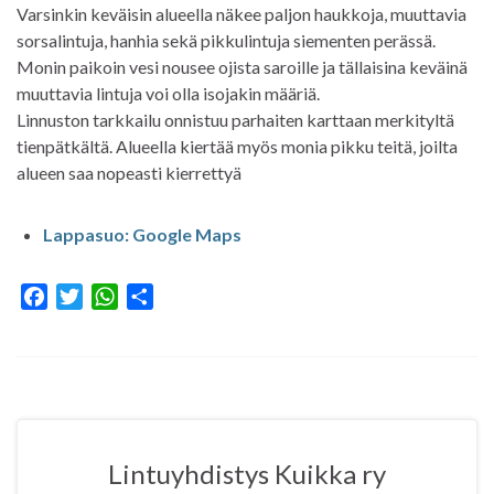
Varsinkin keväisin alueella näkee paljon haukkoja, muuttavia
sorsalintuja, hanhia sekä pikkulintuja siementen perässä.
Monin paikoin vesi nousee ojista saroille ja tällaisina keväinä
muuttavia lintuja voi olla isojakin määriä.
Linnuston tarkkailu onnistuu parhaiten karttaan merkityltä
tienpätkältä. Alueella kiertää myös monia pikku teitä, joilta
alueen saa nopeasti kierrettyä
Lappasuo: Google Maps
F
T
W
S
a
w
h
h
c
i
a
a
e
t
t
r
b
t
s
e
o
e
A
o
r
p
Lintuyhdistys Kuikka ry
k
p