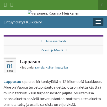
Tog
sea
Search for:
for
Lintuyhdistys Kuikka ry
Togg
navig
Tossavanlahti
Raasio ja Musti
Lappasuo
TAMMI
01
Filed under
Keitele
,
Kuikan lintupaikat
2000
Lappasuo
sijaitsee kirkonkylältä n. 12 kilometriä kaakkoon.
Alue on Vapo:n turvetuontantoaluetta, jota on alettu käyttää
muihin tarkoituksiin turpeen noston jäljiltä. Muutamissa
osissa aluetta on vielä turvetuotantoa, mutta muuten aluetta
on metsitetty ja osalla saroista on viljelyksiä.