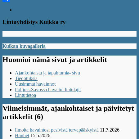
Share
Lintuyhdistys Kuikka ry
Kuikan kuvagalleria
Huomioi nämä sivut ja artikkelit
Ajankohtaista ja tapahtumia- sivu
Tiedotuksia
Uusimmat havainnot
Pohjois-Savossa havaitut lintulajit
Lintutietoa
Viimeisimmät, ajankohtaiset ja päivitetyt
artikkelit (6)
Ilmoita havaintosi pesivistä tervapääskyistä
11.7.2026
Hanhet
15.5.2026