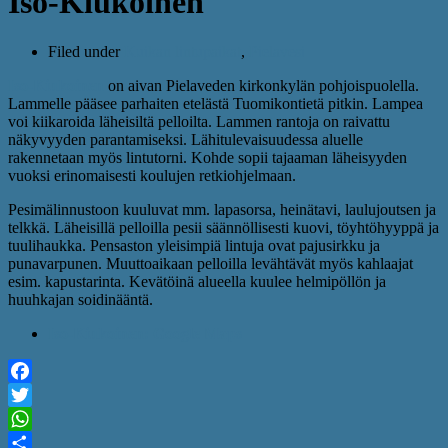
Iso-Kiukoinen
Filed under
Kuikan lintupaikat
,
Pielavesi
Iso-Kiukoinen
on aivan Pielaveden kirkonkylän pohjoispuolella.
Lammelle pääsee parhaiten etelästä Tuomikontietä pitkin. Lampea
voi kiikaroida läheisiltä pelloilta. Lammen rantoja on raivattu
näkyvyyden parantamiseksi. Lähitulevaisuudessa aluelle
rakennetaan myös lintutorni. Kohde sopii tajaaman läheisyyden
vuoksi erinomaisesti koulujen retkiohjelmaan.
Pesimälinnustoon kuuluvat mm. lapasorsa, heinätavi, laulujoutsen ja
telkkä. Läheisillä pelloilla pesii säännöllisesti kuovi, töyhtöhyyppä ja
tuulihaukka. Pensaston yleisimpiä lintuja ovat pajusirkku ja
punavarpunen. Muuttoaikaan pelloilla levähtävät myös kahlaajat
esim. kapustarinta. Kevätöinä alueella kuulee helmipöllön ja
huuhkajan soidinääntä.
Iso-Kiukoinen: Google Maps
Facebook
Twitter
WhatsApp