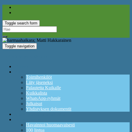
Toggle search form
Search
for:
Toggle navigation
Lintuyhdistys Kuikka ry
Etusivu
Yhdistys
Toimihenkilöt
Liity jäseneksi
Palautetta Kuikalle
Kuikkalista
WhatsApp-ryhmät
Julkaisut
Yhdistyksen dokumentit
Ajankohtaista ja tapahtumia
Lintuharrastus
Havainnoi huomaavaisesti
100 lintua