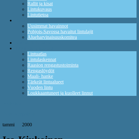
Rallit ja kisat
Lintukuvaus
Lintutietoa
Havainnot
Uusimmat havainnot
Pohjois-Savossa havaitut lintulajit
Alueharvinaisuuskomitea
Kuikan lintupaikat
Tutkimus ja suojelu
Lintuatlas
Lintulaskennat
Raasion rengastustoiminta
Rengaslöydöt
Maali- hanke
Tärkeät lintualueet
Vuoden lintu
Loukkaantuneet ja kuolleet linnut
Penkkisuo
Pieni-Korppinen
tammi
01
2000