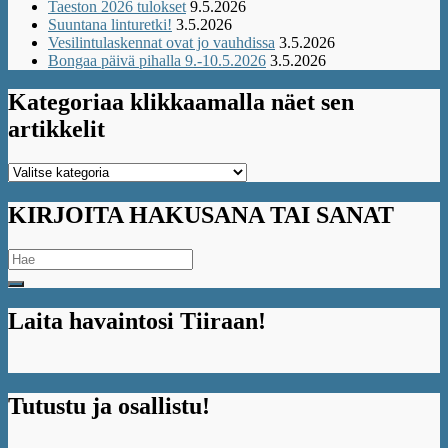
Taeston 2026 tulokset
9.5.2026
Suuntana linturetki!
3.5.2026
Vesilintulaskennat ovat jo vauhdissa
3.5.2026
Bongaa päivä pihalla 9.-10.5.2026
3.5.2026
Kategoriaa klikkaamalla näet sen
artikkelit
Kategoriaa
klikkaamalla
näet
KIRJOITA HAKUSANA TAI SANAT
sen
artikkelit
Search
for:
Laita havaintosi Tiiraan!
Tutustu ja osallistu!