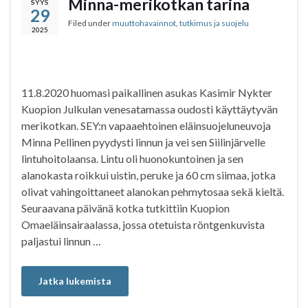
Minna-merikotkan tarina
SYYS
29
o
e
A
Filed under
muuttohavainnot
,
tutkimus ja suojelu
o
r
p
2025
k
p
11.8.2020 huomasi paikallinen asukas Kasimir Nykter
Kuopion Julkulan venesatamassa oudosti käyttäytyvän
merikotkan. SEY:n vapaaehtoinen eläinsuojeluneuvoja
Minna Pellinen pyydysti linnun ja vei sen Siilinjärvelle
lintuhoitolaansa. Lintu oli huonokuntoinen ja sen
alanokasta roikkui uistin, peruke ja 60 cm siimaa, jotka
olivat vahingoittaneet alanokan pehmytosaa sekä kieltä.
Seuraavana päivänä kotka tutkittiin Kuopion
Omaeläinsairaalassa, jossa otetuista röntgenkuvista
paljastui linnun …
Jatka lukemista