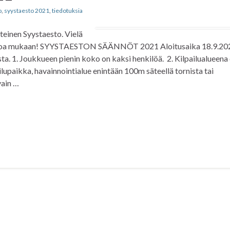
o
,
syystaesto 2021
,
tiedotuksia
nteinen Syystaesto. Vielä
vetuloa mukaan! SYYSTAESTON SÄÄNNÖT 2021 Aloitusaika 18.9.20
esta. 1. Joukkueen pienin koko on kaksi henkilöä. 2. Kilpailualueena
ilupaikka, havainnointialue enintään 100m säteellä tornista tai
vain …