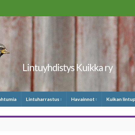
Lintuyhdistys Kuikka ry
pahtumia
Lintuharrastus
Havainnot
Kuikan lintu