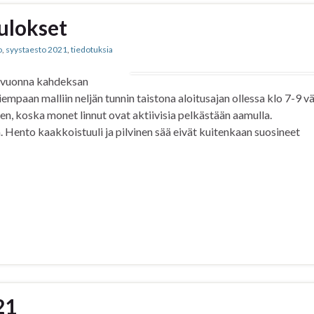
ulokset
o
,
syystaesto 2021
,
tiedotuksia
ä vuonna kahdeksan
empaan malliin neljän tunnin taistona aloitusajan ollessa klo 7-9 väl
en, koska monet linnut ovat aktiivisia pelkästään aamulla.
. Hento kaakkoistuuli ja pilvinen sää eivät kuitenkaan suosineet
21