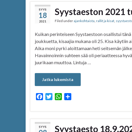
Syystaeston 2021 t
SYYS
18
Filed under
ajankohtaista
,
rallit ja kisat
,
syystaest
2021
Kuikan perinteiseen Syystaestoon osallistui tän
joukkuetta, kisaajia mukana oli 25. Kisa käytiin ai
Aika moni pyrki aloittamaan heti seitsemän jälke
Havainnoinnin suhteen sää oli periaatteessa hyvä
juurikaan muuttoa. Lintuja …
Jatka lukemista
F
T
W
S
a
w
h
h
c
i
a
a
e
t
t
r
b
t
s
e
Syystaesto 18.9.20
SYYS
o
e
A