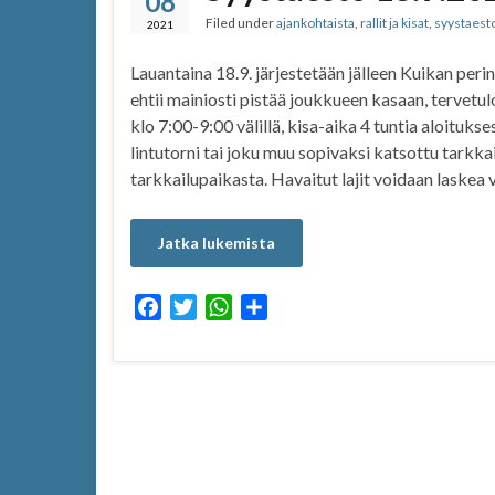
08
Filed under
ajankohtaista
,
rallit ja kisat
,
syystaest
o
r
p
2021
k
p
Lauantaina 18.9. järjestetään jälleen Kuikan peri
ehtii mainiosti pistää joukkueen kasaan, ter
klo 7:00-9:00 välillä, kisa-aika 4 tuntia aloituks
lintutorni tai joku muu sopivaksi katsottu tarkka
tarkkailupaikasta. Havaitut lajit voidaan laskea 
Jatka lukemista
F
T
W
S
a
w
h
h
c
i
a
a
e
t
t
r
b
t
s
e
o
e
A
o
r
p
k
p