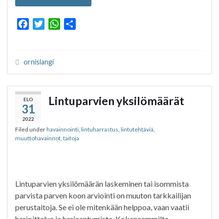
F
T
W
S
a
w
h
h
c
i
a
a
e
t
t
r
ornislangi
b
t
s
e
o
e
A
o
r
p
Lintuparvien yksilömäärät
ELO
k
p
31
2022
Filed under
havainnointi
,
lintuharrastus
,
lintutehtäviä
,
muuttohavainnot
,
taitoja
Lintuparvien yksilömäärän laskeminen tai isommista
parvista parven koon arviointi on muuton tarkkailijan
perustaitoja. Se ei ole mitenkään helppoa, vaan vaatii
harjoittelua ja harjaantumista. Kokeneemmilta