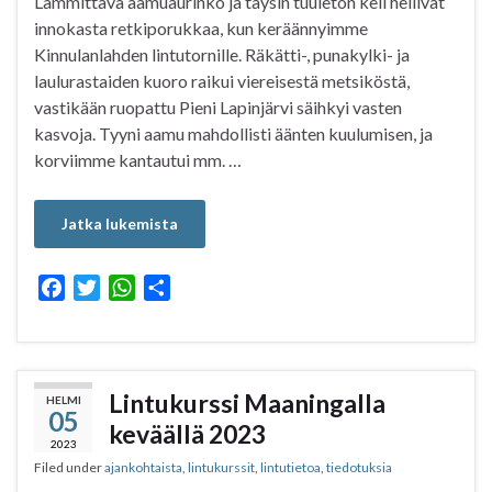
Lämmittävä aamuaurinko ja täysin tuuleton keli hellivät
innokasta retkiporukkaa, kun keräännyimme
Kinnulanlahden lintutornille. Räkätti-, punakylki- ja
laulurastaiden kuoro raikui viereisestä metsiköstä,
vastikään ruopattu Pieni Lapinjärvi säihkyi vasten
kasvoja. Tyyni aamu mahdollisti äänten kuulumisen, ja
korviimme kantautui mm. …
Jatka lukemista
F
T
W
S
a
w
h
h
c
i
a
a
e
t
t
r
b
t
s
e
Lintukurssi Maaningalla
HELMI
05
o
e
A
keväällä 2023
o
r
p
2023
Filed under
ajankohtaista
,
lintukurssit
,
lintutietoa
,
tiedotuksia
k
p