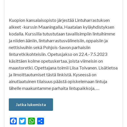
Kuopion kansalaisopisto järjestää Lintuharrastuksen
alkeet -kurssin Maaningalla, Haatalan kyläyhdistyksen
kodalla. Kurssilla tutustutaan tavallisimpiin lintuihimme
ja niiden ääniin, lintuharrastusvälineisiin, oppaisiin ja
nettisivuihin sekä Pohjois-Savon parhaisiin
linturetkikohteisiin. Opetusjakso on 22.4.–7.5.2023
käsittäen kolme opetuskertaa, joista viimeisin on
maastoretki. Opettajana toimii Liisa Tolvanen. Lisätietoa
ja ilmoittautumiset tästä linkistä. Kyseessä on
ainutlaatuinen tilaisuus päästä opiskelemaan lintuja
lähelle maakuntamme parhaita lintupaikkoja, …
Jatka lukemista
F
T
W
S