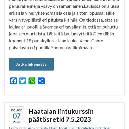
perusrakenne ja –sävy on samanlainen.Laulussa on alussa
erilaisia vihellyksenomaisia osia ja sitten lopussa lajille
varsin tyypillistä eri pituista kitinää. On tiedossa, että se
laulaa eri puolilla Suomea eri tavalla niin, että on puhuttu
jopa sen murteista. Lähteitä Laulunäytteitä Olen tähän
koonnut 18 punakylkirastaan laulua Xeno-Canto-
palvelusta eri puolilla Suomea.Valikoimaan …
Jatka lukemista
F
T
W
S
a
w
h
h
c
i
a
a
e
t
t
r
b
t
s
e
Haatalan lintukurssin
TOUKO
07
o
e
A
päätösretki 7.5.2023
o
r
p
2023
Filed under
ajankohtaista
,
blogit
,
lintukurssit
,
lintutietoa
,
retkiblogit