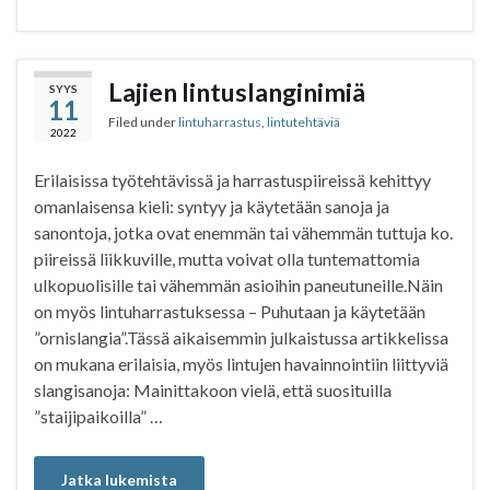
a
w
h
h
c
i
a
a
e
t
t
r
b
t
s
e
Lajien lintuslanginimiä
SYYS
11
o
e
A
Filed under
lintuharrastus
,
lintutehtäviä
o
r
p
2022
k
p
Erilaisissa työtehtävissä ja harrastuspiireissä kehittyy
omanlaisensa kieli: syntyy ja käytetään sanoja ja
sanontoja, jotka ovat enemmän tai vähemmän tuttuja ko.
piireissä liikkuville, mutta voivat olla tuntemattomia
ulkopuolisille tai vähemmän asioihin paneutuneille.Näin
on myös lintuharrastuksessa – Puhutaan ja käytetään
”ornislangia”.Tässä aikaisemmin julkaistussa artikkelissa
on mukana erilaisia, myös lintujen havainnointiin liittyviä
slangisanoja: Mainittakoon vielä, että suosituilla
”staijipaikoilla” …
Jatka lukemista