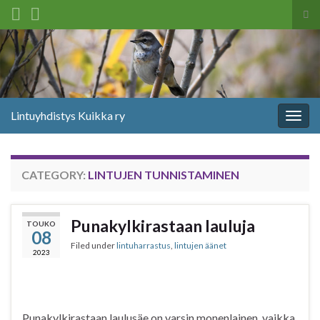
Tog
sea
Search for:
for
Lintuyhdistys Kuikka ry
Togg
navig
CATEGORY:
LINTUJEN TUNNISTAMINEN
Punakylkirastaan lauluja
TOUKO
08
Filed under
lintuharrastus
,
lintujen äänet
2023
Punakylkirastaan laulusäe on varsin monenlainen, vaikka