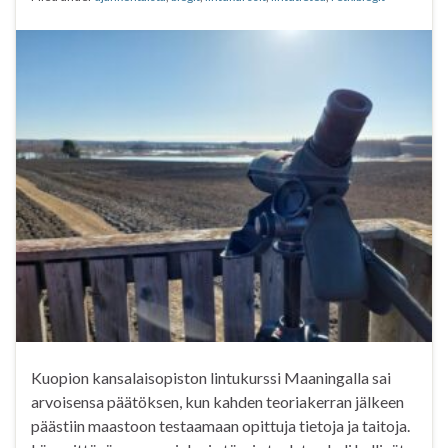
k
p
Kuopion kansalaisopiston lintukurssi Maaningalla sai
arvoisensa päätöksen, kun kahden teoriakerran jälkeen
päästiin maastoon testaamaan opittuja tietoja ja taitoja.