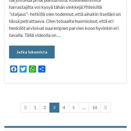
harrastajilta voi kysyä tähän vinkkejä.Yhteisillä
”staijaus”- hetkillä olen todennut, että ainakin itselläni on
tässä petrattaava. Olen toisaalta huomioinut, että eri
henkilöt arvioivat suurempien parvien koon hyvinkin eri
tavalla. Tällä videolla on …
Jatka lukemista
F
T
W
S
a
w
h
h
c
i
a
a
e
t
t
r
b
t
s
e
o
e
A
1
2
3
4
5
…
14
o
r
p
k
p