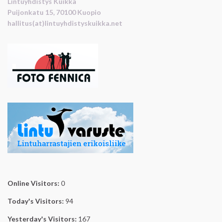
Lintuyhdistys Kuikka
Puijonkatu 15, 70100 Kuopio
hallitus(at)lintuyhdistyskuikka.net
Online Visitors:
0
Today's Visitors:
94
Yesterday's Visitors:
167