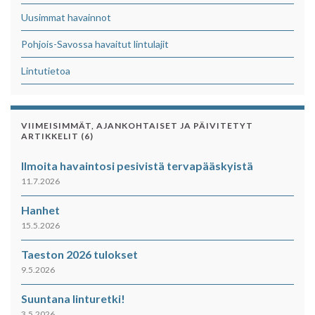
Uusimmat havainnot
Pohjois-Savossa havaitut lintulajit
Lintutietoa
VIIMEISIMMÄT, AJANKOHTAISET JA PÄIVITETYT
ARTIKKELIT (6)
Ilmoita havaintosi pesivistä tervapääskyistä
11.7.2026
Hanhet
15.5.2026
Taeston 2026 tulokset
9.5.2026
Suuntana linturetki!
3.5.2026