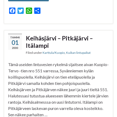
F
T
W
S
a
w
h
h
c
i
a
a
e
t
t
r
b
t
s
e
Keihäsjärvi – Pitkäjärvi –
TAMMI
01
o
e
A
Itälampi
o
r
p
2000
Filed under
Karttula/Kuopio
,
Kuikan lintupaikat
k
p
Tämä useiden lintuvesien rykelmä sijaitsee aivan Kuopio-
Tervo -tien nro 551 varressa, Syvänniemen kylän
koillispuolella. Keihäsjärvi on tien eteläpuolella ja
Pitkäjärvi samalla kohden tien pohjoispuolella.
Keihäsjärven ja Pitkäjärven näkee juuri ja juuri tieltä 551.
Halutessasi tutustua alueeseen lähemmin kiertele järvien
rantoja. Keihäsalmesssa on uusi lintutorni. Itälampi on
Pitkäjärveen laskevan puron varrella oleva kosteikko.
Sen näkee parhaiten …