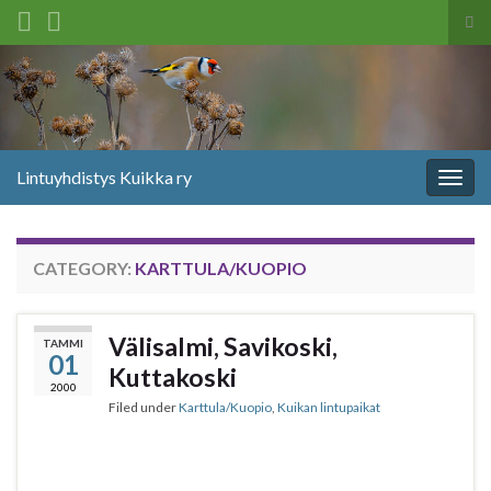
Tog
sea
Search for:
for
Lintuyhdistys Kuikka ry
Togg
navig
CATEGORY:
KARTTULA/KUOPIO
Välisalmi, Savikoski,
TAMMI
01
Kuttakoski
2000
Filed under
Karttula/Kuopio
,
Kuikan lintupaikat