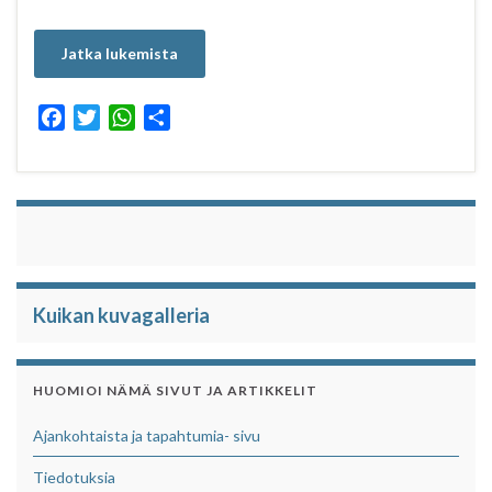
Jatka lukemista
F
T
W
S
a
w
h
h
c
i
a
a
e
t
t
r
b
t
s
e
o
e
A
o
r
p
k
p
Kuikan kuvagalleria
HUOMIOI NÄMÄ SIVUT JA ARTIKKELIT
Ajankohtaista ja tapahtumia- sivu
Tiedotuksia