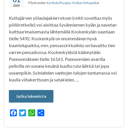
Filed under
Karttula/Kuopio
,
Kuikan lintupaikat
o
r
p
2000
k
p
Kuttajärven yölaulajakierroksen (reitti soveltuu myös
pöllöretkelle) voi aloittaa Syvänniemen kylän ja navetan
kulttuurimaisemasta lähtemällä Koskenkylän suuntaan
tielle 5492. Koskenkylä on ensimmäinen hyvä
kuuntelupaikka, mm. pensassirkkalintu on havaittu tien
varren pensaikossa. Koskenkylästä käännytään
Punnonmäkeen tielle 16161. Punnonmäen avarilla
pelloilla on useana kesänä kuultu ruisrääkkä tai jopa
useampikin. Soinlahden vanhojen talojen tuntumassa voi
kuulla viitakerttusen ja satakielen. …
Jatka lukemista
F
T
W
S
a
w
h
h
c
i
a
a