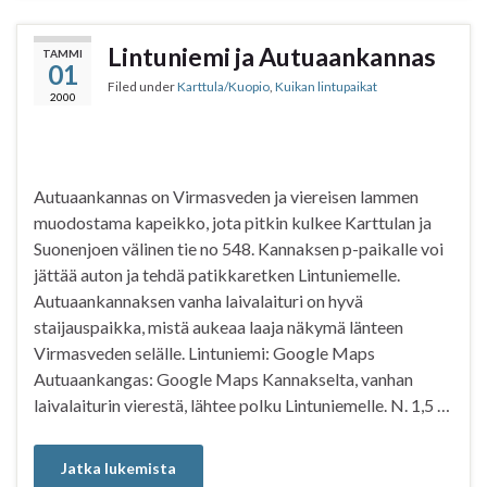
e
t
t
r
b
t
s
e
Lintuniemi ja Autuaankannas
TAMMI
01
o
e
A
Filed under
Karttula/Kuopio
,
Kuikan lintupaikat
o
r
p
2000
k
p
Autuaankannas on Virmasveden ja viereisen lammen
muodostama kapeikko, jota pitkin kulkee Karttulan ja
Suonenjoen välinen tie no 548. Kannaksen p-paikalle voi
jättää auton ja tehdä patikkaretken Lintuniemelle.
Autuaankannaksen vanha laivalaituri on hyvä
staijauspaikka, mistä aukeaa laaja näkymä länteen
Virmasveden selälle. Lintuniemi: Google Maps
Autuaankangas: Google Maps Kannakselta, vanhan
laivalaiturin vierestä, lähtee polku Lintuniemelle. N. 1,5 …
Jatka lukemista