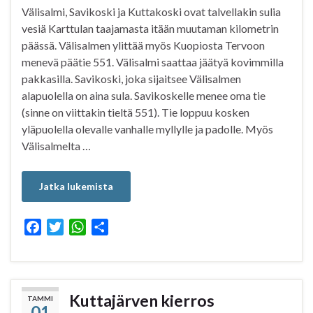
Välisalmi, Savikoski ja Kuttakoski ovat talvellakin sulia
vesiä Karttulan taajamasta itään muutaman kilometrin
päässä. Välisalmen ylittää myös Kuopiosta Tervoon
menevä päätie 551. Välisalmi saattaa jäätyä kovimmilla
pakkasilla. Savikoski, joka sijaitsee Välisalmen
alapuolella on aina sula. Savikoskelle menee oma tie
(sinne on viittakin tieltä 551). Tie loppuu kosken
yläpuolella olevalle vanhalle myllylle ja padolle. Myös
Välisalmelta …
Jatka lukemista
F
T
W
S
a
w
h
h
c
i
a
a
e
t
t
r
b
t
s
e
Kuttajärven kierros
TAMMI
01
o
e
A