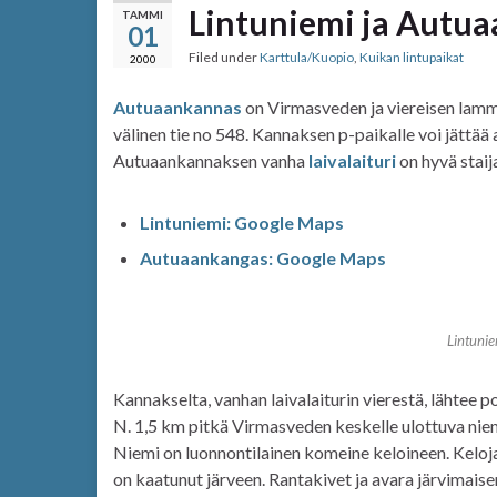
Lintuniemi ja Autu
TAMMI
01
Filed under
Karttula/Kuopio
,
Kuikan lintupaikat
2000
Autuaankannas
on Virmasveden ja viereisen lamm
välinen tie no 548. Kannaksen p-paikalle voi jättää
Autuaankannaksen vanha
laivalaituri
on hyvä staij
Lintuniemi: Google Maps
Autuaankangas: Google Maps
Lintuni
Kannakselta, vanhan laivalaiturin vierestä, lähtee p
N. 1,5 km pitkä Virmasveden keskelle ulottuva niemi
Niemi on luonnontilainen komeine keloineen. Keloja 
on kaatunut järveen. Rantakivet ja avara järvimais