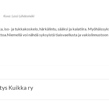
Kuva: Lassi Lähdesmäki
iso- ja tukkakoskelo, härkälintu, sääksi ja kalatiira. Myöhäissyk
oa.Niemellä voi nähdä syksyistä tiaisvaellusta ja vakiolinnustoon
tys Kuikka ry