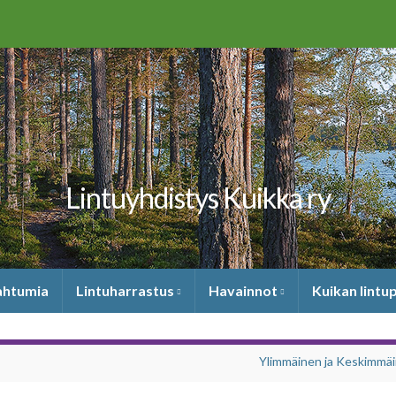
Lintuyhdistys Kuikka ry
pahtumia
Lintuharrastus
Havainnot
Kuikan lintu
Ylimmäinen ja Keskimmä