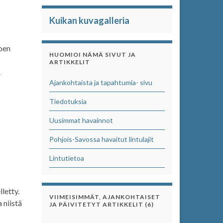
Kuikan kuvagalleria
oen
HUOMIOI NÄMÄ SIVUT JA
ARTIKKELIT
.
Ajankohtaista ja tapahtumia- sivu
Tiedotuksia
Uusimmat havainnot
Pohjois-Savossa havaitut lintulajit
Lintutietoa
letty.
VIIMEISIMMÄT, AJANKOHTAISET
 niistä
JA PÄIVITETYT ARTIKKELIT (6)