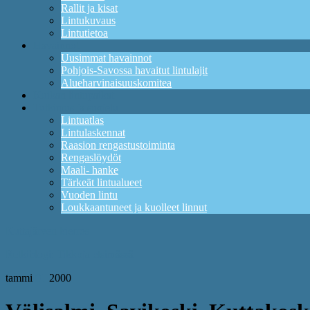
Rallit ja kisat
Lintukuvaus
Lintutietoa
Havainnot
Uusimmat havainnot
Pohjois-Savossa havaitut lintulajit
Alueharvinaisuuskomitea
Kuikan lintupaikat
Tutkimus ja suojelu
Lintuatlas
Lintulaskennat
Raasion rengastustoiminta
Rengaslöydöt
Maali- hanke
Tärkeät lintualueet
Vuoden lintu
Loukkaantuneet ja kuolleet linnut
Kuttajärven kierros
Retkiblogi: Tikkoja etsimässä
tammi
01
2000