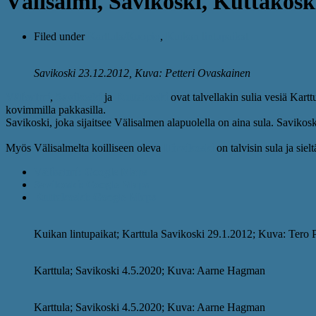
Välisalmi, Savikoski, Kuttakosk
Filed under
Karttula/Kuopio
,
Kuikan lintupaikat
Savikoski 23.12.2012, Kuva: Petteri Ovaskainen
Välisalmi
,
Savikoski
ja
Kuttakoski
ovat talvellakin sulia vesiä Kar
kovimmilla pakkasilla.
Savikoski, joka sijaitsee Välisalmen alapuolella on aina sula. Savikosk
Myös Välisalmelta koilliseen oleva
Hirvikoski
on talvisin sula ja siel
Välisalmi: Google Maps
Savikoski: Google Maps
Kuttakoski: Google Maps
Kuikan lintupaikat; Karttula Savikoski 29.1.2012; Kuva: Tero
Karttula; Savikoski 4.5.2020; Kuva: Aarne Hagman
Karttula; Savikoski 4.5.2020; Kuva: Aarne Hagman