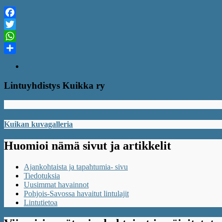
Facebook
Twitter
WhatsApp
Share
Lintuyhdistys Kuikka ry
Kuikan kuvagalleria
Huomioi nämä sivut ja artikkelit
Ajankohtaista ja tapahtumia- sivu
Tiedotuksia
Uusimmat havainnot
Pohjois-Savossa havaitut lintulajit
Lintutietoa