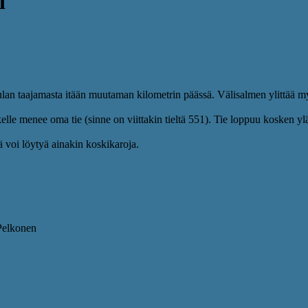
i
ttulan taajamasta itään muutaman kilometrin päässä. Välisalmen ylittää
elle menee oma tie (sinne on viittakin tieltä 551). Tie loppuu kosken ylä
tä voi löytyä ainakin koskikaroja.
 Pelkonen