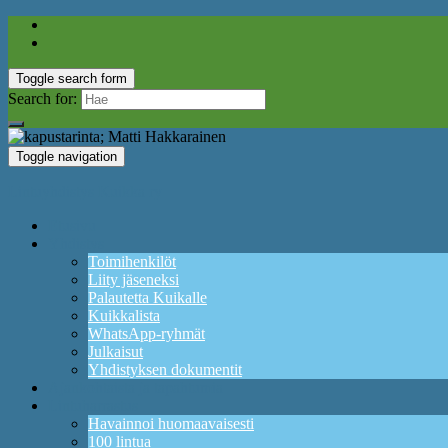
Toggle search form
Search for:
Toggle navigation
Lintuyhdistys Kuikka ry
Etusivu
Yhdistys
Toimihenkilöt
Liity jäseneksi
Palautetta Kuikalle
Kuikkalista
WhatsApp-ryhmät
Julkaisut
Yhdistyksen dokumentit
Ajankohtaista ja tapahtumia
Lintuharrastus
Havainnoi huomaavaisesti
100 lintua