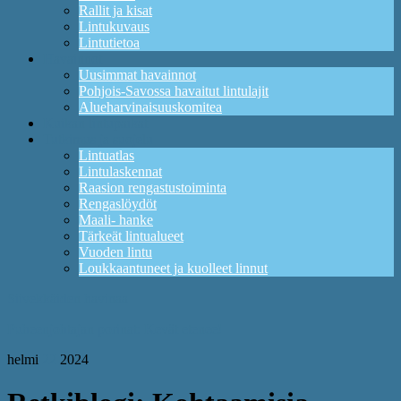
Rallit ja kisat
Lintukuvaus
Lintutietoa
Havainnot
Uusimmat havainnot
Pohjois-Savossa havaitut lintulajit
Alueharvinaisuuskomitea
Kuikan lintupaikat
Tutkimus ja suojelu
Lintuatlas
Lintulaskennat
Raasion rengastustoiminta
Rengaslöydöt
Maali- hanke
Tärkeät lintualueet
Vuoden lintu
Loukkaantuneet ja kuolleet linnut
Siivekkäiden havinaa
Puheenjohtajan porinat: Kevät etenee!
helmi
22
2024