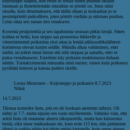
kirjosieppo saapuu, niin ensin se lentää siihen puuhun oksalle
istumaan ja ihmettelemään missähän se pönttö on. Istuu siinä
oksalla, kuin ilmaistakseen, että täällä ollaan ja tuokaahan jo se
pesimäpönttö paikoilleen, joten pönttö viedään ja sidotaan puuhun.
Lintu ottaa sen saman tien omakseen.
Kyseistä pesäpönttöä ja sen tapahtumia seuraan pitkin kesää. Sitten
koittaa se hetki, kun sieppo saa pesueensa liikkeelle ja
viimeisimmistä poikasista yksi ottaa ja lentää pikkusuihkulähteen
koristeena olevan kurjen selälle. Minulla alkaa vahtiminen, ettei
närhit, tai jotkin muut linnut sitä siitä sieppaa ja samalla, ettei se
putoa vesialtaaseen. Emolintu käy poikasta ruokkimassa tiuhaan
tahtiin. Toistakymmentä minuuttia siinä menee, ennen kuin poikanen
pyrähtää lentoon ja katoaa puiden oksille.
Leena Meuronen – Kirjosieppo ja poikanen 8.7.2023
Nilsiä
14.7.2023
Tiirassa komeilee lintu, jota en ole koskaan aiemmin nähnyt. Oli
nähty jo 7.7. mutta tajusin sen vasta myöhemmin. Vahinko vain, että
sekin lintu oli omamme alueen ulkopuolella, mutta kun kiinnostus
herää, eikä sinne matkaakaan ole, kuin noin 115 km, niin päätämme
lähteä ja vaikka eihän kai tähän pitäisi kirjoitella, kuin oman alueen