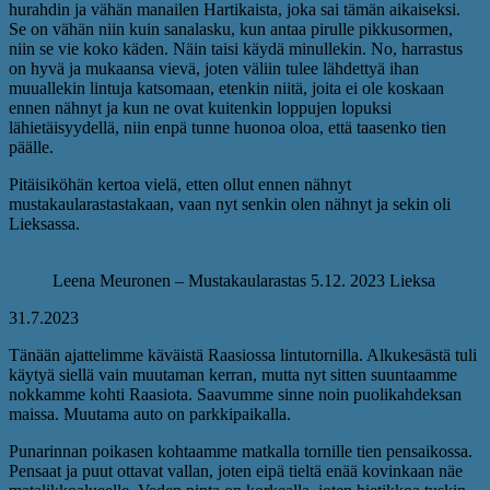
hurahdin ja vähän manailen Hartikaista, joka sai tämän aikaiseksi.
Se on vähän niin kuin sanalasku, kun antaa pirulle pikkusormen,
niin se vie koko käden. Näin taisi käydä minullekin. No, harrastus
on hyvä ja mukaansa vievä, joten väliin tulee lähdettyä ihan
muuallekin lintuja katsomaan, etenkin niitä, joita ei ole koskaan
ennen nähnyt ja kun ne ovat kuitenkin loppujen lopuksi
lähietäisyydellä, niin enpä tunne huonoa oloa, että taasenko tien
päälle.
Pitäisiköhän kertoa vielä, etten ollut ennen nähnyt
mustakaularastastakaan, vaan nyt senkin olen nähnyt ja sekin oli
Lieksassa.
Leena Meuronen – Mustakaularastas 5.12. 2023 Lieksa
31.7.2023
Tänään ajattelimme käväistä Raasiossa lintutornilla. Alkukesästä tuli
käytyä siellä vain muutaman kerran, mutta nyt sitten suuntaamme
nokkamme kohti Raasiota. Saavumme sinne noin puolikahdeksan
maissa. Muutama auto on parkkipaikalla.
Punarinnan poikasen kohtaamme matkalla tornille tien pensaikossa.
Pensaat ja puut ottavat vallan, joten eipä tieltä enää kovinkaan näe