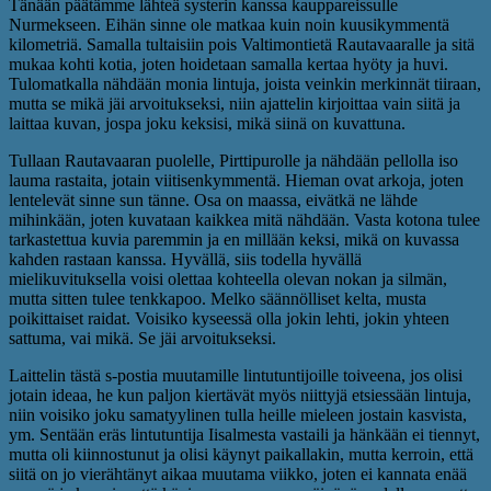
Tänään päätämme lähteä systerin kanssa kauppareissulle
Nurmekseen. Eihän sinne ole matkaa kuin noin kuusikymmentä
kilometriä. Samalla tultaisiin pois Valtimontietä Rautavaaralle ja sitä
mukaa kohti kotia, joten hoidetaan samalla kertaa hyöty ja huvi.
Tulomatkalla nähdään monia lintuja, joista veinkin merkinnät tiiraan,
mutta se mikä jäi arvoitukseksi, niin ajattelin kirjoittaa vain siitä ja
laittaa kuvan, jospa joku keksisi, mikä siinä on kuvattuna.
Tullaan Rautavaaran puolelle, Pirttipurolle ja nähdään pellolla iso
lauma rastaita, jotain viitisenkymmentä. Hieman ovat arkoja, joten
lentelevät sinne sun tänne. Osa on maassa, eivätkä ne lähde
mihinkään, joten kuvataan kaikkea mitä nähdään. Vasta kotona tulee
tarkastettua kuvia paremmin ja en millään keksi, mikä on kuvassa
kahden rastaan kanssa. Hyvällä, siis todella hyvällä
mielikuvituksella voisi olettaa kohteella olevan nokan ja silmän,
mutta sitten tulee tenkkapoo. Melko säännölliset kelta, musta
poikittaiset raidat. Voisiko kyseessä olla jokin lehti, jokin yhteen
sattuma, vai mikä. Se jäi arvoitukseksi.
Laittelin tästä s-postia muutamille lintutuntijoille toiveena, jos olisi
jotain ideaa, he kun paljon kiertävät myös niittyjä etsiessään lintuja,
niin voisiko joku samatyylinen tulla heille mieleen jostain kasvista,
ym. Sentään eräs lintutuntija Iisalmesta vastaili ja hänkään ei tiennyt,
mutta oli kiinnostunut ja olisi käynyt paikallakin, mutta kerroin, että
siitä on jo vierähtänyt aikaa muutama viikko, joten ei kannata enää