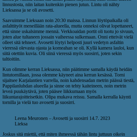
linnustosta, niin laitan kuitenkin pienen jutun. Lintu oli nähty
Lieksassa ja se oli avosetti.
Saavuimme Lieksaan noin 20:30 maissa. Linnun löytöpaikalla oli
asfalttityöt meneillään rata-alueella, mutta onneksi olivat lopettaneet,
että sinne uskalsimme mennä. Verkkoaidan portit oli tuotu jo sivuun,
joten alue tultaneen jossain vaiheessa sulkemaan. Onni etteivät vielä
olleet sitä tehneet. Avosetti löytyi helposti juuri vedetyn asfaltin
vieressä olevasta ojasta ja komeahan se oli. Kyllä kamera lauloi, kun
siitä otettiin kuvia. Oli siinä vieressä myös suosirri, joten sekin
taltioitiin.
Kun olimme kerran Lieksassa, niin päätimme samalla käydä heidän
lintutornillaan, jossa olemme käyneet aina kerran kesässä. Torni
sijaitsee Karjalantien varrella, noin kahdensadan metrin päässä tiestä,
Pappilanluhdan alueella ja sinne on tehty kaiteineen, noin metrin
leveä puukäytävä, joten pääsee liikkumaan myös
liikuntarajoitteisetkin. Olipa mukava reissu. Samalla kerralla käynti
tornilla ja vielä tuo avosetti ja suosirri.
Leena Meuronen – Avosetti ja suosirri 14.7. 2023
Lieksa
Joskus sitä miettii, että miten ihmeessä tähän lintu juttuun oikein