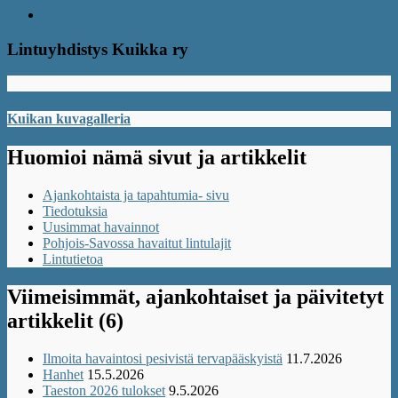
Share
Lintuyhdistys Kuikka ry
Kuikan kuvagalleria
Huomioi nämä sivut ja artikkelit
Ajankohtaista ja tapahtumia- sivu
Tiedotuksia
Uusimmat havainnot
Pohjois-Savossa havaitut lintulajit
Lintutietoa
Viimeisimmät, ajankohtaiset ja päivitetyt
artikkelit (6)
Ilmoita havaintosi pesivistä tervapääskyistä
11.7.2026
Hanhet
15.5.2026
Taeston 2026 tulokset
9.5.2026