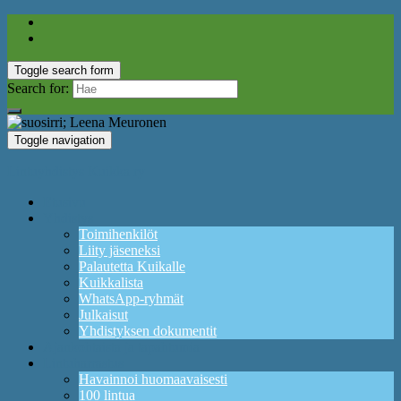
Toggle search form
Search for:
Toggle navigation
Lintuyhdistys Kuikka ry
Etusivu
Yhdistys
Toimihenkilöt
Liity jäseneksi
Palautetta Kuikalle
Kuikkalista
WhatsApp-ryhmät
Julkaisut
Yhdistyksen dokumentit
Ajankohtaista ja tapahtumia
Lintuharrastus
Havainnoi huomaavaisesti
100 lintua