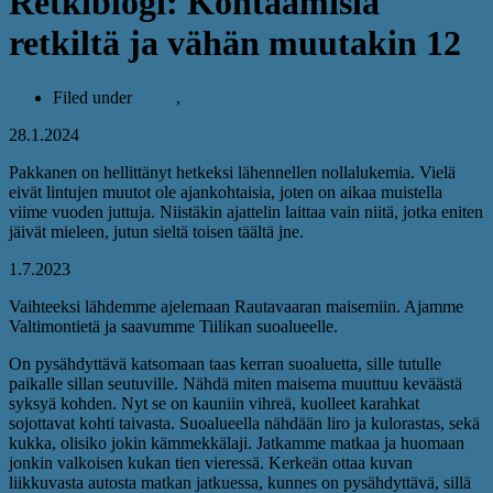
Retkiblogi: Kohtaamisia
retkiltä ja vähän muutakin 12
Filed under
blogit
,
retkiblogit
28.1.2024
Pakkanen on hellittänyt hetkeksi lähennellen nollalukemia. Vielä
eivät lintujen muutot ole ajankohtaisia, joten on aikaa muistella
viime vuoden juttuja. Niistäkin ajattelin laittaa vain niitä, jotka eniten
jäivät mieleen, jutun sieltä toisen täältä jne.
1.7.2023
Vaihteeksi lähdemme ajelemaan Rautavaaran maisemiin. Ajamme
Valtimontietä ja saavumme Tiilikan suoalueelle.
On pysähdyttävä katsomaan taas kerran suoaluetta, sille tutulle
paikalle sillan seutuville. Nähdä miten maisema muuttuu keväästä
syksyä kohden. Nyt se on kauniin vihreä, kuolleet karahkat
sojottavat kohti taivasta. Suoalueella nähdään liro ja kulorastas, sekä
kukka, olisiko jokin kämmekkälaji. Jatkamme matkaa ja huomaan
jonkin valkoisen kukan tien vieressä. Kerkeän ottaa kuvan
liikkuvasta autosta matkan jatkuessa, kunnes on pysähdyttävä, sillä