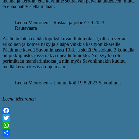
mennä ja kerroin, että kävimme seuraavan päivänä uudelleen, mutta
ei enää nähty siellä mitään.
Leena Meuronen – Rastaat ja jokin? 7.9.2023
Rautavaara
Ajattelin laittaa tähän lopuksi kuvan lintumökistä, oli sen verran
erikoinen ja komea näky ja siitäpä vinkkiä käsityönikkareille.
Päätimme käydä Savonlinnassa 19.8. ja siellä Puistokatu 3 kohdalla
on pikkupuisto, jossa näkyi upea lintumökki. No, syy kai oli
perimiltään mandariinisorsa ja niin myös Savonlinnakin kuuluu
meillä kerran kesässä ohjelmaan.
Leena Meuronen – Linnun koti 19.8.2023 Savonlinna
Leena Meuronen
Facebook
Twitter
WhatsApp