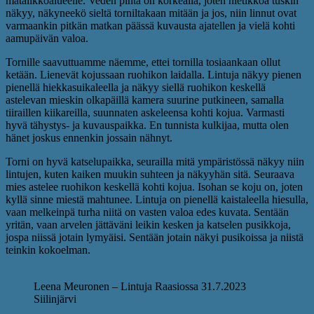
matalikkoalueelle. Veden pinta on korkealla, joten hietikkoa tuskin
näkyy, näkyneekö sieltä torniltakaan mitään ja jos, niin linnut ovat
varmaankin pitkän matkan päässä kuvausta ajatellen ja vielä kohti
aamupäivän valoa.
Tornille saavuttuamme näemme, ettei tornilla tosiaankaan ollut
ketään. Lienevät kojussaan ruohikon laidalla. Lintuja näkyy pienen
pienellä hiekkasuikaleella ja näkyy siellä ruohikon keskellä
astelevan mieskin olkapäillä kamera suurine putkineen, samalla
tiiraillen kiikareilla, suunnaten askeleensa kohti kojua. Varmasti
hyvä tähystys- ja kuvauspaikka. En tunnista kulkijaa, mutta olen
hänet joskus ennenkin jossain nähnyt.
Torni on hyvä katselupaikka, seurailla mitä ympäristössä näkyy niin
lintujen, kuten kaiken muukin suhteen ja näkyyhän sitä. Seuraava
mies astelee ruohikon keskellä kohti kojua. Isohan se koju on, joten
kyllä sinne miestä mahtunee. Lintuja on pienellä kaistaleella hiesulla,
vaan melkeinpä turha niitä on vasten valoa edes kuvata. Sentään
yritän, vaan arvelen jättäväni leikin kesken ja katselen pusikkoja,
jospa niissä jotain lymyäisi. Sentään jotain näkyi pusikoissa ja niistä
teinkin kokoelman.
Leena Meuronen – Lintuja Raasiossa 31.7.2023
Siilinjärvi