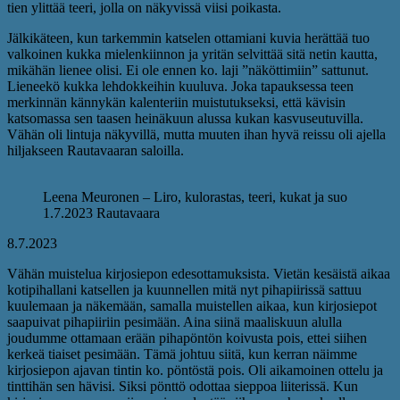
tien ylittää teeri, jolla on näkyvissä viisi poikasta.
Jälkikäteen, kun tarkemmin katselen ottamiani kuvia herättää tuo
valkoinen kukka mielenkiinnon ja yritän selvittää sitä netin kautta,
mikähän lienee olisi. Ei ole ennen ko. laji ”näköttimiin” sattunut.
Lieneekö kukka lehdokkeihin kuuluva. Joka tapauksessa teen
merkinnän kännykän kalenteriin muistutukseksi, että kävisin
katsomassa sen taasen heinäkuun alussa kukan kasvuseutuvilla.
Vähän oli lintuja näkyvillä, mutta muuten ihan hyvä reissu oli ajella
hiljakseen Rautavaaran saloilla.
Leena Meuronen – Liro, kulorastas, teeri, kukat ja suo
1.7.2023 Rautavaara
8.7.2023
Vähän muistelua kirjosiepon edesottamuksista. Vietän kesäistä aikaa
kotipihallani katsellen ja kuunnellen mitä nyt pihapiirissä sattuu
kuulemaan ja näkemään, samalla muistellen aikaa, kun kirjosiepot
saapuivat pihapiiriin pesimään. Aina siinä maaliskuun alulla
joudumme ottamaan erään pihapöntön koivusta pois, ettei siihen
kerkeä tiaiset pesimään. Tämä johtuu siitä, kun kerran näimme
kirjosiepon ajavan tintin ko. pöntöstä pois. Oli aikamoinen ottelu ja
tinttihän sen hävisi. Siksi pönttö odottaa sieppoa liiterissä. Kun