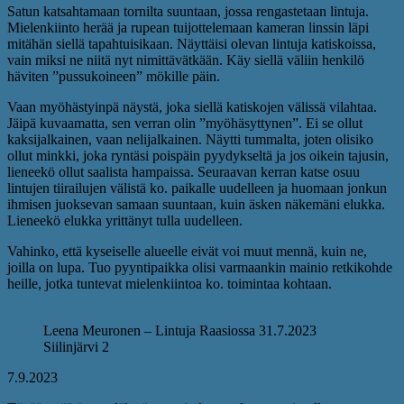
Satun katsahtamaan tornilta suuntaan, jossa rengastetaan lintuja.
Mielenkiinto herää ja rupean tuijottelemaan kameran linssin läpi
mitähän siellä tapahtuisikaan. Näyttäisi olevan lintuja katiskoissa,
vain miksi ne niitä nyt nimittävätkään. Käy siellä väliin henkilö
häviten ”pussukoineen” mökille päin.
Vaan myöhästyinpä näystä, joka siellä katiskojen välissä vilahtaa.
Jäipä kuvaamatta, sen verran olin ”myöhäsyttynen”. Ei se ollut
kaksijalkainen, vaan nelijalkainen. Näytti tummalta, joten olisiko
ollut minkki, joka ryntäsi poispäin pyydykseltä ja jos oikein tajusin,
lieneekö ollut saalista hampaissa. Seuraavan kerran katse osuu
lintujen tiirailujen välistä ko. paikalle uudelleen ja huomaan jonkun
ihmisen juoksevan samaan suuntaan, kuin äsken näkemäni elukka.
Lieneekö elukka yrittänyt tulla uudelleen.
Vahinko, että kyseiselle alueelle eivät voi muut mennä, kuin ne,
joilla on lupa. Tuo pyyntipaikka olisi varmaankin mainio retkikohde
heille, jotka tuntevat mielenkiintoa ko. toimintaa kohtaan.
Leena Meuronen – Lintuja Raasiossa 31.7.2023
Siilinjärvi 2
7.9.2023