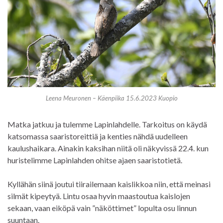
Leena Meuronen – Käenpiika 15.6.2023 Kuopio
Matka jatkuu ja tulemme Lapinlahdelle. Tarkoitus on käydä
katsomassa saaristoreittiä ja kenties nähdä uudelleen
kaulushaikara. Ainakin kaksihan niitä oli näkyvissä 22.4. kun
huristelimme Lapinlahden ohitse ajaen saaristotietä.
Kyllähän siinä joutui tiirailemaan kaislikkoa niin, että meinasi
silmät kipeytyä. Lintu osaa hyvin maastoutua kaislojen
sekaan, vaan eiköpä vain ”näköttimet” lopulta osu linnun
suuntaan.