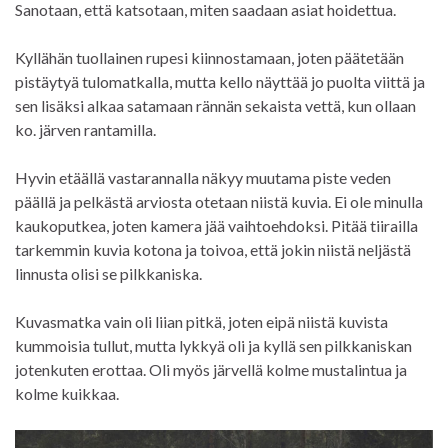
Sanotaan, että katsotaan, miten saadaan asiat hoidettua.
Kyllähän tuollainen rupesi kiinnostamaan, joten päätetään
pistäytyä tulomatkalla, mutta kello näyttää jo puolta viittä ja
sen lisäksi alkaa satamaan rännän sekaista vettä, kun ollaan
ko. järven rantamilla.
Hyvin etäällä vastarannalla näkyy muutama piste veden
päällä ja pelkästä arviosta otetaan niistä kuvia. Ei ole minulla
kaukoputkea, joten kamera jää vaihtoehdoksi. Pitää tiirailla
tarkemmin kuvia kotona ja toivoa, että jokin niistä neljästä
linnusta olisi se pilkkaniska.
Kuvasmatka vain oli liian pitkä, joten eipä niistä kuvista
kummoisia tullut, mutta lykkyä oli ja kyllä sen pilkkaniskan
jotenkuten erottaa. Oli myös järvellä kolme mustalintua ja
kolme kuikkaa.