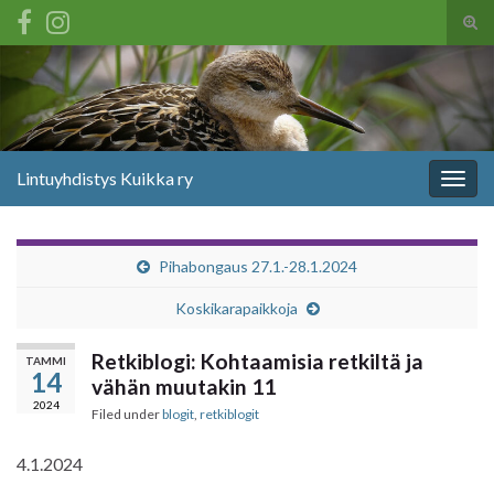
Tog
sear
Search for:
for
Lintuyhdistys Kuikka ry
Togg
navig
Pihabongaus 27.1.-28.1.2024
Koskikarapaikkoja
Retkiblogi: Kohtaamisia retkiltä ja
TAMMI
14
vähän muutakin 11
2024
Filed under
blogit
,
retkiblogit
4.1.2024