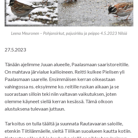
Leena Meuronen – Pohjansirkut, pajusirkku ja peippo 4.5.2023 Nilsiä
27.5.2023
Tänään ajelimme Juuan alueelle, Paalasmaan saaristoreitille.
On mahtava järvialue kallioineen. Reitti kulkee Pielisen yli
Paalasmaan saarelle. Ensimmäisen kerran oikeastaan
vahingossa ns. eksyimme ko. reitille ruskan aikaan ja se
suorastaan silloin teki niin valtavan vaikutuksen, joten
olemme käyneet siellä kerran kesässä. Tämä olkoon
alustuksena tulevaan juttuun.
Tarkoitus on tulla täältä ja suunnata Rautavaaran saloille,
etenkin Tiitilänmäelle, sieltä Tiilikan suoalueen kautta kotiin.