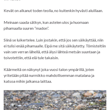
Kevät on alkanut toden teolla, no kuitenkin hyvästi aluillaan.
Meinaan saada sätkyn, kun astelen ulos ja huomaan
pihamaalla suuren ”madon”.
Siinä se luikertelee. Luin jostakin, että jos sen säikäyttää, niin
ei tulisi enää pihamaalle. Eipä me sitä säikäytetty. Tömisteltiin
vain sen verran lähellä, että älysi lähteä metsän suuntaan ja
toivotettiin, että elä tule takaisin.
Käärmeitä on näkynyt joka vuosi talon ympärillä, joten
yritetään pitää nurmikko mahdollisemman matalana ja
katsoa mihin jalkansa laittaa.