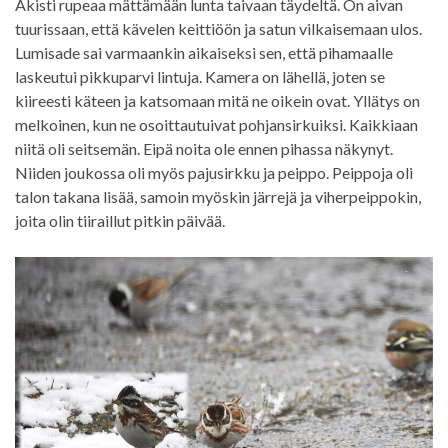
Äkisti rupeaa mättämään lunta taivaan täydeltä. On aivan
tuurissaan, että kävelen keittiöön ja satun vilkaisemaan ulos.
Lumisade sai varmaankin aikaiseksi sen, että pihamaalle
laskeutui pikkuparvi lintuja. Kamera on lähellä, joten se
kiireesti käteen ja katsomaan mitä ne oikein ovat. Yllätys on
melkoinen, kun ne osoittautuivat pohjansirkuiksi. Kaikkiaan
niitä oli seitsemän. Eipä noita ole ennen pihassa näkynyt.
Niiden joukossa oli myös pajusirkku ja peippo. Peippoja oli
talon takana lisää, samoin myöskin järrejä ja viherpeippokin,
joita olin tiiraillut pitkin päivää.