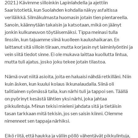
2021.) Kävimme silloinkin Lapinlahdella ja ajettiin
Saaristotietä, kun Suolahden kohdalla näkyy asfaltissa
veriläikkä. Silmäkulmasta huomasin jotain tien pientareella.
Sanoin, käännytään takaisin ja katsotaan, mikä on jäänyt
jonkin kulkuneuvon töytäisemäksi. Tippa meinasi tulla
linssiin, kun tajuamme siinä kuolleen kaulushaikaran. En
laittanut sitä silloin tiiraan, mutta korjasin nyt laiminlyöntini ja
vein siitä tiedot sinne. Ei ole mukava laittaa kuollutta lintua,
mutta tuli ajatus, josko joku tekee jotain tilastoa.
Nämä ovat niitä asioita, joita en haluaisi nähdä retkilläni. Niin
kuin äsken, kun kuului kolaus ikkunalaudalla. Siinä oli
talitiainen syömässä talia, kun närhi tuli ja tappoi sen. Täällä
on pyörinyt kesästä lähtien yksi närhi, joka jahtaa
pikkulintuja. Minun tekisi mieleni jahdata sitä ja tietäisin
tasan tarkkaan mitä tekisin, jos sen saisin kiinni. Olemme
nimenneet sen tappaja närhiksi.
Eikö riitä, että haukka ja väliin pöllö vähentävät pikkulintuja,