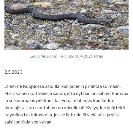
Leena Meuronen – Käärme 30.4.2023 Nilsiä
2.5.2023
Olemme Kuopiossa asioilla, kun puhelin pirahtaa soimaan.
Hartikainen soittelee ja sanoo, että nyt hän on nähnyt kummia
ja se kumma on pilkkaniska. Enpä ollut edes kuullut ko.
lintulajista, joten outohan tuo minulle oli. Kysyy, kerkeättekö
käymään Lastukoskella, jos se lintu siellä vielä olisi ja siitä
saisi jonkinlaisen kuvan.