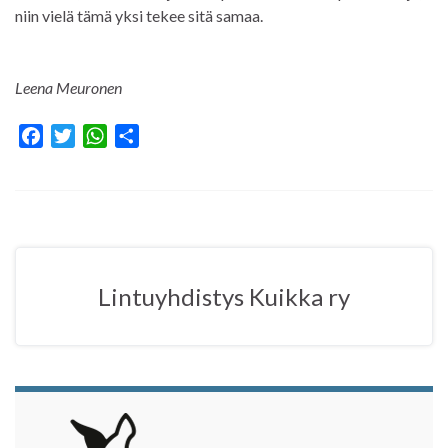
niin vielä tämä yksi tekee sitä samaa.
Leena Meuronen
F
T
W
S
a
w
h
h
c
i
a
a
e
t
t
r
b
t
s
e
o
e
A
o
r
p
Lintuyhdistys Kuikka ry
k
p