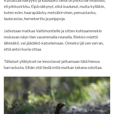
Katsastaa näkyykö ja kuuluuko siellä se pikku harvinaisuus,
eli pikkusirkku. Eipä näkynyt, eikä kuulunut, muita kylläkin,
kuten esim. haarapääsky, metsäkirvinen, pensastasku,
laulurastas, hernekerttu ja peippoja.
Jatketaan matkaa Valtimontielle ja sitten kohtaammekin
mukavan näyn tien vasemmalla reunalla. Riekko miettii
lähteäkö, vai jäädäkö katselemaan. Onneksi jäi sen verran,
että antoi kuvia ottaa.
Tällaiset yllätykset ne innostavat jatkamaan tätä hienoa
harrastusta. Eihän sitä tiedä mitä mutkan takana odottaa.