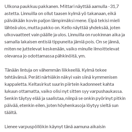
Ulkona paukkuu pakkanen. Mittari näyttää aamulla -31,7
astetta. Linnuilla on ollut taasen kylmä yö takanaan, eikä
päiväkään kovin paljon lämpimäksi mene. Eipä tekisi mieli
lähteä ulos, mutta pakko on. Kello näyttää yhdeksää, joten
ulkovaatteet vain päälle ja ulos. Linnuilla on ruokinnan aika ja
samalla lakaisen entisiä tippuneita jämiä pois. On se jännä,
miten ne juttelevat keskenään, vaiko minulle ilmoittelevat
olevansa jo odottamassa pähkinöitä, ym.
Tänään lintuja on vähemmän liikkeellä. Kylmä tekee
tehtävänsä. Peräti närhiäkin näkyi vain siinä kymmenisen
kappaletta. Keltasirkut suurin piirtein kadonneet kahta
lukuun ottamatta, vaiko olisi nyt sitten syy varpushaukassa.
Senkin täytyy elää ja saalistaa, niinpä se onkin pyörinyt pitkin
päivää, etenkin eilen, joten höyhenkasoja löytyy sieltä sun
täältä.
Lienee varpuspöllökin käynyt tänä aamuna aikaisin