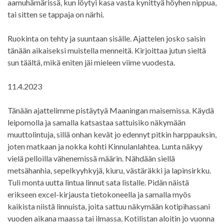
aamuhämärissä, kun löytyi kasa vasta kynittyä höyhen nippua,
tai sitten se tappaja on närhi.
Ruokinta on tehty ja suuntaan sisälle. Ajattelen josko saisin
tänään aikaiseksi muistella menneitä. Kirjoittaa jutun sieltä
sun täältä, mikä eniten jäi mieleen viime vuodesta.
11.4.2023
Tänään ajattelimme pistäytyä Maaningan maisemissa. Käydä
leipomolla ja samalla katsastaa sattuisiko näkymään
muuttolintuja, sillä onhan kevät jo edennyt pitkin harppauksin,
joten matkaan ja nokka kohti Kinnulanlahtea. Lunta näkyy
vielä pelloilla vähenemissä määrin. Nähdään siellä
metsähanhia, sepelkyyhkyjä, kiuru, västäräkki ja lapinsirkku.
Tuli monta uutta lintua linnut sata listalle. Pidän näistä
erikseen excel-kirjausta tietokoneella ja samalla myös
kaikista niistä linnuista, joita sattuu näkymään kotipihassani
vuoden aikana maassa tai ilmassa. Kotilistan aloitin jo vuonna