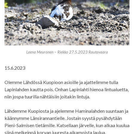
Leena Meuronen – Riekko 27.5.2023 Rautavaara
15.6.2023
Olemme Lähdössä Kuopioon asioille ja ajattelimme tulla
Lapinlahden kautta pois. Onhan Lapinlahti hienoa lintualuetta,
niin jospa tuurilla nähtäisiin joitakin lintuja.
Lähdemme Kuopiosta ja ajelemme Haminalahden suuntaan ja
käännymme Länsirannantielle. Jostain syystä pysähdytään
Pieni-Salmisen tietämille. Katsellaan järvelle, kun alkaa kuulua
siinä melkeinpä korvan juuresta aikamoista laulua.