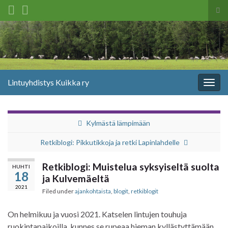
Tog
sea
Search for:
for
Lintuyhdistys Kuikka ry
Togg
navig
Kylmästä lämpimään
Retkiblogi: Pikkutikkoja ja retki Lapinlahdelle
Retkiblogi: Muistelua syksyiseltä suolta
HUHTI
18
ja Kulvemäeltä
2021
Filed under
ajankohtaista
,
blogit
,
retkiblogit
On helmikuu ja vuosi 2021. Katselen lintujen touhuja
ruokintapaikoilla, kunnes se rupeaa hieman kyllästyttämään,