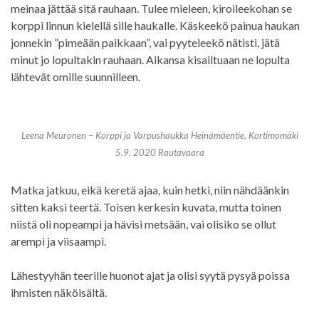
meinaa jättää sitä rauhaan. Tulee mieleen, kiroileekohan se
korppi linnun kielellä sille haukalle. Käskeekö painua haukan
jonnekin ”pimeään paikkaan”, vai pyyteleekö nätisti, jätä
minut jo lopultakin rauhaan. Aikansa kisailtuaan ne lopulta
lähtevät omille suunnilleen.
Leena Meuronen – Korppi ja Varpushaukka Heinämäentie, Kortimomäki
5.9. 2020 Rautavaara
Matka jatkuu, eikä keretä ajaa, kuin hetki, niin nähdäänkin
sitten kaksi teertä. Toisen kerkesin kuvata, mutta toinen
niistä oli nopeampi ja hävisi metsään, vai olisiko se ollut
arempi ja viisaampi.
Lähestyyhän teerille huonot ajat ja olisi syytä pysyä poissa
ihmisten näköisältä.