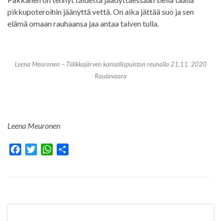
pikkupoteroihin jäänyttä vettä. On aika jättää suo ja sen
elämä omaan rauhaansa jaa antaa talven tulla.
Leena Meuronen – Tiilikkajärven kansallispuiston reunalla 21.11. 2020
Rautavaara
Leena Meuronen
F
T
W
S
a
w
h
h
c
i
a
a
e
t
t
r
b
t
s
e
o
e
A
o
r
p