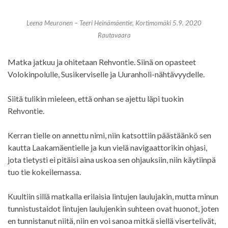
Leena Meuronen – Teeri Heinämäentie, Kortimomäki 5.9. 2020
Rautavaara
Matka jatkuu ja ohitetaan Rehvontie. Siinä on opasteet
Volokinpolulle, Susikerviselle ja Uuranholi-nähtävyydelle.
Siitä tulikin mieleen, että onhan se ajettu läpi tuokin
Rehvontie.
Kerran tielle on annettu nimi, niin katsottiin päästäänkö sen
kautta Laakamäentielle ja kun vielä navigaattorikin ohjasi,
jota tietysti ei pitäisi aina uskoa sen ohjauksiin, niin käytiinpä
tuo tie kokeilemassa.
Kuultiin sillä matkalla erilaisia lintujen laulujakin, mutta minun
tunnistustaidot lintujen laulujenkin suhteen ovat huonot, joten
en tunnistanut niitä, niin en voi sanoa mitkä siellä visertelivät,