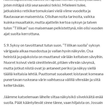
joten mitäpä sitä seuraavaksi tekisi. Mieleeni tulee,
jatkaisinko retkikertomuksiani vielä viime vuodelta ja
Rautavaaran maisemista. Olisihan noita tarinoita, vaikka
kuinka muualtakin, mutta ajattelin kertoa syksyn ja talven
tulon ”Tiilikan” suo maisemaan pelkistettynä, niin olisi vuoden
ajat suolta kerrottuna.
5.9. Syksy on tavoittanut tutun suon. ”Tiilikan suolla” syksyn
värigaala alkaa muodostua jo vallan hyvin näkyviin. Osa
heinistä ja pajukoista on muuttanut väriään keltaisen sävyihin.
Nuoret koivut vielä sinnittelevät, pitäen vihreän sävynsä,
mutta jotkut niistä ovat jo antaneet periksi ja näkyy siellä
täällä keltaisia lehtiä. Puuttomat suoalueet loistavat komeana
punertavan ruskeana värin vaihtuessa välillä vihreään ja siitä
kellertävään.
Jäämme katselemaan lähelle siltaa näkyisikö siivekkäitä enää
suolla. Päät kääntyilevät sinne tänne, vaan hiljaista on. Jossain