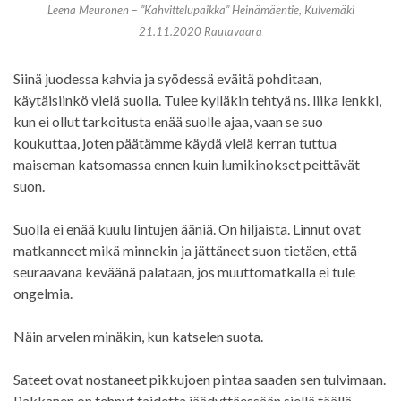
Leena Meuronen – ”Kahvittelupaikka” Heinämäentie, Kulvemäki
21.11.2020 Rautavaara
Siinä juodessa kahvia ja syödessä eväitä pohditaan,
käytäisiinkö vielä suolla. Tulee kylläkin tehtyä ns. liika lenkki,
kun ei ollut tarkoitusta enää suolle ajaa, vaan se suo
koukuttaa, joten päätämme käydä vielä kerran tuttua
maiseman katsomassa ennen kuin lumikinokset peittävät
suon.
Suolla ei enää kuulu lintujen ääniä. On hiljaista. Linnut ovat
matkanneet mikä minnekin ja jättäneet suon tietäen, että
seuraavana keväänä palataan, jos muuttomatkalla ei tule
ongelmia.
Näin arvelen minäkin, kun katselen suota.
Sateet ovat nostaneet pikkujoen pintaa saaden sen tulvimaan.
Pakkanen on tehnyt taidetta jäädyttäessään siellä täällä