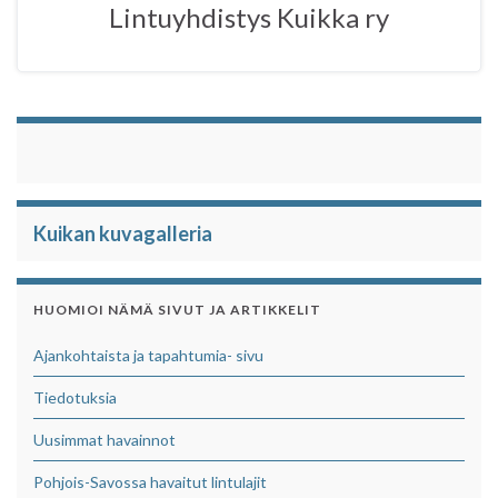
Lintuyhdistys Kuikka ry
k
p
Kuikan kuvagalleria
HUOMIOI NÄMÄ SIVUT JA ARTIKKELIT
Ajankohtaista ja tapahtumia- sivu
Tiedotuksia
Uusimmat havainnot
Pohjois-Savossa havaitut lintulajit