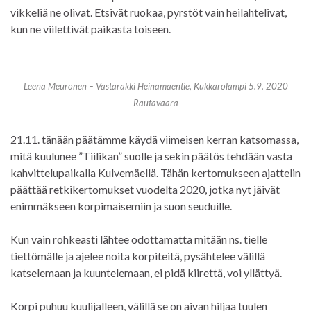
vikkeliä ne olivat. Etsivät ruokaa, pyrstöt vain heilahtelivat,
kun ne viilettivät paikasta toiseen.
Leena Meuronen – Västäräkki Heinämäentie, Kukkarolampi 5.9. 2020
Rautavaara
21.11. tänään päätämme käydä viimeisen kerran katsomassa,
mitä kuulunee ”Tiilikan” suolle ja sekin päätös tehdään vasta
kahvittelupaikalla Kulvemäellä. Tähän kertomukseen ajattelin
päättää retkikertomukset vuodelta 2020, jotka nyt jäivät
enimmäkseen korpimaisemiin ja suon seuduille.
Kun vain rohkeasti lähtee odottamatta mitään ns. tielle
tiettömälle ja ajelee noita korpiteitä, pysähtelee välillä
katselemaan ja kuuntelemaan, ei pidä kiirettä, voi yllättyä.
Korpi puhuu kuulijalleen, välillä se on aivan hiljaa tuulen