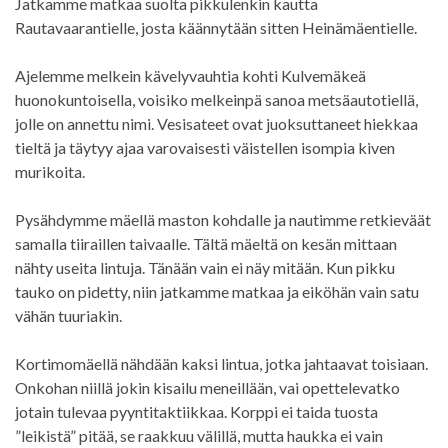
Jatkamme matkaa suolta pikkulenkin kautta
Rautavaarantielle, josta käännytään sitten Heinämäentielle.
Ajelemme melkein kävelyvauhtia kohti Kulvemäkeä
huonokuntoisella, voisiko melkeinpä sanoa metsäautotiellä,
jolle on annettu nimi. Vesisateet ovat juoksuttaneet hiekkaa
tieltä ja täytyy ajaa varovaisesti väistellen isompia kiven
murikoita.
Pysähdymme mäellä maston kohdalle ja nautimme retkieväät
samalla tiiraillen taivaalle. Tältä mäeltä on kesän mittaan
nähty useita lintuja. Tänään vain ei näy mitään. Kun pikku
tauko on pidetty, niin jatkamme matkaa ja eiköhän vain satu
vähän tuuriakin.
Kortimomäellä nähdään kaksi lintua, jotka jahtaavat toisiaan.
Onkohan niillä jokin kisailu meneillään, vai opettelevatko
jotain tulevaa pyyntitaktiikkaa. Korppi ei taida tuosta
”leikistä” pitää, se raakkuu välillä, mutta haukka ei vain