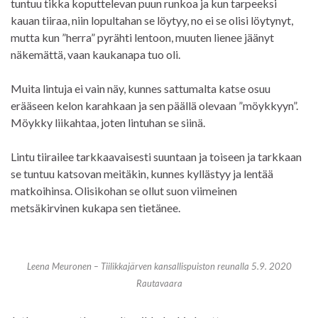
tuntuu tikka koputtelevan puun runkoa ja kun tarpeeksi
kauan tiiraa, niin lopultahan se löytyy, no ei se olisi löytynyt,
mutta kun ”herra” pyrähti lentoon, muuten lienee jäänyt
näkemättä, vaan kaukanapa tuo oli.
Muita lintuja ei vain näy, kunnes sattumalta katse osuu
erääseen kelon karahkaan ja sen päällä olevaan ”möykkyyn”.
Möykky liikahtaa, joten lintuhan se siinä.
Lintu tiirailee tarkkaavaisesti suuntaan ja toiseen ja tarkkaan
se tuntuu katsovan meitäkin, kunnes kyllästyy ja lentää
matkoihinsa. Olisikohan se ollut suon viimeinen
metsäkirvinen kukapa sen tietänee.
Leena Meuronen – Tiilikkajärven kansallispuiston reunalla 5.9. 2020
Rautavaara