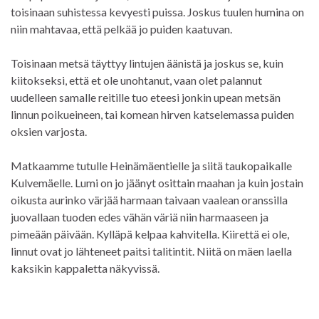
toisinaan suhistessa kevyesti puissa. Joskus tuulen humina on
niin mahtavaa, että pelkää jo puiden kaatuvan.
Toisinaan metsä täyttyy lintujen äänistä ja joskus se, kuin
kiitokseksi, että et ole unohtanut, vaan olet palannut
uudelleen samalle reitille tuo eteesi jonkin upean metsän
linnun poikueineen, tai komean hirven katselemassa puiden
oksien varjosta.
Matkaamme tutulle Heinämäentielle ja siitä taukopaikalle
Kulvemäelle. Lumi on jo jäänyt osittain maahan ja kuin jostain
oikusta aurinko värjää harmaan taivaan vaalean oranssilla
juovallaan tuoden edes vähän väriä niin harmaaseen ja
pimeään päivään. Kylläpä kelpaa kahvitella. Kiirettä ei ole,
linnut ovat jo lähteneet paitsi talitintit. Niitä on mäen laella
kaksikin kappaletta näkyvissä.