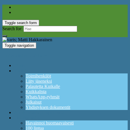
Toggle search form
Search for:
Toggle navigation
Lintuyhdistys Kuikka ry
Etusivu
Yhdistys
Toimihenkilöt
Liity jäseneksi
Palautetta Kuikalle
Kuikkalista
WhatsApp-ryhmät
Julkaisut
Yhdistyksen dokumentit
Ajankohtaista ja tapahtumia
Lintuharrastus
Havainnoi huomaavaisesti
100 lintua