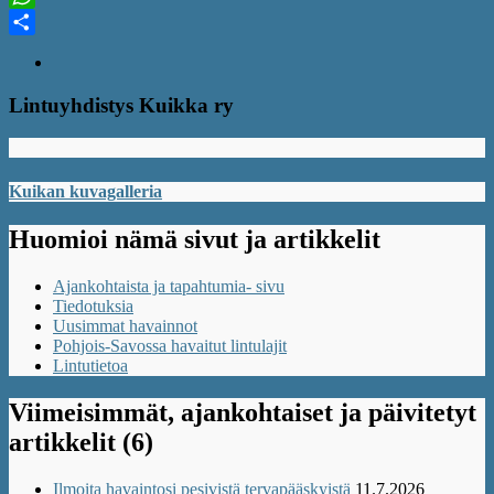
WhatsApp
Share
Lintuyhdistys Kuikka ry
Kuikan kuvagalleria
Huomioi nämä sivut ja artikkelit
Ajankohtaista ja tapahtumia- sivu
Tiedotuksia
Uusimmat havainnot
Pohjois-Savossa havaitut lintulajit
Lintutietoa
Viimeisimmät, ajankohtaiset ja päivitetyt
artikkelit (6)
Ilmoita havaintosi pesivistä tervapääskyistä
11.7.2026