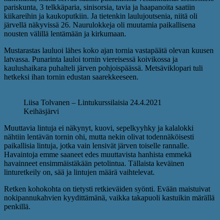
pariskunta, 3 telkkäparia, sinisorsia, tavia ja haapanoita saatiin
kiikareihin ja kaukoputkiin. Ja tietenkin laulujoutsenia, niitä oli
järvellä näkyvissä 26. Naurulokkeja oli muutamia paikallisena
nousten välillä lentämään ja kirkumaan.
Mustarastas lauluoi lähes koko ajan tornia vastapäätä olevan kuusen
latvassa. Punarinta lauloi tornin viereisessä koivikossa ja
kaulushaikara puhalteli järven pohjoispäässä. Metsäviklopari tuli
hetkeksi ihan tornin edustan saarekkeeseen.
Liisa Tolvanen – Lintukurssilaisia 24.4.2021
Keihäsjärvi
Muuttavia lintuja ei näkynyt, kuovi, sepelkyyhky ja kalalokki
nähtiin lentävän tornin ohi, mutta nekin olivat todennäköisesti
paikallisia lintuja, jotka vain lensivät järven toiselle rannalle.
Havaintoja emme saaneet edes muuttavista hanhista emmekä
havainneet ensimmäistäkään petolintua. Tällaista keväinen
linturetkeily on, sää ja lintujen määrä vaihtelevat.
Retken kohokohta on tietysti retkieväiden syönti. Evään maistuivat
nokipannukahvien kyydittämänä, vaikka takapuoli kastuikin märällä
penkillä.