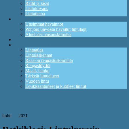
Rallit ja kisat
Lintukuvaus
Lintutietoa
Havainnot
Uusimmat havainnot
Pohjois-Savossa havaitut lintulajit
Alueharvinaisuuskomitea
Kuikan lintupaikat
Tutkimus ja suojelu
Lintuatlas
Lintulaskennat
Raasion rengastustoiminta
Rengaslöydöt
Maali- hanke
Tärkeät lintualueet
Vuoden lintu
Loukkaantuneet ja kuolleet linnut
Retkiblogi: Pikkutikkoja ja retki Lapinlahdelle
Auringonottoa lintupaikoilla
huhti
23
2021