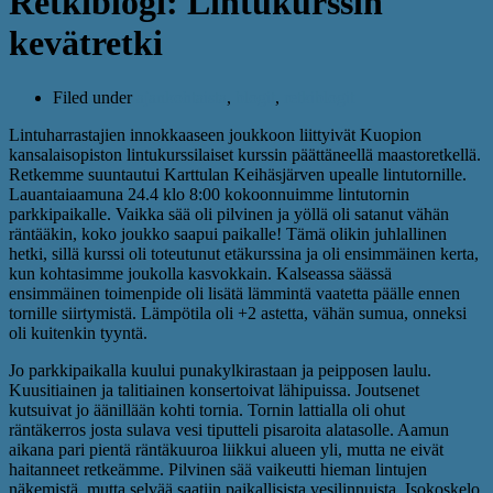
Retkiblogi: Lintukurssin
kevätretki
Filed under
ajankohtaista
,
blogit
,
retkiblogit
Lintuharrastajien innokkaaseen joukkoon liittyivät Kuopion
kansalaisopiston lintukurssilaiset kurssin päättäneellä maastoretkellä.
Retkemme suuntautui Karttulan Keihäsjärven upealle lintutornille.
Lauantaiaamuna 24.4 klo 8:00 kokoonnuimme lintutornin
parkkipaikalle. Vaikka sää oli pilvinen ja yöllä oli satanut vähän
räntääkin, koko joukko saapui paikalle! Tämä olikin juhlallinen
hetki, sillä kurssi oli toteutunut etäkurssina ja oli ensimmäinen kerta,
kun kohtasimme joukolla kasvokkain. Kalseassa säässä
ensimmäinen toimenpide oli lisätä lämmintä vaatetta päälle ennen
tornille siirtymistä. Lämpötila oli +2 astetta, vähän sumua, onneksi
oli kuitenkin tyyntä.
Jo parkkipaikalla kuului punakylkirastaan ja peipposen laulu.
Kuusitiainen ja talitiainen konsertoivat lähipuissa. Joutsenet
kutsuivat jo äänillään kohti tornia. Tornin lattialla oli ohut
räntäkerros josta sulava vesi tiputteli pisaroita alatasolle. Aamun
aikana pari pientä räntäkuuroa liikkui alueen yli, mutta ne eivät
haitanneet retkeämme. Pilvinen sää vaikeutti hieman lintujen
näkemistä, mutta selvää saatiin paikallisista vesilinnuista. Isokoskelo