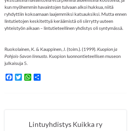
kun myöhemmin havaintojen tulvaan alkoi hukkua, niitä
ryhdyttiin kokoamaan laajemmiksi katsauksiksi. Mutta ennen
lintutietojen keskitettyä keräämistä oli siirrytty uuteen
yhteistyön aikaan – lintutieteellinen yhdistys oli syntymässä.
Ruokolainen, K. & Kauppinen, J. (toim.). (1999).
Kuopion ja
Pohjois-Savon linnusto
. Kuopion luonnontieteellisen museon
julkaisuja 5.
F
T
W
S
a
w
h
h
c
i
a
a
e
t
t
r
b
t
s
e
o
e
A
o
r
p
Lintuyhdistys Kuikka ry
k
p