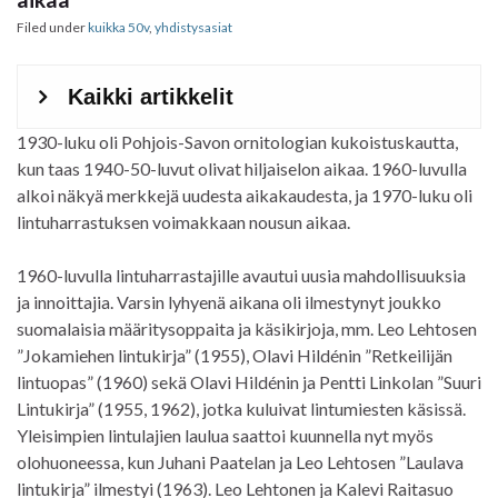
Filed under
kuikka 50v
,
yhdistysasiat
1930-luku oli Pohjois-Savon ornitologian kukoistuskautta,
kun taas 1940-50-luvut olivat hiljaiselon aikaa. 1960-luvulla
alkoi näkyä merkkejä uudesta aikakaudesta, ja 1970-luku oli
lintuharrastuksen voimakkaan nousun aikaa.
1960-luvulla lintuharrastajille avautui uusia mahdollisuuksia
ja innoittajia. Varsin lyhyenä aikana oli ilmestynyt joukko
suomalaisia määritysoppaita ja käsikirjoja, mm. Leo Lehtosen
”Jokamiehen lintukirja” (1955), Olavi Hildénin ”Retkeilijän
lintuopas” (1960) sekä Olavi Hildénin ja Pentti Linkolan ”Suuri
Lintukirja” (1955, 1962), jotka kuluivat lintumiesten käsissä.
Yleisimpien lintulajien laulua saattoi kuunnella nyt myös
olohuoneessa, kun Juhani Paatelan ja Leo Lehtosen ”Laulava
lintukirja” ilmestyi (1963). Leo Lehtonen ja Kalevi Raitasuo