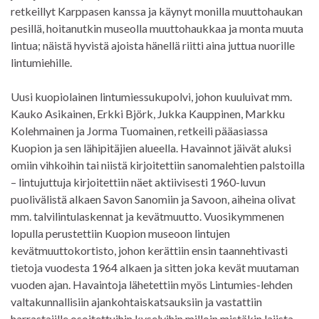
retkeillyt Karppasen kanssa ja käynyt monilla muuttohaukan
pesillä, hoitanutkin museolla muuttohaukkaa ja monta muuta
lintua; näistä hyvistä ajoista hänellä riitti aina juttua nuorille
lintumiehille.
Uusi kuopiolainen lintumiessukupolvi, johon kuuluivat mm.
Kauko Asikainen, Erkki Björk, Jukka Kauppinen, Markku
Kolehmainen ja Jorma Tuomainen, retkeili pääasiassa
Kuopion ja sen lähipitäjien alueella. Havainnot jäivät aluksi
omiin vihkoihin tai niistä kirjoitettiin sanomalehtien palstoilla
– lintujuttuja kirjoitettiin näet aktiivisesti 1960-luvun
puolivälistä alkaen Savon Sanomiin ja Savoon, aiheina olivat
mm. talvilintulaskennat ja kevätmuutto. Vuosikymmenen
lopulla perustettiin Kuopion museoon lintujen
kevätmuuttokortisto, johon kerättiin ensin taannehtivasti
tietoja vuodesta 1964 alkaen ja sitten joka kevät muutaman
vuoden ajan. Havaintoja lähetettiin myös Lintumies-lehden
valtakunnallisiin ajankohtaiskatsauksiin ja vastattiin
harrastajille osoitettuihin kyselyihin milloin mistäkin lajista.