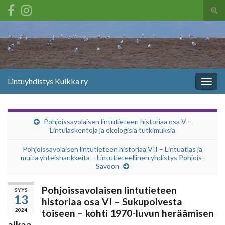
Tog
sear
Search for:
for
Lintuyhdistys Kuikka ry
Togg
navig
Pohjoissavolaisen lintutieteen historiaa osa V –
Lintulaskentoja ja ekologisia tutkimuksia
Pohjoissavolaisen lintutieteen historiaa VII – Lintuatlas ja
muita yhteishankkeita – Lintutieteellinen yhdistys Pohjois-
Savoon
Pohjoissavolaisen lintutieteen
SYYS
13
historiaa osa VI – Sukupolvesta
2024
toiseen – kohti 1970-luvun heräämisen
aikaa