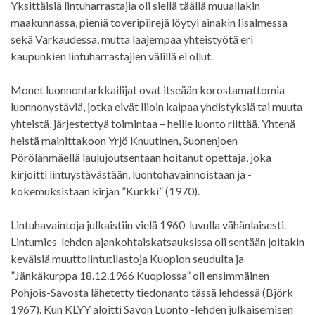
Yksittäisiä lintuharrastajia oli siellä täällä muuallakin
maakunnassa, pieniä toveripiirejä löytyi ainakin Iisalmessa
sekä Varkaudessa, mutta laajempaa yhteistyötä eri
kaupunkien lintuharrastajien välillä ei ollut.
Monet luonnontarkkailijat ovat itseään korostamattomia
luonnonystäviä, jotka eivät liioin kaipaa yhdistyksiä tai muuta
yhteistä, järjestettyä toimintaa – heille luonto riittää. Yhtenä
heistä mainittakoon Yrjö Knuutinen, Suonenjoen
Pörölänmäellä laulujoutsentaan hoitanut opettaja, joka
kirjoitti lintuystävästään, luontohavainnoistaan ja -
kokemuksistaan kirjan ”Kurkki” (1970).
Lintuhavaintoja julkaistiin vielä 1960-luvulla vähänlaisesti.
Lintumies-lehden ajankohtaiskatsauksissa oli sentään joitakin
keväisiä muuttolintutilastoja Kuopion seudulta ja
”Jänkäkurppa 18.12.1966 Kuopiossa” oli ensimmäinen
Pohjois-Savosta lähetetty tiedonanto tässä lehdessä (Björk
1967). Kun KLYY aloitti Savon Luonto -lehden julkaisemisen