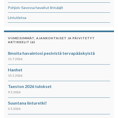
Pohjois-Savossa havaitut lintulajit
Lintutietoa
VIIMEISIMMÄT, AJANKOHTAISET JA PÄIVITETYT
ARTIKKELIT (6)
Ilmoita havaintosi pesivistä tervapääskyistä
11.7.2026
Hanhet
15.5.2026
Taeston 2026 tulokset
9.5.2026
Suuntana linturetki!
3.5.2026