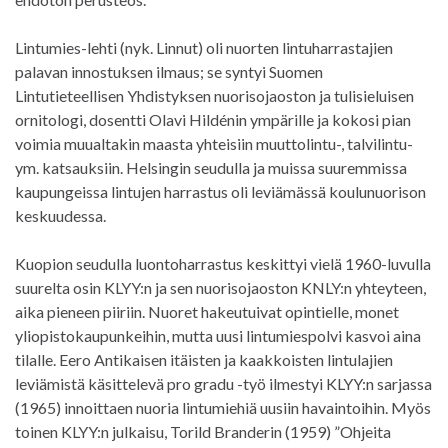
Lintumies-lehti (nyk. Linnut) oli nuorten lintuharrastajien
palavan innostuksen ilmaus; se syntyi Suomen
Lintutieteellisen Yhdistyksen nuorisojaoston ja tulisieluisen
ornitologi, dosentti Olavi Hildénin ympärille ja kokosi pian
voimia muualtakin maasta yhteisiin muuttolintu-, talvilintu-
ym. katsauksiin. Helsingin seudulla ja muissa suuremmissa
kaupungeissa lintujen harrastus oli leviämässä koulunuorison
keskuudessa.
Kuopion seudulla luontoharrastus keskittyi vielä 1960-luvulla
suurelta osin KLYY:n ja sen nuorisojaoston KNLY:n yhteyteen,
aika pieneen piiriin. Nuoret hakeutuivat opintielle, monet
yliopistokaupunkeihin, mutta uusi lintumiespolvi kasvoi aina
tilalle. Eero Antikaisen itäisten ja kaakkoisten lintulajien
leviämistä käsittelevä pro gradu -työ ilmestyi KLYY:n sarjassa
(1965) innoittaen nuoria lintumiehiä uusiin havaintoihin. Myös
toinen KLYY:n julkaisu, Torild Branderin (1959) ”Ohjeita