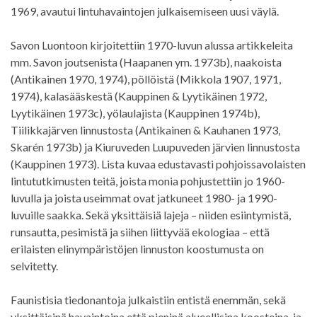
1969, avautui lintuhavaintojen julkaisemiseen uusi väylä.
Savon Luontoon kirjoitettiin 1970-luvun alussa artikkeleita
mm. Savon joutsenista (Haapanen ym. 1973b), naakoista
(Antikainen 1970, 1974), pöllöistä (Mikkola 1907, 1971,
1974), kalasääskestä (Kauppinen & Lyytikäinen 1972,
Lyytikäinen 1973c), yölaulajista (Kauppinen 1974b),
Tiilikkajärven linnustosta (Antikainen & Kauhanen 1973,
Skarén 1973b) ja Kiuruveden Luupuveden järvien linnustosta
(Kauppinen 1973). Lista kuvaa edustavasti pohjoissavolaisten
lintututkimusten teitä, joista monia pohjustettiin jo 1960-
luvulla ja joista useimmat ovat jatkuneet 1980- ja 1990-
luvuille saakka. Sekä yksittäisiä lajeja – niiden esiintymistä,
runsautta, pesimistä ja siihen liittyvää ekologiaa – että
erilaisten elinympäristöjen linnuston koostumusta on
selvitetty.
Faunistisia tiedonantoja julkaistiin entistä enemmän, sekä
yksittäisinä havaintoina että pieninä alueellisina koosteina, ja