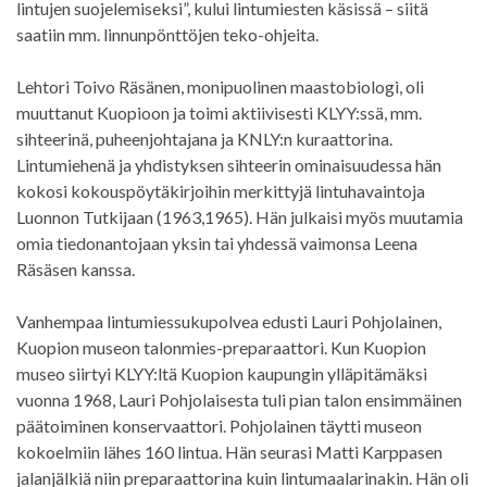
lintujen suojelemiseksi”, kului lintumiesten käsissä – siitä
saatiin mm. linnunpönttöjen teko-ohjeita.
Lehtori Toivo Räsänen, monipuolinen maastobiologi, oli
muuttanut Kuopioon ja toimi aktiivisesti KLYY:ssä, mm.
sihteerinä, puheenjohtajana ja KNLY:n kuraattorina.
Lintumiehenä ja yhdistyksen sihteerin ominaisuudessa hän
kokosi kokouspöytäkirjoihin merkittyjä lintuhavaintoja
Luonnon Tutkijaan (1963,1965). Hän julkaisi myös muutamia
omia tiedonantojaan yksin tai yhdessä vaimonsa Leena
Räsäsen kanssa.
Vanhempaa lintumiessukupolvea edusti Lauri Pohjolainen,
Kuopion museon talonmies-preparaattori. Kun Kuopion
museo siirtyi KLYY:ltä Kuopion kaupungin ylläpitämäksi
vuonna 1968, Lauri Pohjolaisesta tuli pian talon ensimmäinen
päätoiminen konservaattori. Pohjolainen täytti museon
kokoelmiin lähes 160 lintua. Hän seurasi Matti Karppasen
jalanjälkiä niin preparaattorina kuin lintumaalarinakin. Hän oli