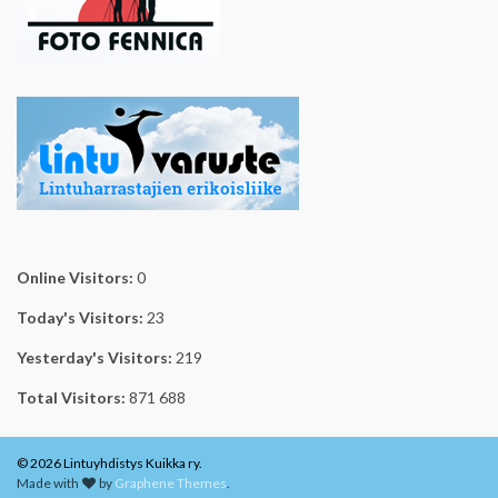
Online Visitors:
0
Today's Visitors:
23
Yesterday's Visitors:
219
Total Visitors:
871 688
© 2026 Lintuyhdistys Kuikka ry.
Made with
by
Graphene Themes
.