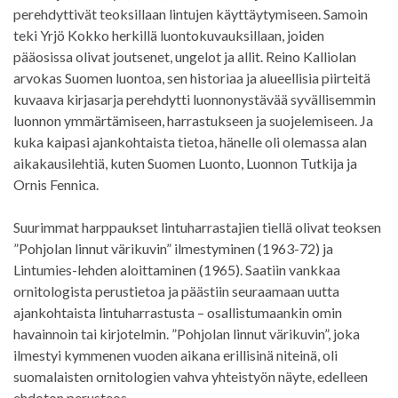
perehdyttivät teoksillaan lintujen käyttäytymiseen. Samoin
teki Yrjö Kokko herkillä luontokuvauksillaan, joiden
pääosissa olivat joutsenet, ungelot ja allit. Reino Kalliolan
arvokas Suomen luontoa, sen historiaa ja alueellisia piirteitä
kuvaava kirjasarja perehdytti luonnonystävää syvällisemmin
luonnon ymmärtämiseen, harrastukseen ja suojelemiseen. Ja
kuka kaipasi ajankohtaista tietoa, hänelle oli olemassa alan
aikakausilehtiä, kuten Suomen Luonto, Luonnon Tutkija ja
Ornis Fennica.
Suurimmat harppaukset lintuharrastajien tiellä olivat teoksen
”Pohjolan linnut värikuvin” ilmestyminen (1963-72) ja
Lintumies-lehden aloittaminen (1965). Saatiin vankkaa
ornitologista perustietoa ja päästiin seuraamaan uutta
ajankohtaista lintuharrastusta – osallistumaankin omin
havainnoin tai kirjotelmin. ”Pohjolan linnut värikuvin”, joka
ilmestyi kymmenen vuoden aikana erillisinä niteinä, oli
suomalaisten ornitologien vahva yhteistyön näyte, edelleen
ehdoton perusteos.