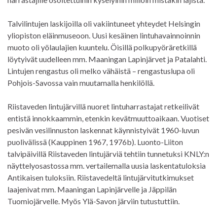
Talvilintujen laskijoilla oli vakiintuneet yhteydet Helsingin
yliopiston eläinmuseoon. Uusi kesäinen lintuhavainnoinnin
muoto oli yölaulajien kuuntelu. Öisillä polkupyöräretkillä
löytyivät uudelleen mm. Maaningan Lapinjärvet ja Patalahti.
Lintujen rengastus oli melko vähäistä – rengastuslupa oli
Pohjois-Savossa vain muutamalla henkilöllä.
Riistaveden lintujärvillä nuoret lintuharrastajat retkeilivät
entistä innokkaammin, etenkin kevätmuuttoaikaan. Vuotiset
pesivän vesilinnuston laskennat käynnistyivät 1960-luvun
puolivälissä (Kauppinen 1967, 1976b). Luonto-Liiton
talvipäivillä Riistaveden lintujärviä tehtiin tunnetuksi KNLY:n
näyttelyosastossa mm. vertailemalla uusia laskentatuloksia
Antikaisen tuloksiin. Riistavedeltä lintujärvitutkimukset
laajenivat mm. Maaningan Lapinjärvelle ja Jäppilän
Tuomiojärvelle. Myös Ylä-Savon järviin tutustuttiin.