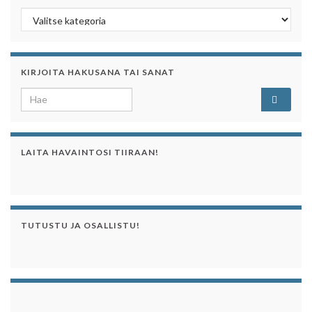
Kategoriaa klikkaamalla näet sen artikkelit
KIRJOITA HAKUSANA TAI SANAT
Search for:
LAITA HAVAINTOSI TIIRAAN!
TUTUSTU JA OSALLISTU!