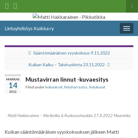
Tog
sea
Search for:
for
Lintuyhdistys Kuikka ry
Togg
navig
Sääntömääräinen syyskokous 9.11.2022
Kuikan Kaiku – Talviruokinta 23.11.2022
Mustavirran linnut -kuvaesitys
MARRAS
14
Filed under
kokoukset
,
lintuharrastus
,
lintukuvat
2022
Matti Hakkarainen – Merikotka & Ruskosuohaukka 27.8.2022 Maaninka
Kuikan sääntömääräisen syyskokouksen jälkeen Matti