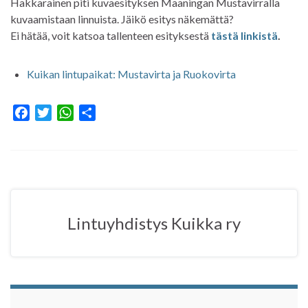
Hakkarainen piti kuvaesityksen Maaningan Mustavirralla
kuvaamistaan linnuista. Jäikö esitys näkemättä?
Ei hätää, voit katsoa tallenteen esityksestä
tästä linkistä
.
Kuikan lintupaikat: Mustavirta ja Ruokovirta
F
T
W
S
a
w
h
h
c
i
a
a
e
t
t
r
b
t
s
e
o
e
A
o
r
p
Lintuyhdistys Kuikka ry
k
p