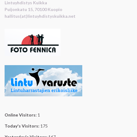
Lintuyhdistys Kuikka
Puijonkatu 15, 70100 Kuopio
hallitus(at)lintuyhdistyskuikka.net
Online Visitors:
1
Today's Visitors:
175
Yesterday's Visitors:
167