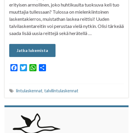
erityisen armollinen, joko huhtikuulta tuoksuva keli tuo
muuttajia tullessaan? Tulossa on mielenkiintoinen
laskentakierros, muistathan laskea reittisi! Uuden
talvilaskentareitin voi perustaa vielä nytkin. Olisi tärkeää
saada lisää uusia reittejä sekä herätellä …
Jatka lukemista
F
T
W
S
a
w
h
h
c
i
a
a
e
t
t
r
lintulaskennat
,
talvilintulaskennat
b
t
s
e
o
e
A
o
r
p
k
p