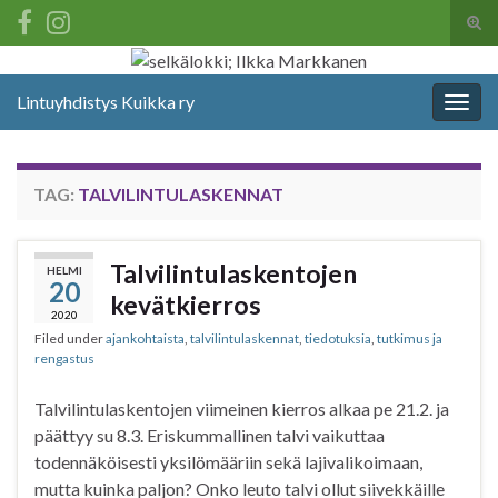
Tog
sear
Search for:
for
Lintuyhdistys Kuikka ry
Togg
navig
TAG:
TALVILINTULASKENNAT
Talvilintulaskentojen
HELMI
20
kevätkierros
2020
Filed under
ajankohtaista
,
talvilintulaskennat
,
tiedotuksia
,
tutkimus ja
rengastus
Talvilintulaskentojen viimeinen kierros alkaa pe 21.2. ja
päättyy su 8.3. Eriskummallinen talvi vaikuttaa
todennäköisesti yksilömääriin sekä lajivalikoimaan,
mutta kuinka paljon? Onko leuto talvi ollut siivekkäille