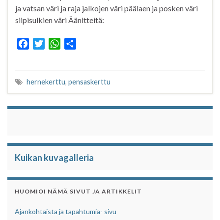
ja vatsan väri ja raja jalkojen väri päälaen ja posken väri
siipisulkien väri Äänitteitä:
F
T
W
S
a
w
h
h
c
i
a
a
e
t
t
r
hernekerttu
,
pensaskerttu
b
t
s
e
o
e
A
o
r
p
k
p
Kuikan kuvagalleria
HUOMIOI NÄMÄ SIVUT JA ARTIKKELIT
Ajankohtaista ja tapahtumia- sivu