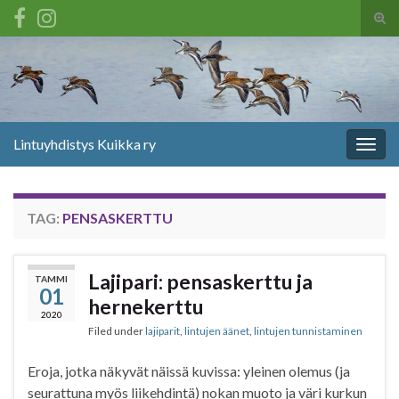
Tog
sear
Search for:
for
Lintuyhdistys Kuikka ry
Togg
navig
TAG:
PENSASKERTTU
Lajipari: pensaskerttu ja
TAMMI
01
hernekerttu
2020
Filed under
lajiparit
,
lintujen äänet
,
lintujen tunnistaminen
Eroja, jotka näkyvät näissä kuvissa: yleinen olemus (ja
seurattuna myös liikehdintä) nokan muoto ja väri kurkun