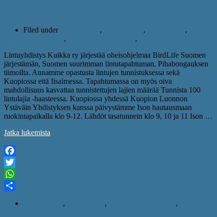
29.1.2022
Filed under
100 lintulajia
,
ajankohtaista
,
havainnointi
,
lintuharrastus
,
lintujen tunnistaminen
,
pihabongaus
Lintuyhdistys Kuikka ry järjestää oheisohjelmaa BirdLife Suomen
järjestämän, Suomen suurimman lintutapahtuman, Pihabongauksen
tiimoilta. Annamme opastusta lintujen tunnistuksessa sekä
Kuopiossa että Iisalmessa. Tapahtumassa on myös oiva
mahdollisuus kasvattaa tunnistettujen lajien määrää Tunnista 100
lintulajia -haasteessa. Kuopiossa yhdessä Kuopion Luonnon
Ystäväin Yhdistyksen kanssa päivystämme Ison hautausmaan
ruokintapaikalla klo 9-12. Lähdöt tasatunnein klo 9, 10 ja 11 Ison …
Jatka lukemista
Facebook
Twitter
WhatsApp
Share
100 lintulajia
,
havainnointi
,
lintujen tunnistaminen
,
pihabongaus