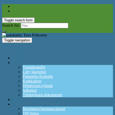
Toggle search form
Search for:
Toggle navigation
Lintuyhdistys Kuikka ry
Etusivu
Yhdistys
Toimihenkilöt
Liity jäseneksi
Palautetta Kuikalle
Kuikkalista
WhatsApp-ryhmät
Julkaisut
Yhdistyksen dokumentit
Ajankohtaista ja tapahtumia
Lintuharrastus
Havainnoi huomaavaisesti
100 lintua