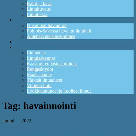
Rallit ja kisat
Lintukuvaus
Lintutietoa
Havainnot
Uusimmat havainnot
Pohjois-Savossa havaitut lintulajit
Alueharvinaisuuskomitea
Kuikan lintupaikat
Tutkimus ja suojelu
Lintuatlas
Lintulaskennat
Raasion rengastustoiminta
Rengaslöydöt
Maali- hanke
Tärkeät lintualueet
Vuoden lintu
Loukkaantuneet ja kuolleet linnut
Tag:
havainnointi
tammi
22
2022
Pihabongauksen oheistapahtumat