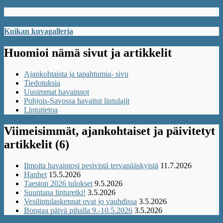
Kuikan kuvagalleria
Huomioi nämä sivut ja artikkelit
Ajankohtaista ja tapahtumia- sivu
Tiedotuksia
Uusimmat havainnot
Pohjois-Savossa havaitut lintulajit
Lintutietoa
Viimeisimmät, ajankohtaiset ja päivitetyt
artikkelit (6)
Ilmoita havaintosi pesivistä tervapääskyistä
11.7.2026
Hanhet
15.5.2026
Taeston 2026 tulokset
9.5.2026
Suuntana linturetki!
3.5.2026
Vesilintulaskennat ovat jo vauhdissa
3.5.2026
Bongaa päivä pihalla 9.-10.5.2026
3.5.2026