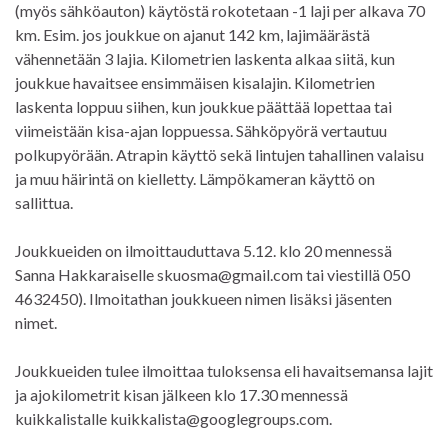
(myös sähköauton) käytöstä rokotetaan -1 laji per alkava 70
km. Esim. jos joukkue on ajanut 142 km, lajimäärästä
vähennetään 3 lajia. Kilometrien laskenta alkaa siitä, kun
joukkue havaitsee ensimmäisen kisalajin. Kilometrien
laskenta loppuu siihen, kun joukkue päättää lopettaa tai
viimeistään kisa-ajan loppuessa. Sähköpyörä vertautuu
polkupyörään. Atrapin käyttö sekä lintujen tahallinen valaisu
ja muu häirintä on kielletty. Lämpökameran käyttö on
sallittua.
Joukkueiden on ilmoittauduttava 5.12. klo 20 mennessä
Sanna Hakkaraiselle skuosma@gmail.com tai viestillä 050
4632450). Ilmoitathan joukkueen nimen lisäksi jäsenten
nimet.
Joukkueiden tulee ilmoittaa tuloksensa eli havaitsemansa lajit
ja ajokilometrit kisan jälkeen klo 17.30 mennessä
kuikkalistalle kuikkalista@googlegroups.com.