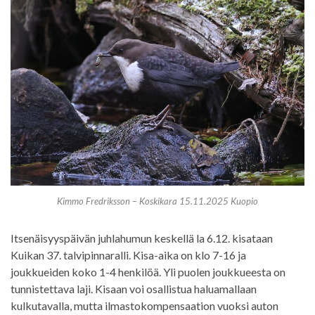
Kimmo Fredriksson – Koskikara 15.11.2025 Kuopio
Itsenäisyyspäivän juhlahumun keskellä la 6.12. kisataan
Kuikan 37. talvipinnaralli. Kisa-aika on klo 7-16 ja
joukkueiden koko 1-4 henkilöä. Yli puolen joukkueesta on
tunnistettava laji. Kisaan voi osallistua haluamallaan
kulkutavalla, mutta ilmastokompensaation vuoksi auton