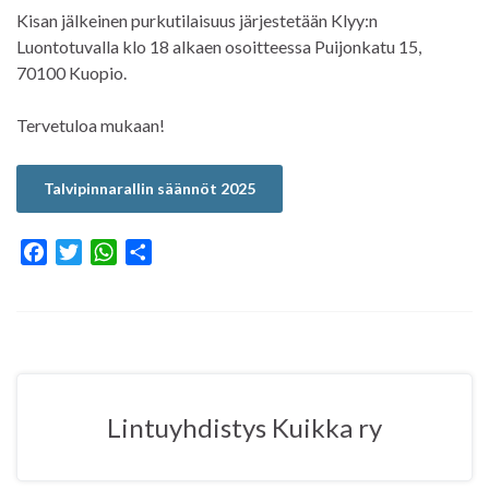
Kisan jälkeinen purkutilaisuus järjestetään Klyy:n
Luontotuvalla klo 18 alkaen osoitteessa Puijonkatu 15,
70100 Kuopio.
Tervetuloa mukaan!
Talvipinnarallin säännöt 2025
F
T
W
S
a
w
h
h
c
i
a
a
e
t
t
r
b
t
s
e
o
e
A
o
r
p
Lintuyhdistys Kuikka ry
k
p