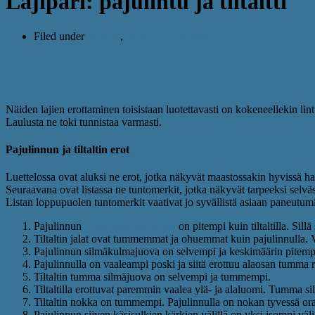
Lajipari: pajulintu ja tiltaltti
Filed under
lajiparit
,
lintujen tunnistaminen
Näiden lajien erottaminen toisistaan luotettavasti on kokeneellekin lint
Laulusta ne toki tunnistaa varmasti.
Pajulinnun ja tiltaltin erot
Luettelossa ovat aluksi ne erot, jotka näkyvät maastossakin hyvissä hav
Seuraavana ovat listassa ne tuntomerkit, jotka näkyvät tarpeeksi selväs
Listan loppupuolen tuntomerkit vaativat jo syvällistä asiaan paneutumis
Pajulinnun
käsisiiven ulottuma
on pitempi kuin tiltaltilla. Sill
Tiltaltin jalat ovat tummemmat ja ohuemmat kuin pajulinnulla. V
Pajulinnun silmäkulmajuova on selvempi ja keskimäärin pitempi 
Pajulinnulla on vaaleampi poski ja siitä erottuu alaosan tumma r
Tiltaltin tumma silmäjuova on selvempi ja tummempi.
Tiltaltilla erottuvat paremmin vaalea ylä- ja alaluomi. Tumma 
Tiltaltin nokka on tummempi. Pajulinnulla on nokan tyvessä ora
Pajulinnun siiven käsisulkien kärkien välillä on yksi isompi väli 