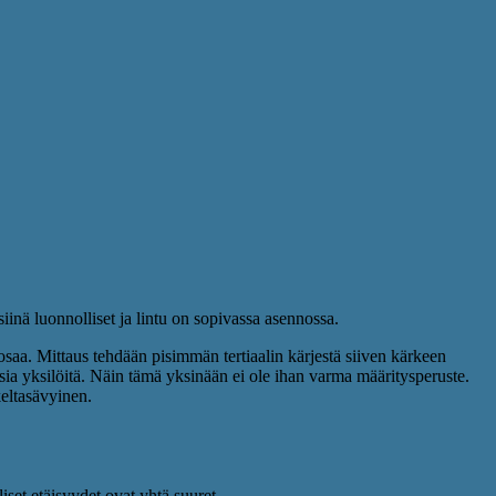
iinä luonnolliset ja lintu on sopivassa asennossa.
2/3 osaa. Mittaus tehdään pisimmän tertiaalin kärjestä siiven kärkeen
ia yksilöitä. Näin tämä yksinään ei ole ihan varma määritysperuste.
eltasävyinen.
iset etäisyydet ovat yhtä suuret.