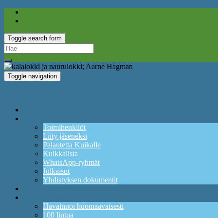
Toggle search form
Search
for:
Toggle navigation
Lintuyhdistys Kuikka ry
Etusivu
Yhdistys
Toimihenkilöt
Liity jäseneksi
Palautetta Kuikalle
Kuikkalista
WhatsApp-ryhmät
Julkaisut
Yhdistyksen dokumentit
Ajankohtaista ja tapahtumia
Lintuharrastus
Havainnoi huomaavaisesti
100 lintua