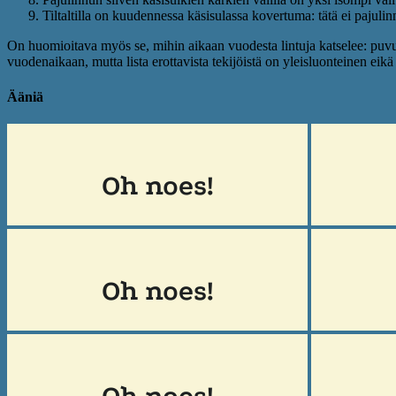
Tiltaltilla on kuudennessa käsisulassa kovertuma: tätä ei pajulinn
On huomioitava myös se, mihin aikaan vuodesta lintuja katselee: puvun k
vuodenaikaan, mutta lista erottavista tekijöistä on yleisluonteinen eik
Ääniä