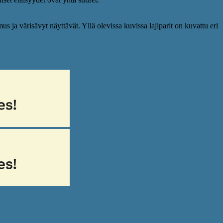
 ja värisävyt näyttävät. Yllä olevissa kuvissa lajiparit on kuvattu eri