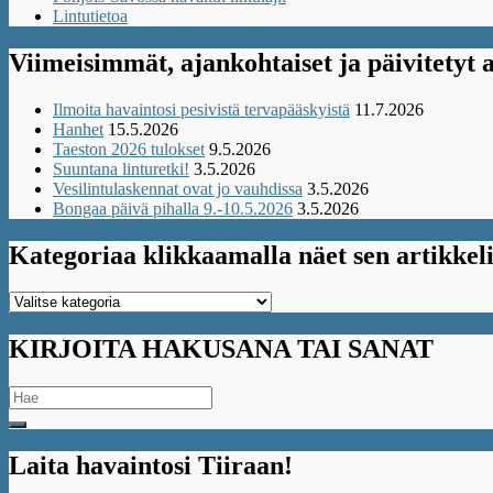
Lintutietoa
Viimeisimmät, ajankohtaiset ja päivitetyt a
Ilmoita havaintosi pesivistä tervapääskyistä
11.7.2026
Hanhet
15.5.2026
Taeston 2026 tulokset
9.5.2026
Suuntana linturetki!
3.5.2026
Vesilintulaskennat ovat jo vauhdissa
3.5.2026
Bongaa päivä pihalla 9.-10.5.2026
3.5.2026
Kategoriaa klikkaamalla näet sen artikkeli
Kategoriaa
klikkaamalla
näet
KIRJOITA HAKUSANA TAI SANAT
sen
artikkelit
Search
for:
Laita havaintosi Tiiraan!