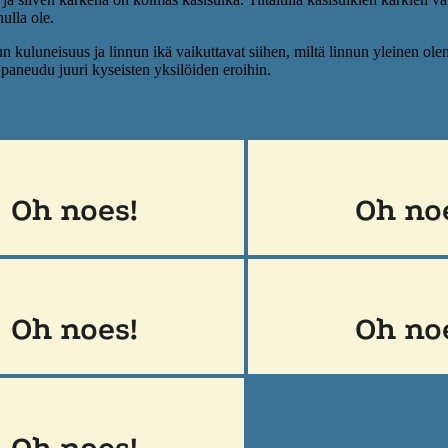
ulla ole.
uluneisuus ja linnun ikä vaikuttavat siihen, miltä linnun yleinen olemus
ä paneudu juuri kyseisten yksilöiden eroihin.