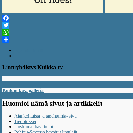
Facebook
Twitter
WhatsApp
Share
pajulintu
,
tiltaltti
Lintuyhdistys Kuikka ry
Kuikan kuvagalleria
Huomioi nämä sivut ja artikkelit
Ajankohtaista ja tapahtumia- sivu
Tiedotuksia
Uusimmat havainnot
Pohjois-Savossa havaitut lintulajit