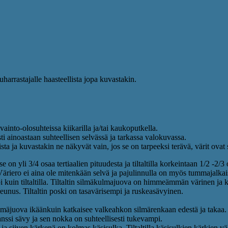
uharrastajalle haasteellista jopa kuvastakin.
ainto-olosuhteissa kiikarilla ja/tai kaukoputkella.
ti ainoastaan suhteellisen selvässä ja tarkassa valokuvassa.
ta ja kuvastakin ne näkyvät vain, jos se on tarpeeksi terävä, värit ovat s
ä se on yli 3/4 osaa tertiaalien pituudesta ja tiltaltilla korkeintaan 1/2 -
äriero ei aina ole mitenkään selvä ja pajulinnulla on myös tummajalkais
kuin tiltaltilla. Tiltaltin silmäkulmajuova on himmeämmän värinen ja k
eunus. Tiltaltin poski on tasavärisempi ja ruskeasävyinen.
silmäjuova ikäänkuin katkaisee valkeahkon silmärenkaan edestä ja takaa.
nssi sävy ja sen nokka on suhteellisesti tukevampi.
ja siiven kärkenä on kolmas käsisulka. Tiltaltilla käsisulkien kärkien väl