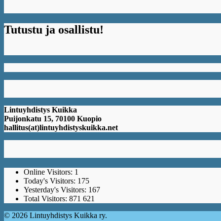
Tutustu ja osallistu!
Lintuyhdistys Kuikka
Puijonkatu 15, 70100 Kuopio
hallitus(at)lintuyhdistyskuikka.net
Online Visitors:
1
Today's Visitors:
175
Yesterday's Visitors:
167
Total Visitors:
871 621
© 2026 Lintuyhdistys Kuikka ry.