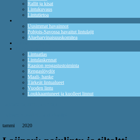
Rallit ja kisat
Lintukuvaus
Lintutietoa
Havainnot
Uusimmat havainnot
Pohjois-Savossa havaitut lintulajit
Alueharvinaisuuskomitea
Kuikan lintupaikat
Tutkimus ja suojelu
Lintuatlas
Lintulaskennat
Raasion rengastustoiminta
Rengaslöydöt
Maali- hanke
Tärkeät lintualueet
Vuoden lintu
Loukkaantuneet ja kuolleet linnut
Lajipari: pajulintu ja sirittäjä
Lajipari: mustalintu ja pilkkasiipi
tammi
01
2020