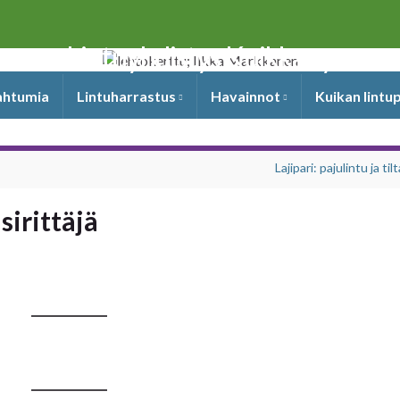
Lintuyhdistys Kuikka ry
pahtumia
Lintuharrastus
Havainnot
Kuikan lintu
Lajipari: pajulintu ja tilt
 sirittäjä