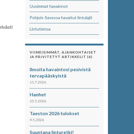
Uusimmat havainnot
Pohjois-Savossa havaitut lintulajit
elvästi
Lintutietoa
VIIMEISIMMÄT, AJANKOHTAISET
JA PÄIVITETYT ARTIKKELIT (6)
Ilmoita havaintosi pesivistä
tervapääskyistä
11.7.2026
Hanhet
15.5.2026
Taeston 2026 tulokset
9.5.2026
Suuntana linturetki!