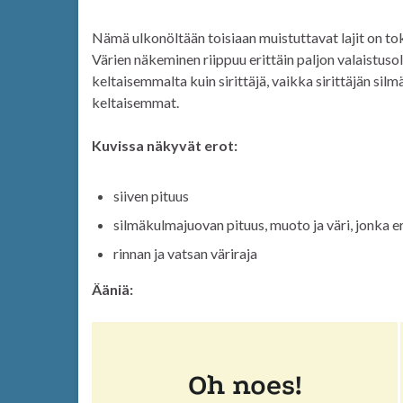
Nämä ulkonöltään toisiaan muistuttavat lajit on tok
Värien näkeminen riippuu erittäin paljon valaistusol
keltaisemmalta kuin sirittäjä, vaikka sirittäjän sil
keltaisemmat.
Kuvissa näkyvät erot:
siiven pituus
silmäkulmajuovan pituus, muoto ja väri, jonka er
rinnan ja vatsan väriraja
Ääniä: