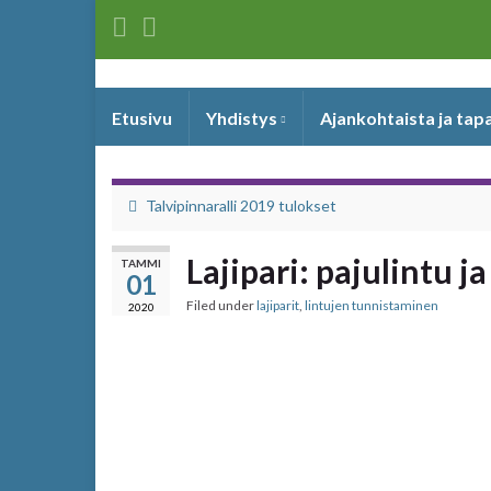
Etusivu
Yhdistys
Ajankohtaista ja ta
Talvipinnaralli 2019 tulokset
Lajipari: pajulintu ja
TAMMI
01
Filed under
lajiparit
,
lintujen tunnistaminen
2020