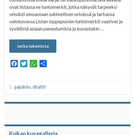
ovat listassa ne tuntomerkit, jotka näkyvät tarpeeksi
selvästi ainoastaan suhteellisen selvässä ja tarkassa
valokuvassa.Listan loppupuolen tuntomerkit vaativat jo
syvällistä asiaan paneutumista ja kuvastakin …
Jatka lukemista
F
T
W
S
a
w
h
h
c
i
a
a
e
t
t
r
pajulintu
,
tiltaltti
b
t
s
e
o
e
A
o
r
p
k
p
Kuikan kuvagalleria