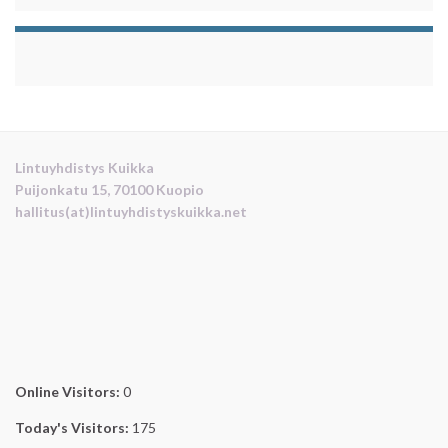
Lintuyhdistys Kuikka
Puijonkatu 15, 70100 Kuopio
hallitus(at)lintuyhdistyskuikka.net
Online Visitors:
0
Today's Visitors:
175