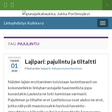
Tog
sea
Search for:
for
Lintuyhdistys Kuikka ry
Togg
navig
TAG:
PAJULINTU
Lajipari: pajulintu ja tiltaltti
TAMMI
01
Filed under
lajiparit
,
lintujen tunnistaminen
2020
Näiden lajien erottaminen toisistaan luotettavasti on
kokeneellekin lintuharrastajalle haasteellista jopa
kuvastakin.Laulusta ne toki tunnistaa varmasti.
Pajulinnun ja tiltaltin erot Luettelossa ovat aluksi ne erot,
jotka näkyvät maastossakin hyvissä havainto-
olosuhteissa kiikarilla ja/tai kaukoputkella.Seuraavana