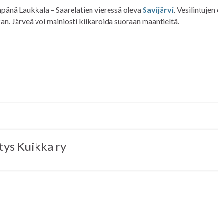
mpänä Laukkala – Saarelatien vieressä oleva
Savijärvi
. Vesilintujen
an. Järveä voi mainiosti kiikaroida suoraan maantieltä.
tys Kuikka ry