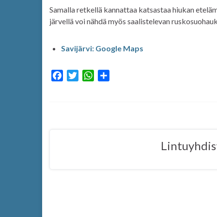
Samalla retkellä kannattaa katsastaa hiukan etelä
järvellä voi nähdä myös saalistelevan ruskosuohauk
Savijärvi: Google Maps
F
T
W
S
a
w
h
h
c
i
a
a
e
t
t
r
b
t
s
e
o
e
A
Lintuyhdis
o
r
p
k
p