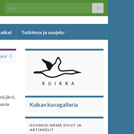
Search for:
paikat
Tutkimus ja suojelu
ärvi
ä järvi,
navia.
Kuikan kuvagalleria
HUOMIOI NÄMÄ SIVUT JA
ARTIKKELIT