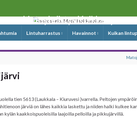
Lintuyhdistys Kuikka ry
pahtumia
Lintuharrastus
Havainnot
Kuikan lintu
Matoj
järvi
olella tien 5613 (Laukkala – Kiuruvesi )varrella. Peltojen ympäröim
ähitienoon järviä on lähes kaikkia laskettu ja niiden halki kulkee ka
kylän kaakkoispuoleisilla laajoilla pelloilla ja pikkujärvillä.