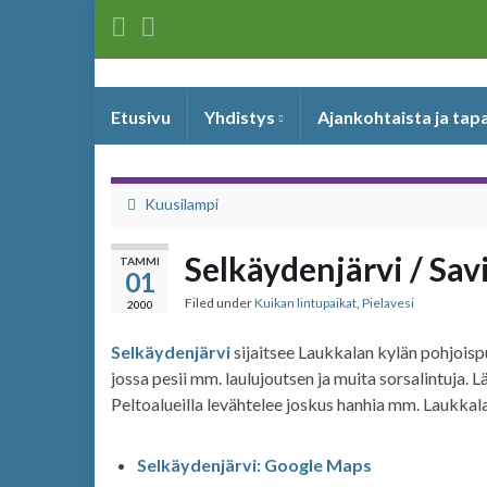
Etusivu
Yhdistys
Ajankohtaista ja ta
Kuusilampi
Selkäydenjärvi / Savi
TAMMI
01
Filed under
Kuikan lintupaikat
,
Pielavesi
2000
Selkäydenjärvi
sijaitsee Laukkalan kylän pohjoispu
jossa pesii mm. laulujoutsen ja muita sorsalintuja. L
Peltoalueilla levähtelee joskus hanhia mm. Laukkalan 
Selkäydenjärvi: Google Maps