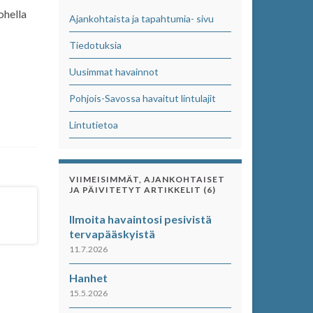
 ohella
Ajankohtaista ja tapahtumia- sivu
Tiedotuksia
Uusimmat havainnot
Pohjois-Savossa havaitut lintulajit
Lintutietoa
VIIMEISIMMÄT, AJANKOHTAISET
JA PÄIVITETYT ARTIKKELIT (6)
Ilmoita havaintosi pesivistä
tervapääskyistä
11.7.2026
Hanhet
15.5.2026