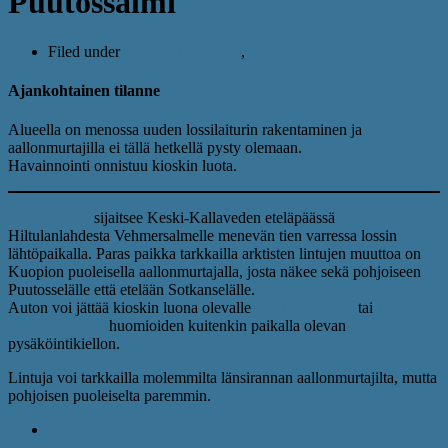
Puutossalmi
Filed under
Kuikan lintupaikat
,
Kuopio
Ajankohtainen tilanne
Alueella on menossa uuden lossilaiturin rakentaminen ja
aallonmurtajilla ei tällä hetkellä pysty olemaan.
Havainnointi onnistuu kioskin luota.
Puutossalmi
sijaitsee Keski-Kallaveden eteläpäässä
Hiltulanlahdesta Vehmersalmelle menevän tien varressa lossin
lähtöpaikalla. Paras paikka tarkkailla arktisten lintujen muuttoa on
Kuopion puoleisella aallonmurtajalla, josta näkee sekä pohjoiseen
Puutosselälle että etelään Sotkanselälle.
Auton voi jättää kioskin luona olevalle
parkkipaikalle
tai
lossin
laiturin lähelle
huomioiden kuitenkin paikalla olevan
pysäköintikiellon.
Lintuja voi tarkkailla molemmilta länsirannan aallonmurtajilta, mutta
pohjoisen puoleiselta paremmin.
Puutossalmi; aallonmurtaja: Google Maps