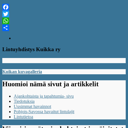
Facebook
Twitter
WhatsApp
Share
Lintuyhdistys Kuikka ry
Kuikan kuvagalleria
Huomioi nämä sivut ja artikkelit
Ajankohtaista ja tapahtumia- sivu
Tiedotuksia
Uusimmat havainnot
Pohjois-Savossa havaitut lintulajit
Lintutietoa