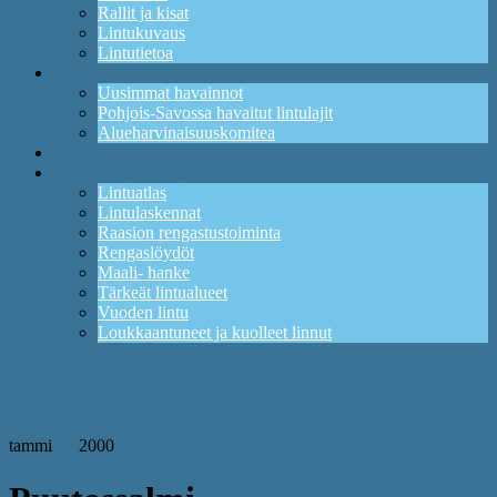
Rallit ja kisat
Lintukuvaus
Lintutietoa
Havainnot
Uusimmat havainnot
Pohjois-Savossa havaitut lintulajit
Alueharvinaisuuskomitea
Kuikan lintupaikat
Tutkimus ja suojelu
Lintuatlas
Lintulaskennat
Raasion rengastustoiminta
Rengaslöydöt
Maali- hanke
Tärkeät lintualueet
Vuoden lintu
Loukkaantuneet ja kuolleet linnut
Ruokosjärvi ja Rahanen
Älänne
tammi
01
2000