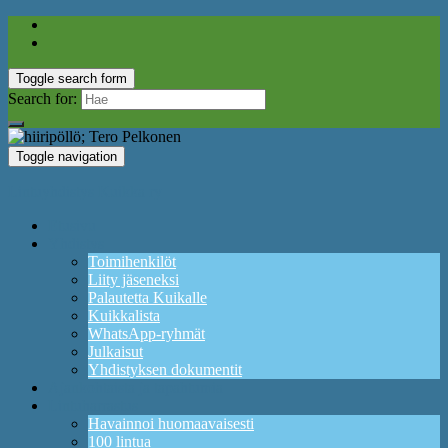
Toggle search form
Search for:
Toggle navigation
Lintuyhdistys Kuikka ry
Etusivu
Yhdistys
Toimihenkilöt
Liity jäseneksi
Palautetta Kuikalle
Kuikkalista
WhatsApp-ryhmät
Julkaisut
Yhdistyksen dokumentit
Ajankohtaista ja tapahtumia
Lintuharrastus
Havainnoi huomaavaisesti
100 lintua